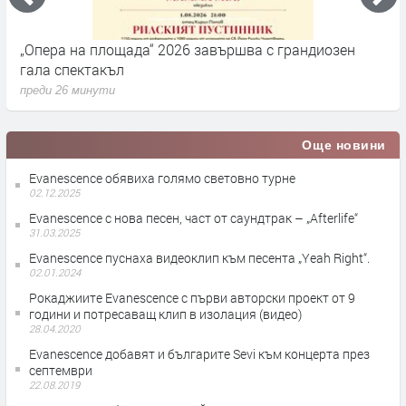
„Опера на площада“ 2026 завършва с грандиозен
Д
гала спектакъл
2
преди 26 минути
п
Още новини
Evanescence обявиха голямо световно турне
02.12.2025
Evanescence с нова песен, част от саундтрак – „Afterlife“
31.03.2025
Evanescence пуснаха видеоклип към песента „Yeah Right“.
02.01.2024
Рокаджиите Evanescence с първи авторски проект от 9
години и потресаващ клип в изолация (видео)
28.04.2020
Evanescence добавят и българите Sevi към концерта през
септември
22.08.2019