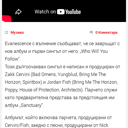
Музика
0 Коментара
Evanescence с вълнение съобщават, че се завръщат с
нов албум и първи сингъл от него: „Who Will You
Follow“.
Този дългоочакван сингъл е написан и продуциран от
Zakk Cervini (Bad Omens, Yungblud, Bring Me The
Horizon, Spiritbox) и Jordan Fish (Bring Me The Horizon,
Poppy, House of Protection, Architects). Парчето служи
като предварителна представа за предстоящия им
албум „Sanctuary“.
Албумът, който включва парчета, продуцирани от
Cervini/Fish, заедно с песни, продуцирани от Nick