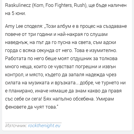
Raskulinecz (Korn, Foo Fighters, Rush), ще бъде наличен
на 5 юни.
Amy Lee споделя: „Този ​​албум е в процес на създаване
повече от три години и най-накрая го слушам
наведнъж, на път да го пусна на света, съм адски
горда с всяка секунда от него. Това е изумително.
Работата по него беше моят отдушник за толкова
много неща, които се чувстват погрешни и извън
контрол, и място, където да запаля надежда чрез
силата на музиката и връзката… добре, че турнето ни
е планирано, иначе нямаше да знам какво да правя
със себе си сега! Бях напълно обсебена. Умирам
феновете да чуят това.“
Източник:
rockthenight.eu