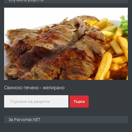
запазени матраци за спални.
преди 1 година
ПРЕДЛАГА
Работа за общи работници
преди 1 година
ПРЕДЛАГА
Първи поход "По стъпките на Ангел
Войвода"
Свинско печено - желирано
Търси
преди 1 година
ПРЕДЛАГА
Монтажник на малки детайли за
За Parvomai.NET
медицинската индустрия