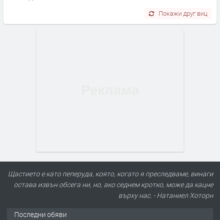
Покажи друг виц
Щастието е като пеперуда, която, когато я преследваме, винаги
остава извън обсега ни, но, ако седнем кротко, може да кацне
върху нас. - Натаниел Хоторн
Последни обяви