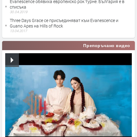
Evanescence обявиха европейско рок турне. България е в
списъка
30.04.2019
Three Days Grace се присъединяват към Evanescence и
Guano Apes на Hills of Rock
13.04.2017
Препоръчано видео