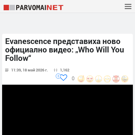
Evanescence представиха ново
официално видео: „Who Will You
Follow“
11:39, 18 май 2026 г.
1,162
0
0