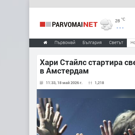
°C
28
Първомай
България
Светът
Н
Хари Стайлс стартира све
в Амстердам
11:33, 18 май 2026 г.
1,218