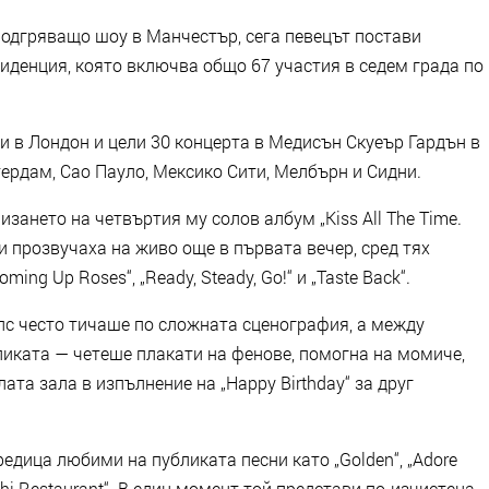
подгряващо шоу в Манчестър, сега певецът постави
иденция, която включва общо 67 участия в седем града по
и в Лондон и цели 30 концерта в Медисън Скуеър Гардън в
тердам, Сао Пауло, Мексико Сити, Мелбърн и Сидни.
зането на четвъртия му солов албум „Kiss All The Time.
сни прозвучаха на живо още в първата вечер, сред тях
„Coming Up Roses“, „Ready, Steady, Go!“ и „Taste Back“.
с често тичаше по сложната сценография, а между
ликата — четеше плакати на фенове, помогна на момиче,
лата зала в изпълнение на „Happy Birthday“ за друг
редица любими на публиката песни като „Golden“, „Adore
ushi Restaurant“. В един момент той представи по-изчистена