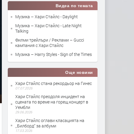
Видеа по темата
Музика – Хари Стайлс - Daylight
Музика – Хари Стайлс - Late Night
Talking
Филми трейлъри / Реклами – Gucci
кампания с Хари Стайлс
Музика – Harry Styles - Sign of the Times
Още новини
Хари Стайлс стана рекордьор на Гинес
07.07.2026
Хари Стайлс преодоля инцидент на
сцената по време на горещ концерт в
Уембли
29.06.2026
Хари Стайлс оглави класацията на
,,Билборд“ за албуми
17.03.2026