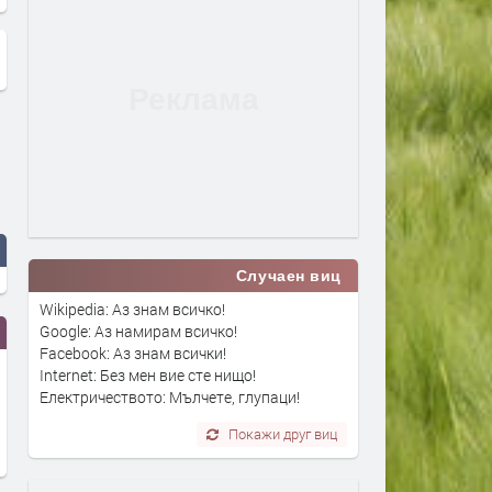
Случаен виц
Wikipedia: Аз знам всичко!
Google: Аз намирам всичко!
Facebook: Аз знам всички!
Internet: Без мен вие сте нищо!
Електричеството: Мълчете, глупаци!
Покажи друг виц