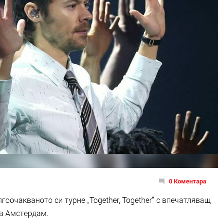
0 Коментара
оочакваното си турне „Together, Together“ с впечатляващ
 в Амстердам.