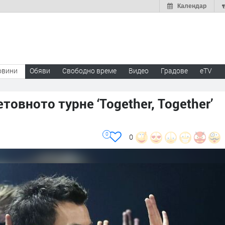
Календар
овини
Обяви
Свободно време
Видео
Градове
eTV
товното турне ‘Together, Together’
0
0