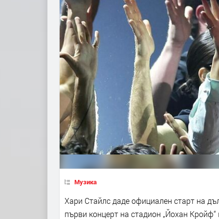
Музика
Хари Стайлс даде официален старт на дълг
първи концерт на стадион „Йохан Кройф“