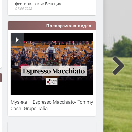
фестивала във Венеция
07.09.2022
Препоръчано видео
Музика – Espresso Macchiato- Tommy
Cash- Grupo Talía
Хари Стайлс - Daylight
Хари Стайлс - Late Night T