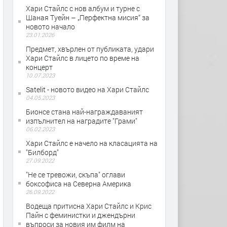
Хари Стайлс с нов албум и турне с
Шаная Туейн – „Перфектна мисия“ за
новото начало
23.01.2026
Предмет, хвърлен от публикатa, удари
Хари Стайлс в лицето по време на
концерт
10.07.2023
Satelit - новото видео на Хари Стайлс
04.05.2023
Бионсе стана най-награждаваният
изпълнител на наградите "Грами"
06.02.2023
Хари Стайлс е начело на класацията на
"Билборд"
27.09.2022
"Не се тревожи, скъпа" оглави
боксофиса на Северна Америка
26.09.2022
Водеща притисна Хари Стайлс и Крис
Пайн с феминистки и джендърни
въпроси за новия им филм на