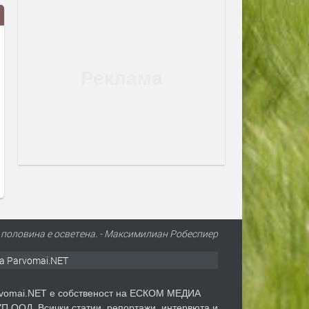
Tarja Turunen ни кани на
Glenn Hughes прекратява
специалния си акустичен
турнетата и концертните
концерт
преди 1 ден
преди 1 ден
а половина е осветена. - Максимилиан Робеспиер
а Parvomai.NET
vomai.NET е собственост на ЕСКОМ МЕДИА
П ООД. Всички статии, репортажи, интервюта и