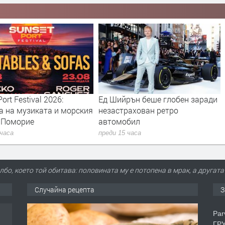
рън беше глобен заради
Джаз концертът 100 Miles for
рахован ретро
Miles Davis идва в България
бил
през ноември
 часа
преди 15 часа
бо, което той обитава: половината му е потопена в мрак, а другат
Случайна рецепта
З
Par
ГРУ