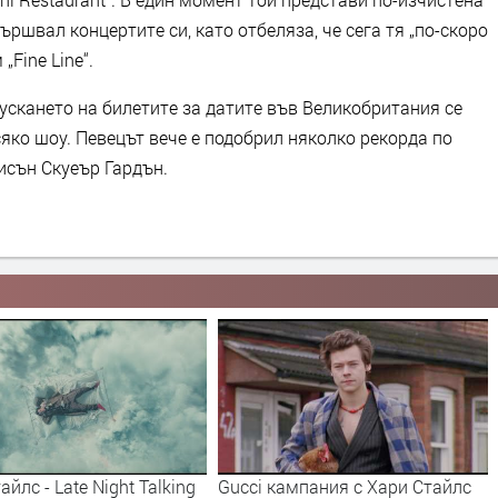
ършвал концертите си, като отбеляза, че сега тя „по-скоро
„Fine Line“.
ускането на билетите за датите във Великобритания се
яко шоу. Певецът вече е подобрил няколко рекорда по
исън Скуеър Гардън.
ампания с Хари Стайлс
Harry Styles - Sign of the Times