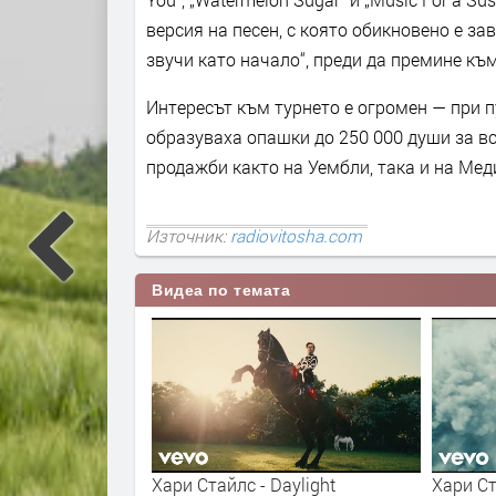
версия на песен, с която обикновено е зав
звучи като начало“, преди да премине към 
Интересът към турнето е огромен — при п
образуваха опашки до 250 000 души за вс
продажби както на Уембли, така и на Мед
Източник:
radiovitosha.com
Видеа по темата
aylight
Хари Стайлс - Late Night Talking
Gucci к