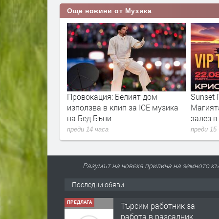
Още новини от Музика
елият дом
Sunset Port Festival 2026:
Ед Ший
п за ICE музика
Магията на музиката и морския
незаст
залез в Поморие
автомо
преди 15 часа
преди 15
Разумът на човека прилича на земното къл
Последни обяви
ПРЕДЛАГА
🌱 Работник в
разсадник