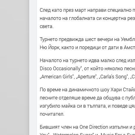
След като през март направи специално 
началото на глобалната си концертна рез
света.
Турнето предвижда шест вечери на Уембл
Ню Йорк, както и поредици от дати в Амс
Началото на турнето идва малко след изли
Disco Occasionally“, от който няколко пе
„American Girls“, „Aperture“, „Carla’s Song“, 
По време на динамичното шоу Хари Стайл
песните отделяше време да общува с пуб
изгубило майка си в тълпата, и поведе ця
почитател.
Бившият член на One Direction изпълни и 
You“, „Watermelon Sugar“ и „Music For a S