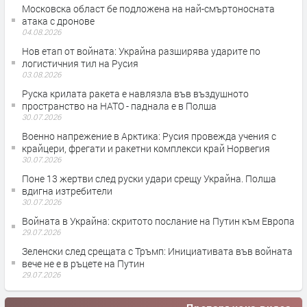
Московска област бе подложена на най-смъртоносната
атака с дронове
04.08.2026
Нов етап от войната: Украйна разширява ударите по
логистичния тил на Русия
03.08.2026
Руска крилата ракета е навлязла във въздушното
пространство на НАТО - паднала е в Полша
30.07.2026
Военно напрежение в Арктика: Русия провежда учения с
крайцери, фрегати и ракетни комплекси край Норвегия
30.07.2026
Поне 13 жертви след руски удари срещу Украйна. Полша
вдигна изтребители
30.07.2026
Войната в Украйна: скритото послание на Путин към Европа
29.07.2026
Зеленски след срещата с Тръмп: Инициативата във войната
вече не е в ръцете на Путин
29.07.2026