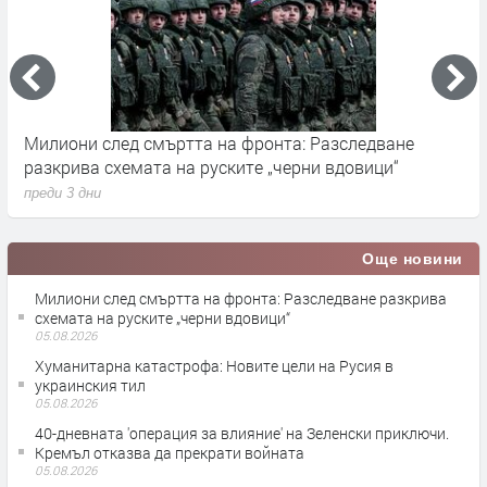
Милиони след смъртта на фронта: Разследване
Г
разкрива схемата на руските „черни вдовици“
в
преди 3 дни
п
Още новини
Милиони след смъртта на фронта: Разследване разкрива
схемата на руските „черни вдовици“
05.08.2026
Хуманитарна катастрофа: Новите цели на Русия в
украинския тил
05.08.2026
40-дневната 'операция за влияние' на Зеленски приключи.
Кремъл отказва да прекрати войната
05.08.2026