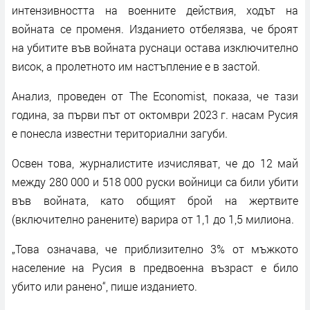
интензивността на военните действия, ходът на
войната се променя. Изданието отбелязва, че броят
на убитите във войната руснаци остава изключително
висок, а пролетното им настъпление е в застой.
Анализ, проведен от The ​​Economist, показа, че тази
година, за първи път от октомври 2023 г. насам Русия
е понесла известни териториални загуби.
Освен това, журналистите изчисляват, че до 12 май
между 280 000 и 518 000 руски войници са били убити
във войната, като общият брой на жертвите
(включително ранените) варира от 1,1 до 1,5 милиона.
„Това означава, че приблизително 3% от мъжкото
население на Русия в предвоенна възраст е било
убито или ранено“, пише изданието.