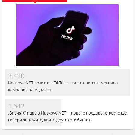
3,420
Haskovo.NET вече е и в TikTok – част от новата медийна
кампания на медията
1,542
„Визия Х“ идва в Haskovo.NET – новото предаване, което ще
говори за темите, които другите избягват