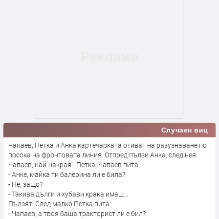
Случаен виц
Чапаев, Петка и Анка картечарката отиват на разузнаване по
посока на фронтовата линия. Отпред пълзи Анка, след нея
Чапаев, най-накрая - Петка. Чапаев пита:
- Анке, майка ти балерина ли е била?
- Не, защо?
- Такива дълги и хубави крака имаш…
Пълзят. След малко Петка пита:
- Чапаев, а твоя баща тракторист ли е бил?