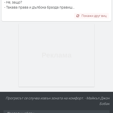
- Не, защо?
- Такава права и дълбока бразда правиш…
Покажи друг виц
Прогресът се случва извън зоната на комфорт. - Майкъл Джон
Бобак