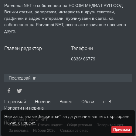
Parvomai.NET е собственост на ЕСКОМ МЕДИА ГРУП ООД.
Всички статии, репортажи, интервюта и други текстови,
преди 1 година
графични и видео материали, публикувани в сайта, са
собственост на Parvomai.NET, освен ако изрично е посочено
ПРЕДЛАГА
Уроци по Математика
друго.
Главен редактор
Телефони
преди 1 година
0336/ 66779
ПРЕДЛАГА
Продавам апартамент - гр.
Първомай
Последвай ни
преди 1 година
Първомай
Новини
Видео
Обяви
еТВ
Изпрати ни новина
ТЪРСИ
Търсим работник
Ние използваме „бисквитки“, за да улесним вашето сърфиране.
© Copyright
Haskovo.NET
Научете повече
.
Пълна версия
Етичен кодекс
Общи условия
Поверителност
Приемам
За реклама
Избори 2026
Свържи се с нас