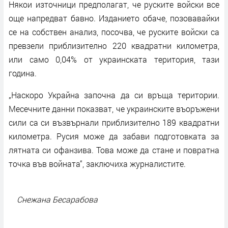
Някои източници предполагат, че руските войски все
още напредват бавно. Изданието обаче, позовавайки
се на собствен анализ, посочва, че руските войски са
превзели приблизително 220 квадратни километра,
или само 0,04% от украинската територия, тази
година.
„Наскоро Украйна започна да си връща територии.
Месечните данни показват, че украинските въоръжени
сили са си възвърнали приблизително 189 квадратни
километра. Русия може да забави подготовката за
лятната си офанзива. Това може да стане и повратна
точка във войната“, заключиха журналистите.
Снежана Бесарабова