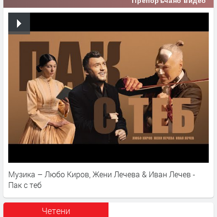
Препоръчано видео
Музика – Любо Киров, Жени Лечева & Иван Лечев -
Пак с теб
Четени