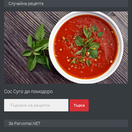
Продава употребявани чисти и
Случайна рецепта
запазени матраци за спални.
преди 1 година
ПРЕДЛАГА
Работа за общи работници
преди 1 година
ПРЕДЛАГА
Първи поход "По стъпките на Ангел
Войвода"
Сос Суго ди помодоро
Търси
преди 1 година
ПРЕДЛАГА
Монтажник на малки детайли за
За Parvomai.NET
медицинската индустрия