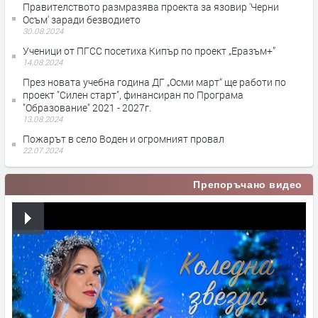
Правителството размразява проекта за язовир 'Черни
Осъм' заради безводието
30.08.2024
Ученици от ПГСС посетиха Кипър по проект „Еразъм+”
14.08.2024
През новата учебна година ДГ „Осми март“ ще работи по
проект "Силен старт", финансиран по Програма
"Образование" 2021 - 2027г.
13.08.2024
Пожарът в село Воден и огромният провал
22.07.2024
Препоръчано видео