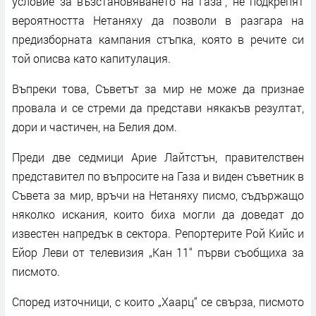
условие за възстановяването на Газа“, не подкрепят
вероятността Нетаняху да позволи в разгара на
предизборната кампания стъпка, която в речите си
той описва като капитулация.
Въпреки това, Съветът за мир не може да признае
провала и се стреми да представи някакъв резултат,
дори и частичен, на Белия дом.
Преди две седмици Арие Лайтстън, правителствен
представител по въпросите на Газа и виден съветник в
Съвета за мир, връчи на Нетаняху писмо, съдържащо
няколко искания, които биха могли да доведат до
известен напредък в сектора. Репортерите Рой Кийс и
Ейор Леви от телевизия „Кан 11“ първи съобщиха за
писмото.
Според източници, с които „Хаарц“ се свърза, писмото