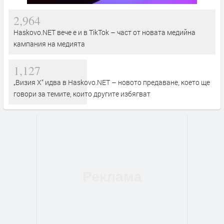
2,964
Haskovo.NET вече е и в TikTok – част от новата медийна
кампания на медията
1,127
„Визия Х“ идва в Haskovo.NET – новото предаване, което ще
говори за темите, които другите избягват