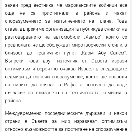
заяви пред вестника, че мароканските войници все
още не са пристигнали в района и чакат
споразумението за изпълнението на плана. Това
става, въпреки че организацията публикува снимки на
разтоварването на автомобили „Хамър“, които се
предполага, че ще обслужват миротворческите сили, в
близост до граничния пункт „Карм Абу Салем“.
Въпреки това друг източник от Съвета изрази
оптимизъм и вероятно очаква Израел в следващите
седмици да сключи споразумение, което ще позволи
на силите да влязат в Рафа, а по-късно да даде
съгласие за влизането на техническата комисия в
района.
Междувременно посредническите държави и някои
страни в Съвета за мир изразяват оптимизъм
относно възможността за постигане на споразумение