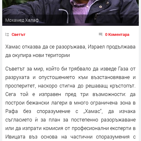
Мохамед Халаф
Светът
0 Коментара
Хамас отказва да се разоръжава, Израел продължава
да окупира нови територии
Съветът за мир, който би трябвало да изведе Газа от
разрухата и опустошението към възстановяване и
просперитет, наскоро стигна до решаващ кръстопът.
Сега той е изправен пред три възможности: да
построи бежански лагери в много ограничена зона в
Рафа без споразумение с „Хамас“, да изчака
съгласието ѝ за план за постепенно разоръжаване
или да изпрати комисия от професионални експерти в
Ивицата въз основа на частични споразумения с