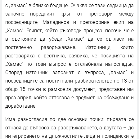
с „Хамас“ в близко бъдеще. Очаква се тази седмица да
започне поредният кръг от преговори между
посредниците, Маладинов и преговорния екип на
„Хамас“. Египет, който ръководи процеса, посочи, че е
в състояние да убеди „Хамас“ да се съгласи на
постепенно разоръжаване. Източници, които
разговаряха с вестника, заявиха, че позицията на
„Хамас“ по този въпрос е отслабнала напоследък.
Според източник, запознат с въпроса, „Хамас“ и
посредниците са постигнали разбирателство по 13 от
общо 15 точки в рамковия документ, представен им
през април, който оттогава е предмет на обсъждане и
доработване.
Има разногласия по две основни точки: първата се
отнася до въпроса за разоръжаването, а другата – до
интегрирането на длъжностните лица и полицейските