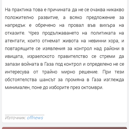
На практика това е причината да не се очаква никакво
положително развитие, а всяко предложение за
напредък е обречено на провал във вихъра на
отказите. Чрез продължаването на политиката на
атентати, които отнемат живота на невинни хора, и
повтарящите се изявления за контрол над райони в
ивицата, израелското правителство се стреми да
запази войната в Газа под контрол и определено не се
интересува от трайно мирно решение. При тези
обстоятелства шансът за промяна в Газа изглежда
минимален, поне до изборите през октомври.
Източник:
offnews