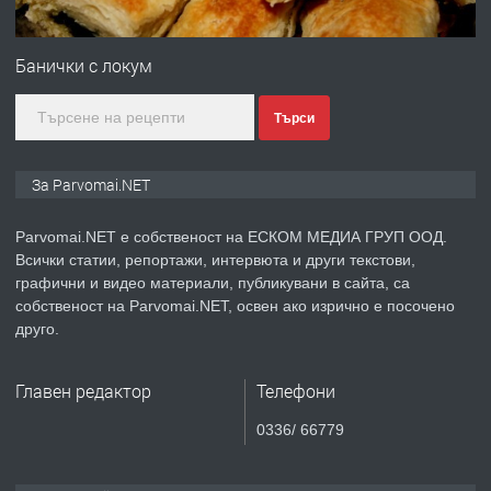
ПРЕДЛАГА
Монтажник на малки детайли за
медицинската индустрия
Банички с локум
Търси
преди 1 година
ПРЕДЛАГА
Уроци по Математика
За Parvomai.NET
Parvomai.NET е собственост на ЕСКОМ МЕДИА ГРУП ООД.
Всички статии, репортажи, интервюта и други текстови,
преди 1 година
графични и видео материали, публикувани в сайта, са
собственост на Parvomai.NET, освен ако изрично е посочено
ПРЕДЛАГА
Продавам апартамент - гр.
друго.
Първомай
Главен редактор
Телефони
преди 1 година
0336/ 66779
ТЪРСИ
Търсим работник