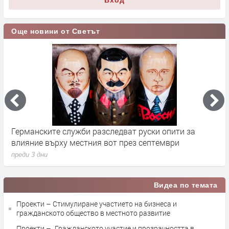
Още новини от Светът
Германските служби разследват руски опити за
Х
влияние върху местния вот през септември
у
преди 3 дни
п
Видеа по темата
Проекти – Стимулиране участието на бизнеса и
гражданското общество в местното развитие
Проекти – „Гражданското участие и прозрачността в