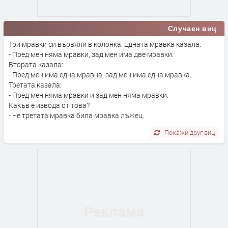
Случаен виц
Три мравки си вървяли в колонка. Едната мравка казала:
- Пред мен няма мравки, зад мен има две мравки.
Втората казала:
- Пред мен има една мравна, зад мен има една мравка.
Третата казала:
- Пред мен няма мравки и зад мен няма мравки.
Какъв е извода от това?
- Че третата мравка била мравка лъжец.
Покажи друг виц