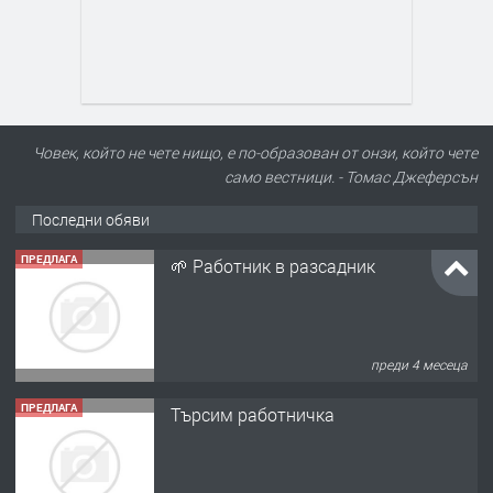
Човек, който не чете нищо, е по-образован от онзи, който чете
само вестници. - Томас Джеферсън
Последни обяви
ПРЕДЛАГА
🌱 Работник в разсадник
преди 4 месеца
ПРЕДЛАГА
Търсим работничка