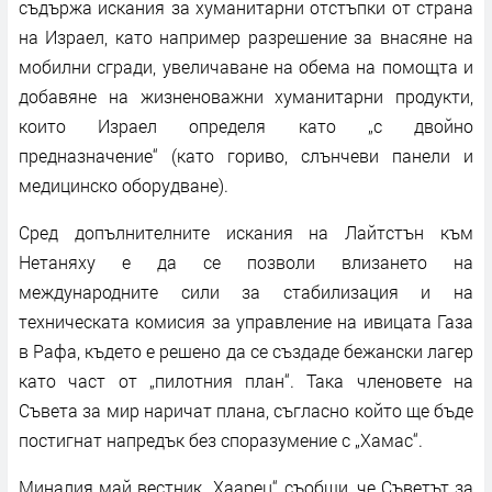
съдържа искания за хуманитарни отстъпки от страна
на Израел, като например разрешение за внасяне на
мобилни сгради, увеличаване на обема на помощта и
добавяне на жизненоважни хуманитарни продукти,
които Израел определя като „с двойно
предназначение“ (като гориво, слънчеви панели и
медицинско оборудване).
Сред допълнителните искания на Лайтстън към
Нетаняху е да се позволи влизането на
международните сили за стабилизация и на
техническата комисия за управление на ивицата Газа
в Рафа, където е решено да се създаде бежански лагер
като част от „пилотния план“. Така членовете на
Съвета за мир наричат плана, съгласно който ще бъде
постигнат напредък без споразумение с „Хамас“.
Миналия май вестник „Хаарец“ съобщи, че Съветът за