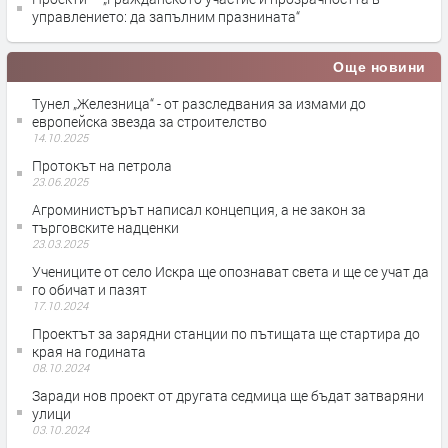
управлението: да запълним празнината“
Още новини
Тунел „Железница“ - от разследвания за измами до
европейска звезда за строителство
14.10.2025
Протокът на петрола
23.06.2025
Агроминистърът написал концепция, а не закон за
търговските надценки
23.03.2025
Учениците от село Искра ще опознават света и ще се учат да
го обичат и пазят
17.10.2024
Проектът за зарядни станции по пътищата ще стартира до
края на годината
08.10.2024
Заради нов проект от другата седмица ще бъдат затваряни
улици
03.10.2024