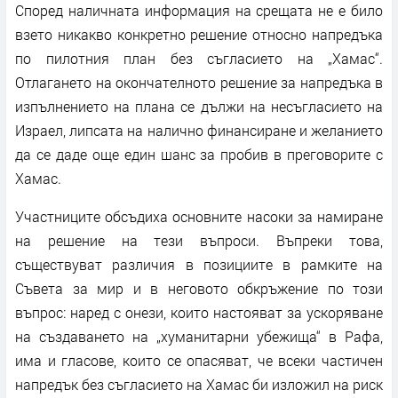
Според наличната информация на срещата не е било
взето никакво конкретно решение относно напредъка
по пилотния план без съгласието на „Хамас“.
Отлагането на окончателното решение за напредъка в
изпълнението на плана се дължи на несъгласието на
Израел, липсата на налично финансиране и желанието
да се даде още един шанс за пробив в преговорите с
Хамас.
Участниците обсъдиха основните насоки за намиране
на решение на тези въпроси. Въпреки това,
съществуват различия в позициите в рамките на
Съвета за мир и в неговото обкръжение по този
въпрос: наред с онези, които настояват за ускоряване
на създаването на „хуманитарни убежища“ в Рафа,
има и гласове, които се опасяват, че всеки частичен
напредък без съгласието на Хамас би изложил на риск