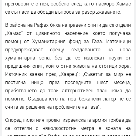
преговорите с нея, особено след като наскоро Хамас
се съгласи да обсъди въпроса за разоръжаването.
В района на Рафах бяха направени опити да се отдели
„Хамас“ от цивилното население, което получава
помощ от Хуманитарния фонд за Газа. Източници
предупреждават срещу създаването на нова
хуманитарна зона, без да се извлекат поуки от
предишния опит, който отне живота на стотици хора.
Източник заяви пред „Хаарец“: „Съветът за мир не
постигна нищо през последните шест месеца,
прибягването до този алтернативен план няма да
помогне. Създаването на нов бежански лагер не се
счита за решение на проблемите на Газа“.
Според пилотния проект израелската армия трябва да
се оттегли с няколкостотин метра в зоната на