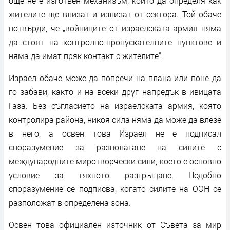
още не е изготвен механизъм, който да определя как
жителите ще влизат и излизат от сектора. Той обаче
потвърди, че „войниците от израелската армия няма
да стоят на контролно-пропускателните пунктове и
няма да имат пряк контакт с жителите“.
Израел обаче може да попречи на плана или поне да
го забави, както и на всеки друг напредък в ивицата
Газа. Без съгласието на израелската армия, която
контролира района, никоя сила няма да може да влезе
в него, а освен това Израел не е подписал
споразумение за разполагане на силите с
международните миротворчески сили, което е основно
условие за тяхното разгръщане. Подобно
споразумение се подписва, когато силите на ООН се
разположат в определена зона.
Освен това официален източник от Съвета за мир