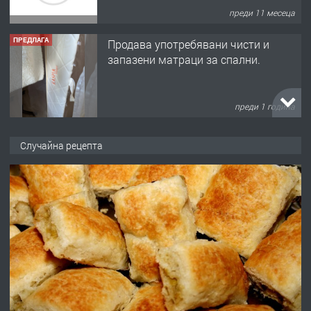
преди 11 месеца
ПРЕДЛАГА
Продава употребявани чисти и
запазени матраци за спални.
преди 1 година
ПРЕДЛАГА
Работа за общи работници
Случайна рецепта
преди 1 година
ПРЕДЛАГА
Първи поход "По стъпките на Ангел
Войвода"
преди 1 година