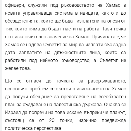
офицери, служили под ръководството на Хамас в
новата управляваща система в ивицата, както и до
обезщетенията, които ще бъдат изплатени на онези от
тях, които няма да бъдат наети на работа. Тази точка
е от изключително значение за Хамас. Причината е, че
Хамас се надява Съветът за мир да изплати със задна
дата заплатите на длъжностните лица, които са
работили под нейното ръководство, а Съветът не
желае това.
Що се отнася до точката за разоръжаването,
основният проблем се състои в изискването на Хамас
да получи обещание за представяне на всеобхватен
план за създаване на палестинска държава. Очаква се
Израел да попречи на това искане, въпреки че планът,
състоящ се от 20 точки, изрично предвижда
политическа перспектива.