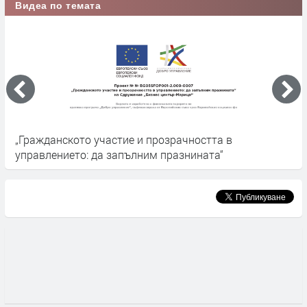
Видеа по темата
„Гражданското участие и прозрачността в
П
управлението: да запълним празнината“
у