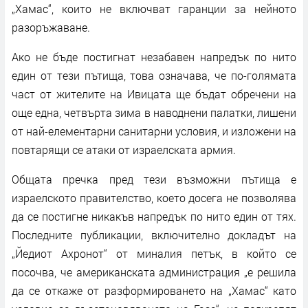
„Хамас“, които не включват гаранции за нейното
разоръжаване.
Ако не бъде постигнат незабавен напредък по нито
един от тези пътища, това означава, че по-голямата
част от жителите на Ивицата ще бъдат обречени на
още една, четвърта зима в наводнени палатки, лишени
от най-елементарни санитарни условия, и изложени на
повтарящи се атаки от израелската армия.
Общата пречка пред тези възможни пътища е
израелското правителство, което досега не позволява
да се постигне никакъв напредък по нито един от тях.
Последните публикации, включително докладът на
„Йедиот Ахронот“ от миналия петък, в който се
посочва, че американската администрация „е решила
да се откаже от разформироването на „Хамас“ като