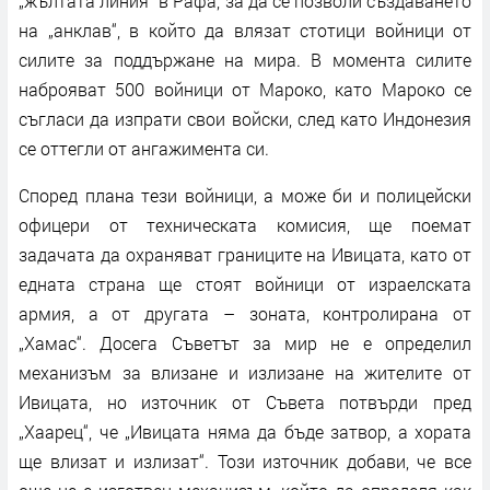
„жълтата линия“ в Рафа, за да се позволи създаването
на „анклав“, в който да влязат стотици войници от
силите за поддържане на мира. В момента силите
наброяват 500 войници от Мароко, като Мароко се
съгласи да изпрати свои войски, след като Индонезия
се оттегли от ангажимента си.
Според плана тези войници, а може би и полицейски
офицери от техническата комисия, ще поемат
задачата да охраняват границите на Ивицата, като от
едната страна ще стоят войници от израелската
армия, а от другата – зоната, контролирана от
„Хамас“. Досега Съветът за мир не е определил
механизъм за влизане и излизане на жителите от
Ивицата, но източник от Съвета потвърди пред
„Хаарец“, че „Ивицата няма да бъде затвор, а хората
ще влизат и излизат“. Този източник добави, че все