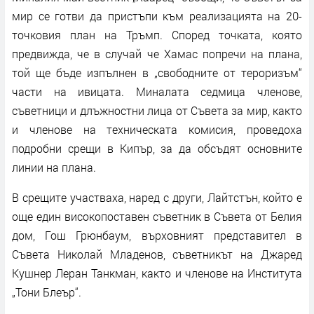
мир се готви да пристъпи към реализацията на 20-
точковия план на Тръмп. Според точката, която
предвижда, че в случай че Хамас попречи на плана,
той ще бъде изпълнен в „свободните от тероризъм“
части на ивицата. Миналата седмица членове,
съветници и длъжностни лица от Съвета за мир, както
и членове на техническата комисия, проведоха
подробни срещи в Кипър, за да обсъдят основните
линии на плана.
В срещите участваха, наред с други, Лайтстън, който е
още един високопоставен съветник в Съвета от Белия
дом, Гош Грюнбаум, върховният представител в
Съвета Николай Младенов, съветникът на Джаред
Кушнер Леран Танкман, както и членове на Института
„Тони Блеър“.