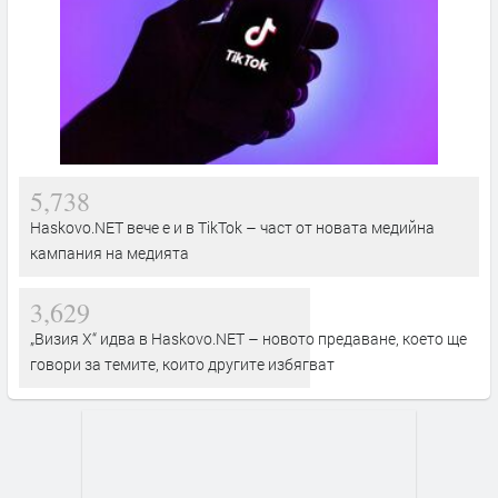
5,738
Haskovo.NET вече е и в TikTok – част от новата медийна
кампания на медията
3,629
„Визия Х“ идва в Haskovo.NET – новото предаване, което ще
говори за темите, които другите избягват