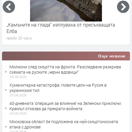
„Камъните на глада“ изплуваха от пресъхващата
Г
Елба
Н
преди 15 часа
п
Още новини
Милиони след смъртта на фронта: Разследване разкрива
схемата на руските „черни вдовици“
05.08.2026
Хуманитарна катастрофа: Новите цели на Русия в
украинския тил
05.08.2026
40-дневната 'операция за влияние' на Зеленски приключи.
Кремъл отказва да прекрати войната
05.08.2026
Московска област бе подложена на най-смъртоносната
атака с дронове
04.08.2026