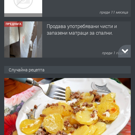
преди 11 месеца
ПРЕДЛАГА
Продава употребявани чисти и
запазени матраци за спални.
преди 1 година
ПРЕДЛАГА
Работа за общи работници
Случайна рецепта
преди 1 година
ПРЕДЛАГА
Първи поход "По стъпките на Ангел
Войвода"
преди 1 година