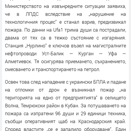
Министерството на извънредните ситуации заявиха,
че в ЛПДС вследствие на „нарушение на
технологичния процес“ е станал взрив, предизвикал
пожара. По данни на Ufa1 трима души са пострадали,
двама от тях са в тежко състояние с изгаряния.
Станция „Нурлино“ е ключов възел на магистралните
нефтопроводи Уст-Балик — Курган — Уфа —
Алметиевск. Тя осигурява приемането, съхранението,
смесването и транспортирането на петрол.
Освен това след нападение с украински БПЛА и падане
на отломки от дрон е възникнал пожар „на
територията на едно от предприятията“ в селището
Волна, Темрюкски район в Кубан. За потушаването на
пожара са изпратени 96 души и 29 единици техника,
съобщи оперативният щаб на Краснодарския край.
Според властите „се е запалило оборудване“. Един