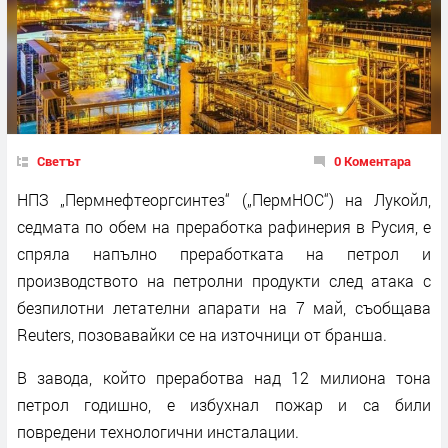
Светът
0 Коментара
НПЗ „Пермнефтеоргсинтез“ („ПермНОС“) на Лукойл,
седмата по обем на преработка рафинерия в Русия, е
спряла напълно преработката на петрол и
производството на петролни продукти след атака с
безпилотни летателни апарати на 7 май, съобщава
Reuters, позовавайки се на източници от бранша.
В завода, който преработва над 12 милиона тона
петрол годишно, е избухнал пожар и са били
повредени технологични инсталации.