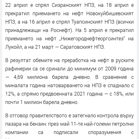
22 април е спрял Сизранският НПЗ, на 18 април е
прекратил приемането на нефт Новокуйбишевският
НПЗ, а на 16 април е спрял Туапсинският НПЗ (всички
принадлежащи на Роснефт). На 5 април е прекратил
приемането на нефт „Нижегороднефтеоргсинтез“ на
Лукойл, а на 21 март — Саратовският НПЗ.
В резултат обемите на преработка на нефт в руските
рафинерии са се сринали до минимум от 2009 година
— 4,69 милиона барела дневно. В сравнение с
миналата година натоварването на НПЗ е спаднало с
12%, а спрямо предвоенната 2021 година — с 18%, или
почти 1 милион барела дневно.
В отговор правителството е затегнало контрола върху
пазара на бензин: през май 11-те най-големи петролни
компании са подписали споразумения с