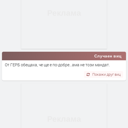
Случаен виц
От ГЕРБ обещаха, че ще е по-добре...ама не този мандат.
Покажи друг виц