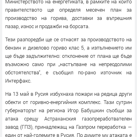
Министерството на енергетиката, в рамките на които
правителството ще определя месечен план за
производство на горива, доставки за вътрешния
пазар, износ и продажби на борсата.
Тези разпоредби ще се отнасят за производството на
бензин и дизелово гориво клас 5, а изпълнението им
ще бъде задължително: отклонение от плана ще бъде
възможно само при „настъпване на непреодолими
обстоятелства“, е съобщил по-рано източник на
Интерфакс.
На 13 май в Русия избухнаха пожари на редица други
обекти от горивно-енергийния комплекс. Тази сутрин
губернаторът на региона Игор Бабушкин съобщи за
атака срещу Астраханския газопреработвателен
завод (ГПЗ), принадлежащ на Газпром переработка —
един от най-големите в Русия. По думите му атаката е