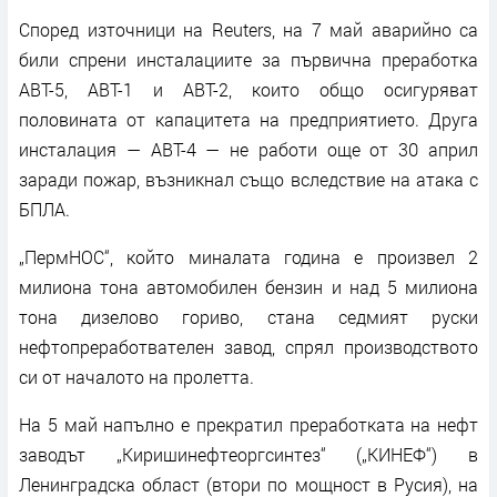
Според източници на Reuters, на 7 май аварийно са
били спрени инсталациите за първична преработка
АВТ-5, АВТ-1 и АВТ-2, които общо осигуряват
половината от капацитета на предприятието. Друга
инсталация — АВТ-4 — не работи още от 30 април
заради пожар, възникнал също вследствие на атака с
БПЛА.
„ПермНОС“, който миналата година е произвел 2
милиона тона автомобилен бензин и над 5 милиона
тона дизелово гориво, стана седмият руски
нефтопреработвателен завод, спрял производството
си от началото на пролетта.
На 5 май напълно е прекратил преработката на нефт
заводът „Киришинефтеоргсинтез“ („КИНЕФ“) в
Ленинградска област (втори по мощност в Русия), на