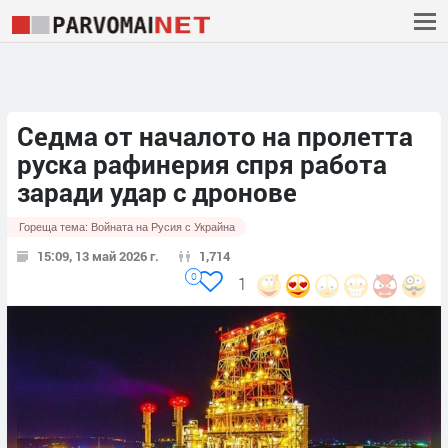
Седма от началото на пролетта
руска рафинерия спря работа
заради удар с дронове
Гореща тема:
Войната на Русия с Украйна
15:09, 13 май 2026 г.
1,714
0
1