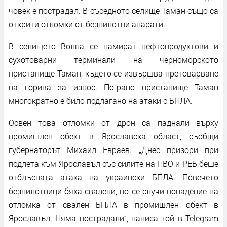
човек е пострадал. В съседното селище Таман също са
открити отломки от безпилотни апарати.
В селището Волна се намират нефтопродуктови и
сухотоварни терминали на черноморското
пристанище Таман, където се извършва претоварване
на горива за износ. По-рано пристанище Таман
многократно е било подлагано на атаки с БПЛА.
Освен това отломки от дрон са паднали върху
промишлен обект в Ярославска област, съобщи
губернаторът Михаил Евраев. „Днес призори при
подлета към Ярославъл със силите на ПВО и РЕБ беше
отблъсната атака на украински БПЛА. Повечето
безпилотници бяха свалени, но се случи попадение на
отломка от свален БПЛА в промишлен обект в
Ярославъл. Няма пострадали“, написа той в Telegram