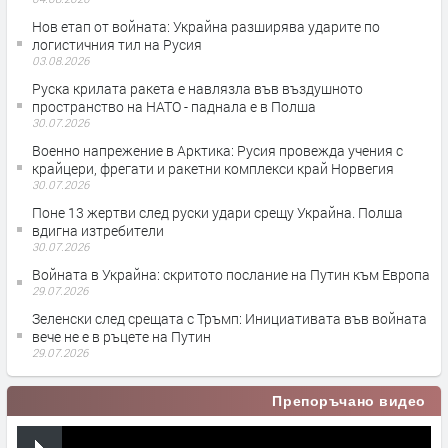
Нов етап от войната: Украйна разширява ударите по
логистичния тил на Русия
03.08.2026
Руска крилата ракета е навлязла във въздушното
пространство на НАТО - паднала е в Полша
30.07.2026
Военно напрежение в Арктика: Русия провежда учения с
крайцери, фрегати и ракетни комплекси край Норвегия
30.07.2026
Поне 13 жертви след руски удари срещу Украйна. Полша
вдигна изтребители
30.07.2026
Войната в Украйна: скритото послание на Путин към Европа
29.07.2026
Зеленски след срещата с Тръмп: Инициативата във войната
вече не е в ръцете на Путин
29.07.2026
Препоръчано видео