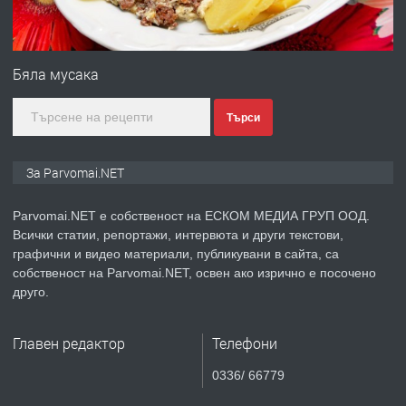
ПРЕДЛАГА
Монтажник на малки детайли за
медицинската индустрия
Бяла мусака
Търси
преди 1 година
ПРЕДЛАГА
Уроци по Математика
За Parvomai.NET
Parvomai.NET е собственост на ЕСКОМ МЕДИА ГРУП ООД.
Всички статии, репортажи, интервюта и други текстови,
преди 1 година
графични и видео материали, публикувани в сайта, са
собственост на Parvomai.NET, освен ако изрично е посочено
ПРЕДЛАГА
Продавам апартамент - гр.
друго.
Първомай
Главен редактор
Телефони
преди 1 година
0336/ 66779
ТЪРСИ