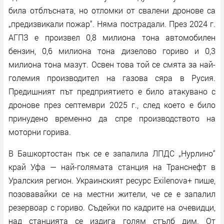
била отблъсната, но отломки от свалени дронове са
„предизвикали пожар“. Няма пострадали. През 2024 г.
АГПЗ е произвел 0,8 милиона тона автомобилен
бензин, 0,6 милиона тона дизелово гориво и 0,3
милиона тона мазут. Освен това той се смята за най-
големия производител на газова сяра в Русия.
Предишният път предприятието е било атакувано с
дронове през септември 2025 г., след което е било
принудено временно да спре производството на
моторни горива.
В Башкортостан пък се е запалила ЛПДС „Нурлино“
край Уфа — най-голямата станция на Транснефт в
Уралския регион. Украинският ресурс Exilenova+ пише,
позовавайки се на местни жители, че се е запалил
резервоар с гориво. Съдейки по кадрите на очевидци,
над станцията се издига голям стълб дим. От