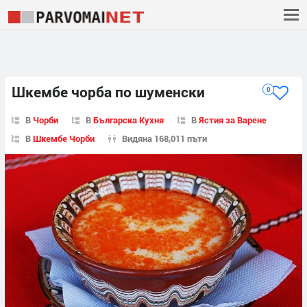
Шкембе чорба по шуменски
0
В
Чорби
В
Българска Кухня
В
Ястия за Варене
В
Шкембе Чорби
Видяна 168,011 пъти