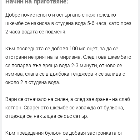
Начин на приготвяне
Добре почистеното и остъргано с нож телешко
шкембе се накисва в студена вода 5-6 часа, като през
2 часа водата се подменя.
Към последната се добавя 100 мл оцет, за да се
отстрани неприятната миризма. След това шкембето
се попарва във вряща вода 2-3 минути, отново се
измива, слага се в дълбока тенджера и се залива с
около 2 л студена вода.
Вари се отначало на силен, а след завиране - на слаб
котлон. Свареното шкембе се изважда от бульона,
отцежда се, накълцва се със сатър.
Към прецедения бульон се добавя застройката от