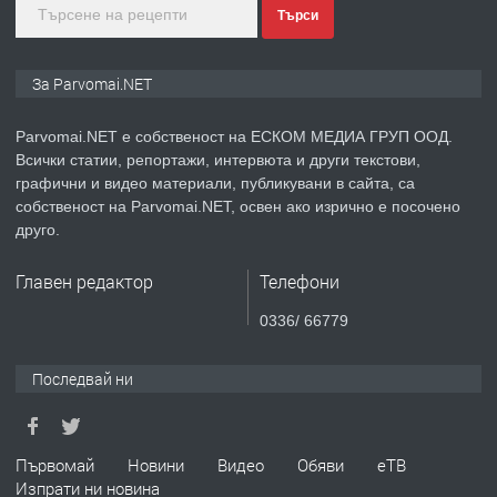
преди 1 година
Търси
ПРЕДЛАГА
Монтажник на малки детайли за
За Parvomai.NET
медицинската индустрия
Parvomai.NET е собственост на ЕСКОМ МЕДИА ГРУП ООД.
Всички статии, репортажи, интервюта и други текстови,
преди 1 година
графични и видео материали, публикувани в сайта, са
собственост на Parvomai.NET, освен ако изрично е посочено
ПРЕДЛАГА
Уроци по Математика
друго.
Главен редактор
Телефони
преди 1 година
0336/ 66779
ПРЕДЛАГА
Продавам апартамент - гр.
Последвай ни
Първомай
преди 1 година
Първомай
Новини
Видео
Обяви
еТВ
Изпрати ни новина