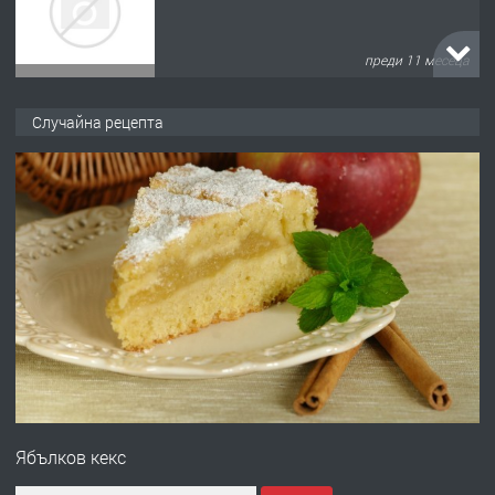
преди 11 месеца
ПРЕДЛАГА
Продава употребявани чисти и
Случайна рецепта
запазени матраци за спални.
преди 1 година
ПРЕДЛАГА
Работа за общи работници
преди 1 година
ПРЕДЛАГА
Първи поход "По стъпките на Ангел
Войвода"
Ябълков кекс