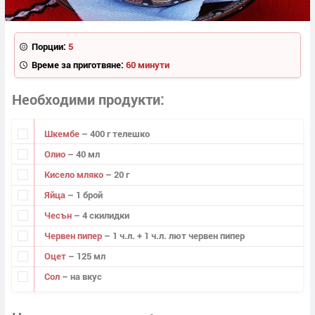
Порции:
5
Време за приготвяне:
60 минути
Необходими продукти
Шкембе
– 400 г телешко
Олио
– 40 мл
Кисело мляко
– 20 г
Яйца
– 1 брой
Чесън
– 4 скилидки
Червен пипер
– 1 ч.л. + 1 ч.л. лют червен пипер
Оцет
– 125 мл
Сол
– на вкус