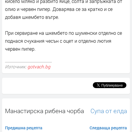
кисело мляко и разбито яйце, солта и запръжката от
олио и червен пипер. Доварява се за кратко и се
добавя шкембето вътре.
При сервиране на шкембето по шуменски отделно се
поднася счукания чесън с оцет и отделно лютия
червен пипер.
Източник:
gotvach.bg
Манастирска рибена чорба
Супа от елда
Предишна рецепта
Следваща рецепта