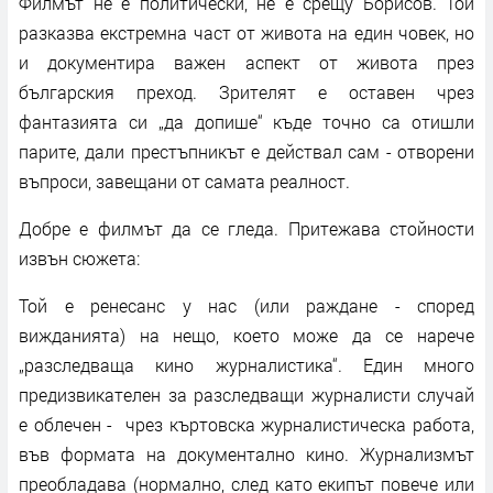
Филмът не е политически, не е срещу Борисов. Той
разказва екстремна част от живота на един човек, но
и документира важен аспект от живота през
българския преход. Зрителят е оставен чрез
фантазията си „да допише“ къде точно са отишли
парите, дали престъпникът е действал сам - отворени
въпроси, завещани от самата реалност.
Добре е филмът да се гледа. Притежава стойности
извън сюжета:
Той е ренесанс у нас (или раждане - според
вижданията) на нещо, което може да се нарече
„разследваща кино журналистика“. Един много
предизвикателен за разследващи журналисти случай
е облечен - чрез къртовска журналистическа работа,
във формата на документално кино. Журнализмът
преобладава (нормално, след като екипът повече или