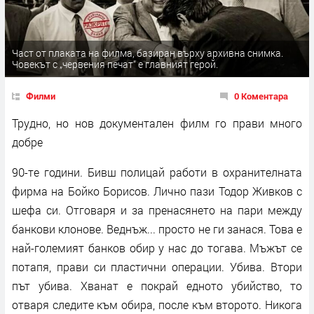
Част от плаката на филма, базиран върху архивна снимка.
Човекът с „червения печат“ е главният герой.
Филми
0 Коментара
Трудно, но нов документален филм го прави много
добре
90-те години. Бивш полицай работи в охранителната
фирма на Бойко Борисов. Лично пази Тодор Живков с
шефа си. Отговаря и за пренасянето на пари между
банкови клонове. Веднъж... просто не ги занася. Това е
най-големият банков обир у нас до тогава. Мъжът се
потапя, прави си пластични операции. Убива. Втори
път убива. Хванат е покрай едното убийство, то
отваря следите към обира, после към второто. Никога