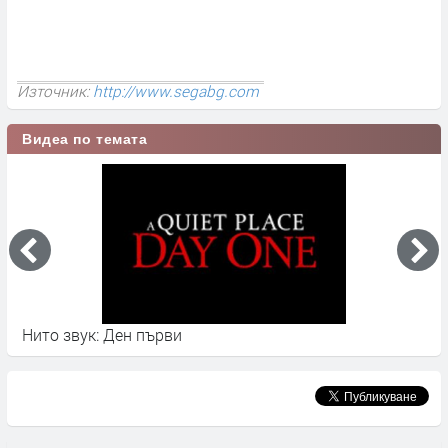
Източник:
http://www.segabg.com
Видеа по темата
Нито звук: Ден първи
Ф