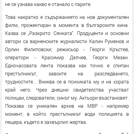
не се узнава какво е станало с парите.
Това накратко е съдържанието на нов документален
филм, прожектиран в момента в българските кина.
Казва се „Разкрито: Сянката“. Продуценти и основни
автори са варненските журналисти Калин Руменов и
Орлин Филиповски; режисьор - Георги Кръстев,
оператори - Красимир Делчев, Георги Мезан.
Едночасовата лента показва как точно е спипан
престъпникът, завоите на разследването,
трудностите... Вниква се в психиката му и на хората
край него. Чрез днешни свидетелства участват
полицаи, следователи, синът му. Актьори възстановят.
Показва се уникален архив на МВР - например
момент, в който престъпникът води полицията в
пещера, където е захвърлил жертва.