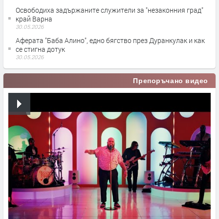
Освободиха задържаните служители за "незаконния град"
край Варна
30.05.2026
Аферата "Баба Алино", едно бягство през Дуранкулак и как
се стигна дотук
30.05.2026
Препоръчано видео