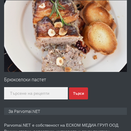
преди 1 година
ПРЕДЛАГА
Работа за общи работници
преди 1 година
ПРЕДЛАГА
Първи поход "По стъпките на Ангел
Войвода"
Брюкселски пастет
Търси
преди 1 година
ПРЕДЛАГА
Монтажник на малки детайли за
За Parvomai.NET
медицинската индустрия
Parvomai.NET е собственост на ЕСКОМ МЕДИА ГРУП ООД.