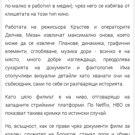
по-малко е работил в медии), чрез него се избягва от
клишетата на този тип кино.
Работата на режисьора Кръстев и операторите
Делчев, Мезан извличат максимално онова, което
може да се извлече. Планове, динамика, графични
елементи, сглобяване, музика дори - всичко е на
място, много добре изглеждащо, преодолява
сухарията на документи и фактология. Има
сполучливи визуални детайли като хванати очи на
събеседник, сами по себе си разтварящи историята.
Като цяло филмът е на ниво, отговарящо на
западните стрийминг платформи. По Netflix, HBO се
показват такива кримки по истински случай.
Но, всъщност, как се прави чрез документи филм за
крадец, служител на Борисов, станал дори и убиец