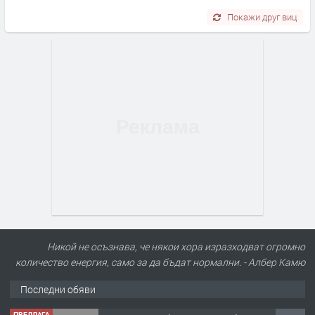
Покажи друг виц
Никой не осъзнава, че някои хора изразходват огромно
количество енергия, само за да бъдат нормални. - Албер Камю
Последни обяви
ПРЕДЛАГА