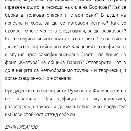
(правен е дълго, в периоди на сила на Борисов)? Как се
бърка в толкова опасни и стари рани? В души на
непознати хора, за да се изговори истина? Как се
събират много ченгета след години, за да разказват?
Как се случва, че историята е в салоните без партийно
„анти“ и без партийни агитки? Как целият този филм се
е случил чрез самофинансиране (част - по линия на
фонд „Култура“ на община Варна)? Отговорите - от а
до я нещата са невъобразимо трудни - и творчески, и
организационно. Но е станало.
Продуцентите и сценаристи Руменов и Филиповски са
се справили. При дефицит на журналистика,
разследваща такава и документално кино продуктът
им носи стойност отвъд себе си.
ДИЯН ИВАНОВ