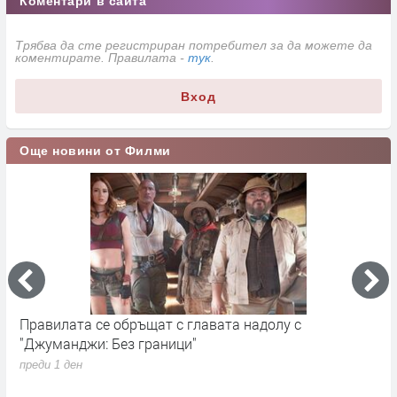
Коментари в сайта
Трябва да сте регистриран потребител за да можете да
коментирате. Правилата -
тук
.
Вход
Още новини от Филми
Правилата се обръщат с главата надолу с
„
"Джуманджи: Без граници"
D
преди 1 ден
п