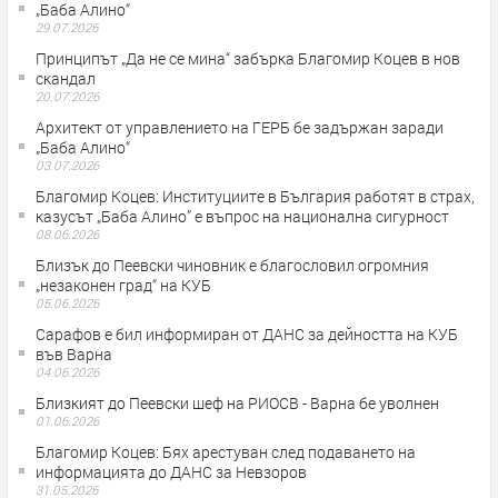
„Баба Алино“
29.07.2026
Принципът „Да не се мина“ забърка Благомир Коцев в нов
скандал
20.07.2026
Архитект от управлението на ГЕРБ бе задържан заради
„Баба Алино“
03.07.2026
Благомир Коцев: Институциите в България работят в страх,
казусът „Баба Алино” е въпрос на национална сигурност
08.06.2026
Близък до Пеевски чиновник е благословил огромния
„незаконен град“ на КУБ
05.06.2026
Сарафов е бил информиран от ДАНС за дейността на КУБ
във Варна
04.06.2026
Близкият до Пеевски шеф на РИОСВ - Варна бе уволнен
01.06.2026
Благомир Коцев: Бях арестуван след подаването на
информацията до ДАНС за Невзоров
31.05.2026