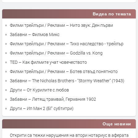
Видеа по темата
Филми трейлъри / Реклами – Нито звук: Ден първи
Забавни – Филмов Микс
Филми трейлъри / Реклами – Тихо наследство - трейлър
Филми трейлъри / Реклами – Godzilla vs. Kong
TED – Как филмите учат човечеството
Филми трейлъри / Реклами – Ботев отвъд понятното
Забавни – The Nicholas Brothers - "Stormy Weather" (1943)
Други – От Курилите с любов
Забавни – Летящ трамвай, Германия 1902
Други – Ип Ман 2 (БГ субтитри)
Още новини
Открити са тежки нарушения на втори нотариус в аферата