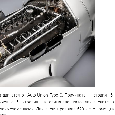
двигател от Auto Union Type C. Причината – неговият 6-
ичен с 5-литровия на оригинала, като двигателите в
взаимозаменяеми. Двигателят развива 520 к.с. с помощта