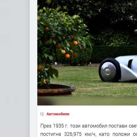
Автомобили
През 1935 г. този автомобил постави све
постигна 326,975 км/ч, като положи о