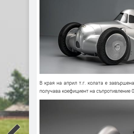
В края на април т.г. колата е завършен
получава коефициент на съпротивление 0