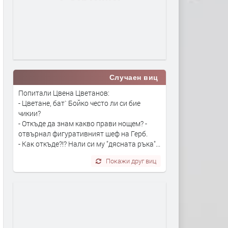
Случаен виц
Попитали Цвена Цветанов:
- Цветане, бат` Бойко често ли си бие
чикии?
- Откъде да знам какво прави нощем? -
отвърнал фигуративният шеф на Герб.
- Как откъде?!? Нали си му "дясната ръка"...
Покажи друг виц