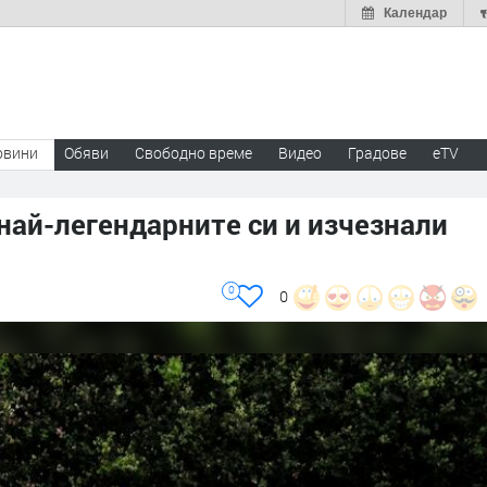
Календар
овини
Обяви
Свободно време
Видео
Градове
eTV
 най-легендарните си и изчезнали
0
0