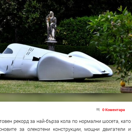
0 Коментара
товен рекорд за най-бърза кола по нормални шосета, като
сновите за олекотени конструкции, мощни двигатели и