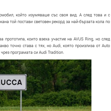
томобил, който изумяваше със своя вид. А след това и с
кана той постави световен рекорд за най-бързата кола по
а прототипа, които взеха участие на AVUS Ring, но след
акво точно става с тях, но Audi, която произлиза от Auto
рез програмата си Audi Tradition.