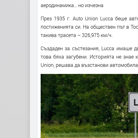
аеродинамика… но изчезна
През 1935 г. Auto Union Lucca беше ав
постиженията си. На обществен път в Тос
такива трасета – 326,975 км/ч.
Създаден за състезания, Lucca имаше дв
това бяха загубени. Историята не знае к
Union, решава да възстанови автомобила ч