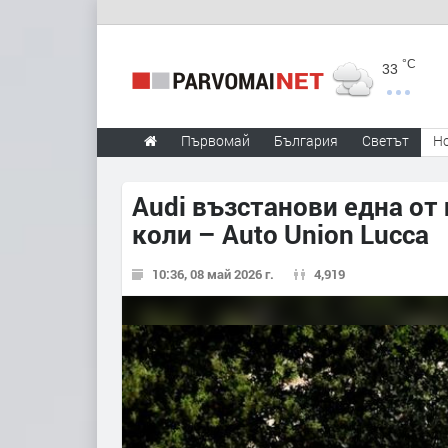
°C
33
Първомай
България
Светът
Н
Audi възстанови една от
коли – Auto Union Lucca
10:36, 08 май 2026 г.
4,919