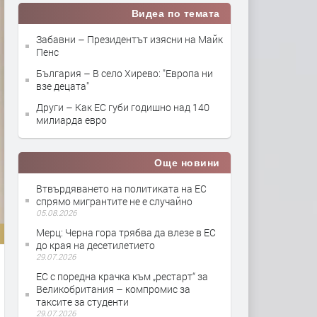
Видеа по темата
Забавни – Президентът изясни на Майк
Пенс
България – В село Хирево: "Европа ни
взе децата"
Други – Как ЕС губи годишно над 140
милиарда евро
Още новини
Втвърдяването на политиката на ЕС
спрямо мигрантите не е случайно
05.08.2026
Мерц: Черна гора трябва да влезе в ЕС
до края на десетилетието
29.07.2026
ЕС с поредна крачка към „рестарт“ за
Великобритания – компромис за
таксите за студенти
29.07.2026