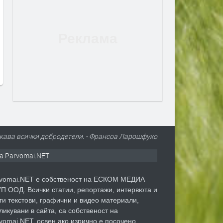
Сеута след трагедията: Кой е
Гърция ще се бори с п
виновен – Испания, Мароко или
от космоса: Технологии
трафикантите?
огнените стихии
преди 4 дни
преди 4 дни
жава всички добродетели. - Франсоа Ларошфуко
а Parvomai.NET
vomai.NET е собственост на ЕСКОМ МЕДИА
П ООД. Всички статии, репортажи, интервюта и
ги текстови, графични и видео материали,
ликувани в сайта, са собственост на
vomai.NET, освен ако изрично е посочено