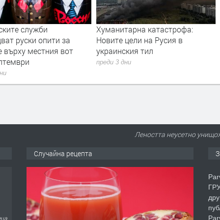
нитарна катастрофа:
Дрон с експлозив е открит на
те цели на Русия в
летището в Лайпциг
инския тил
преди 4 дни
 3 дни
Леността неусетно унищо
Случайна рецепта
З
еца
Par
ГРУ
дру
пуб
Par