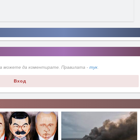
да можете да коментирате. Правилата -
тук
.
Вход