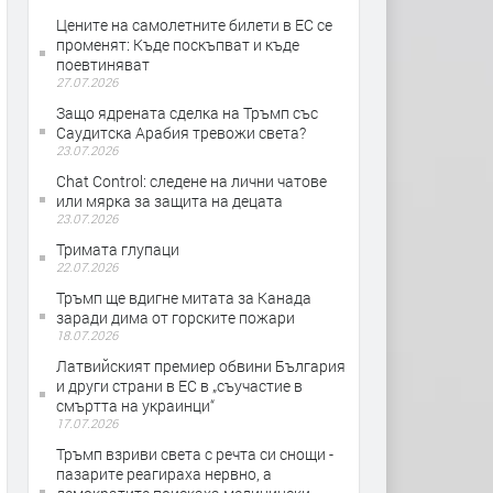
Цените на самолетните билети в ЕС се
променят: Къде поскъпват и къде
поевтиняват
27.07.2026
Защо ядрената сделка на Тръмп със
Саудитска Арабия тревожи света?
23.07.2026
Chat Control: следене на лични чатове
или мярка за защита на децата
23.07.2026
Тримата глупаци
22.07.2026
Тръмп ще вдигне митата за Канада
заради дима от горските пожари
18.07.2026
Латвийският премиер обвини България
и други страни в ЕС в „съучастие в
смъртта на украинци“
17.07.2026
Тръмп взриви света с речта си снощи -
пазарите реагираха нервно, а