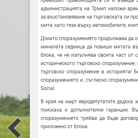
администрацията на Тръмп наложи време
за възстановяване на търговската си пр
мита, като тези върху автомобилите, кои
Докато споразумението продължава да о
миналата седмица да повиши митата вър
блока, че не изпълнява своята част от 
историческото търговско споразумение,
търговско споразумение в историята! Б
споразумението и, съгласно споразумение
Social.
В края на март евродепутатите дадоха з
поискаха и допълнителни гаранции. Въ
споразумението трябва да бъде догово
приложено от блока.