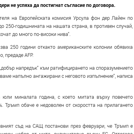
дери не успяха да постигнат съгласие по договора.
ателя на Европейската комисия Урсула фон дер Лайен по
 до 250-годишнината на нашата страна, в противен случай,
очат до много по-високи нива“.
зва 250 години откакто американските колонии обявиха
, предаде AFP.
л „добър напредък“ към ратифицирането на споразумението
аваме напълно ангажирани с неговото изпълнение“, написа
 юли миналата година, с което митата върху повечето
%. Тръмп обаче е недоволен от скоростта на прилагането
овният съд на САЩ постанови през февруари, че Тръмп е
ирок набор от мита, включително върху ЕС. Оттогава