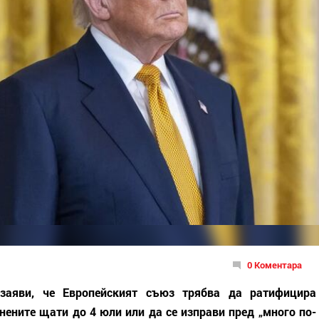
0 Коментара
аяви, че Европейският съюз трябва да ратифицира
нените щати до 4 юли или да се изправи пред „много по-