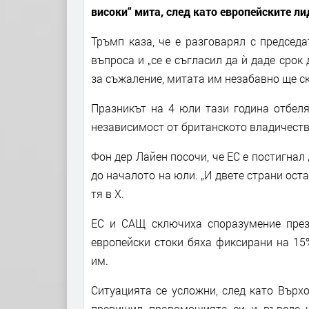
високи“ мита, след като европейските ли
Тръмп каза, че е разговарял с председ
въпроса и „се е съгласил да ѝ даде срок
за съжаление, митата им незабавно ще ск
Празникът на 4 юли тази година отбеля
независимост от британското владичество
Фон дер Лайен посочи, че ЕС е постигна
до началото на юли. „И двете страни ост
тя в X.
ЕС и САЩ сключиха споразумение през
европейски стоки бяха фиксирани на 15
им.
Ситуацията се усложни, след като Върх
превишил правомощията си и въведе ш