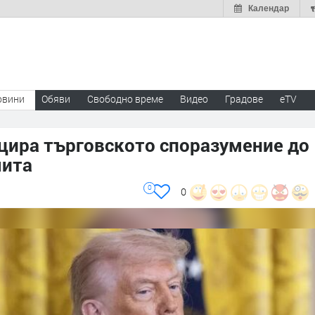
Календар
овини
Обяви
Свободно време
Видео
Градове
eTV
ицира търговското споразумение до
мита
0
0