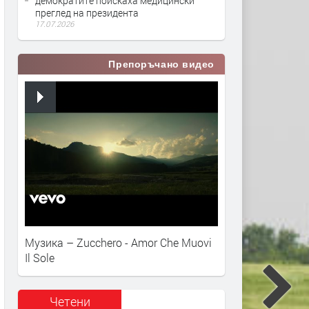
демократите поискаха медицински
преглед на президента
17.07.2026
Препоръчано видео
Музика – Zucchero - Amor Che Muovi
Il Sole
Четени