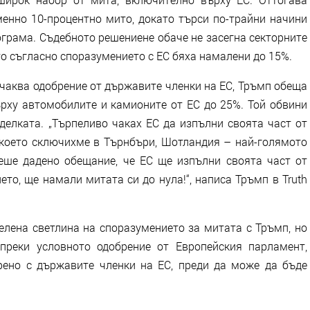
нно 10-процентно мито, докато търси по-трайни начини
ограма. Съдебното решениене обаче не засегна секторните
то съгласно споразумението с ЕС бяха намалени до 15%.
чаква одобрение от държавите членки на ЕС, Тръмп обеща
ху автомобилите и камионите от ЕС до 25%. Той обвини
сделката. „Търпеливо чаках ЕС да изпълни своята част от
 което сключихме в Търнбъри, Шотландия – най-голямото
еше дадено обещание, че ЕС ще изпълни своята част от
то, ще намали митата си до нула!“, написа Тръмп в Truth
елена светлина на споразумението за митата с Тръмп, но
преки условното одобрение от Европейския парламент,
рено с държавите членки на ЕС, преди да може да бъде