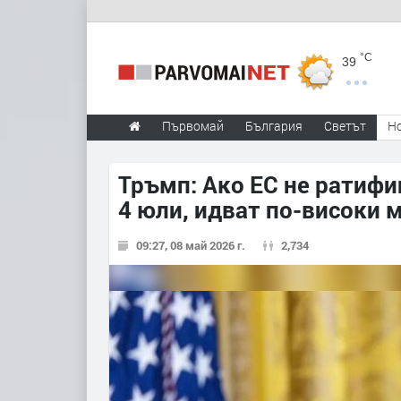
°C
39
Първомай
България
Светът
Н
Тръмп: Ако ЕС не ратиф
4 юли, идват по-високи 
09:27, 08 май 2026 г.
2,734