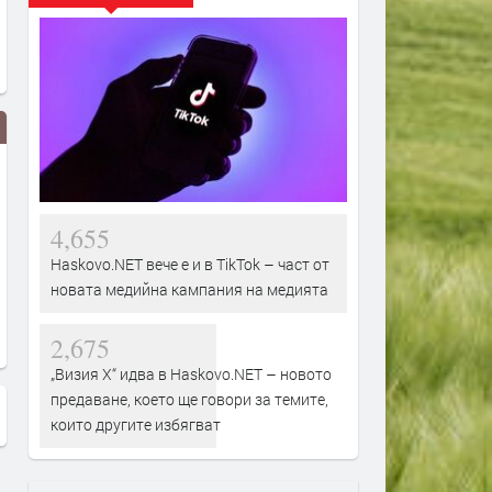
4,655
Haskovo.NET вече е и в TikTok – част от
новата медийна кампания на медията
Президентът изясни на Майк
В село Хирево: "Европа ни
2,675
Пенс
децата"
„Визия Х“ идва в Haskovo.NET – новото
предаване, което ще говори за темите,
които другите избягват