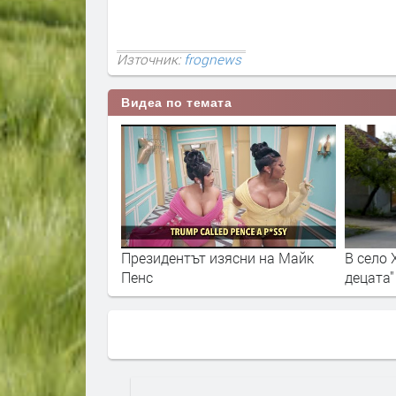
Източник:
frognews
Видеа по темата
дишно над 140
Президентът изясни на Майк
В село 
Пенс
децата"