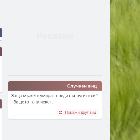
Случаен виц
Защо мъжете умират преди съпругите си?
- Защото така искат.
Покажи друг виц