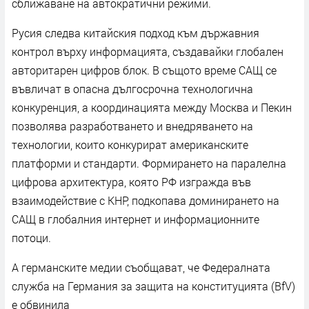
сближаване на автократични режими.
Русия следва китайския подход към държавния
контрол върху информацията, създавайки глобален
авторитарен цифров блок. В същото време САЩ се
въвличат в опасна дългосрочна технологична
конкуренция, а координацията между Москва и Пекин
позволява разработването и внедряването на
технологии, които конкурират американските
платформи и стандарти. Формирането на паралелна
цифрова архитектура, която РФ изгражда във
взаимодействие с КНР, подкопава доминирането на
САЩ в глобалния интернет и информационните
потоци.
А германските медии съобщават, че Федералната
служба на Германия за защита на конституцията (BfV)
е обвинила