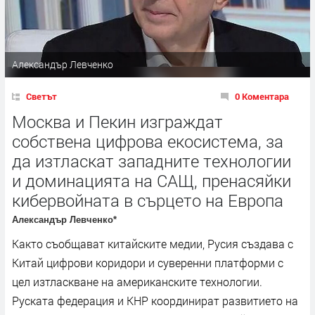
Александър Левченко
Светът
0 Коментара
Москва и Пекин изграждат
собствена цифрова екосистема, за
да изтласкат западните технологии
и доминацията на САЩ, пренасяйки
кибервойната в сърцето на Европа
Александър Левченко*
Както съобщават китайските медии, Русия създава с
Китай цифрови коридори и суверенни платформи с
цел изтласкване на американските технологии.
Руската федерация и КНР координират развитието на