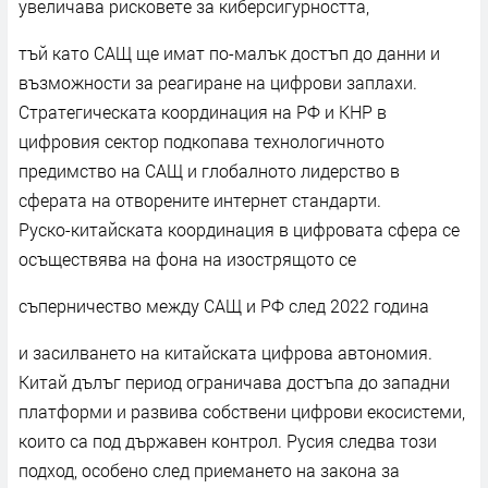
увеличава рисковете за киберсигурността,
тъй като САЩ ще имат по-малък достъп до данни и
възможности за реагиране на цифрови заплахи.
Стратегическата координация на РФ и КНР в
цифровия сектор подкопава технологичното
предимство на САЩ и глобалното лидерство в
сферата на отворените интернет стандарти.
Руско-китайската координация в цифровата сфера се
осъществява на фона на изострящото се
съперничество между САЩ и РФ след 2022 година
и засилването на китайската цифрова автономия.
Китай дълъг период ограничава достъпа до западни
платформи и развива собствени цифрови екосистеми,
които са под държавен контрол. Русия следва този
подход, особено след приемането на закона за