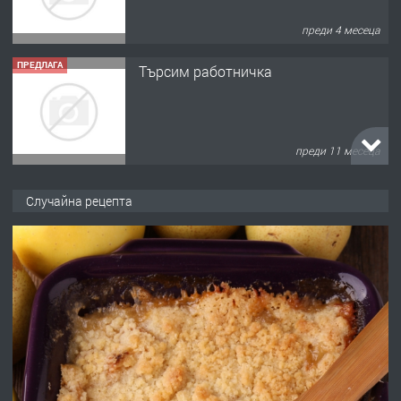
преди 11 месеца
ПРЕДЛАГА
Продава употребявани чисти и
запазени матраци за спални.
преди 1 година
ПРЕДЛАГА
Работа за общи работници
Случайна рецепта
преди 1 година
ПРЕДЛАГА
Първи поход "По стъпките на Ангел
Войвода"
преди 1 година