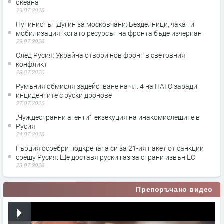
океана
29.07.2026
Путинистът Дугин за московчани: Безделници, чака ги
мобилизация, когато ресурсът на фронта бъде изчерпан
29.07.2026
След Русия: Украйна отвори нов фронт в световния
конфликт
28.07.2026
Румъния обмисля задействане на чл. 4 на НАТО заради
инцидентите с руски дронове
27.07.2026
„Чуждестранни агенти“: екзекуция на инакомислещите в
Русия
24.07.2026
Гърция осребри подкрепата си за 21-ия пакет от санкции
срещу Русия: Ще доставя руски газ за страни извън ЕС
23.07.2026
Препоръчано видео