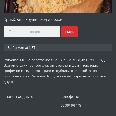
ПРЕДЛАГА
Монтажник на малки детайли за
медицинската индустрия
Крамбъл с круши, мед и орехи
Търси
преди 1 година
ПРЕДЛАГА
Уроци по Математика
За Parvomai.NET
Parvomai.NET е собственост на ЕСКОМ МЕДИА ГРУП ООД.
Всички статии, репортажи, интервюта и други текстови,
преди 1 година
графични и видео материали, публикувани в сайта, са
собственост на Parvomai.NET, освен ако изрично е посочено
ПРЕДЛАГА
Продавам апартамент - гр.
друго.
Първомай
Главен редактор
Телефони
преди 1 година
0336/ 66779
ТЪРСИ
Търсим работник