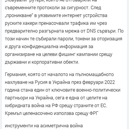
съвременните протоколи за сигурност. След
„проникване“ в уязвимите интернет устройства
руските хакери пренасочвали трафика им чрез
предварително разгърната мрежа от DNS сървъри. По
този начин те събирали пароли, токени за оторизация
и друга конфиденциална информация за
организиране на целеви фишинг кампании срещу
държавни и корпоративни обекти.
Германия, която от началото на пълномащабното
нахлуване на Русия в Украйна през февруари 2022
година стана един от ключовите военно-политически
партньори на Украйна, сега е една от целите на
хибридната война на РФ срещу страните от ЕС.
Кремъл целенасочено използва срещу ФРГ
инструменти на асиметрична война