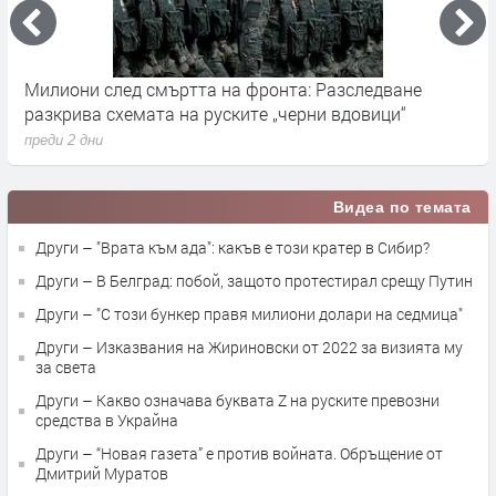
Германските служби разследват руски опити за
Х
влияние върху местния вот през септември
у
преди 2 дни
п
Видеа по темата
Други – "Врата към ада": какъв е този кратер в Сибир?
Други – В Белград: побой, защото протестирал срещу Путин
Други – "С този бункер правя милиони долари на седмица"
Други – Изказвания на Жириновски от 2022 за визията му
за света
Други – Какво означава буквата Z на руските превозни
средства в Украйна
Други – “Новая газета” е против войната. Обръщение от
Дмитрий Муратов