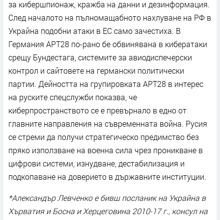
за кибершпионаж, кражба на данни и дезинформация.
След началото на пълномащабното нахлуване на РФ в
Украйна подобни атаки в ЕС само зачестиха. В
Германия APT28 по-рано бе обвинявана в кибератаки
срещу Бундестага, системите за авиодиспечерски
контрол и сайтовете на германски политически
партии. Дейността на групировката APT28 в интерес
на руските спецслужби показва, че
киберпространството се е превърнало в едно от
главните направления на съвременната война. Русия
се стреми да получи стратегическо предимство без
пряко използване на военна сила чрез проникване в
цифрови системи, изнудване, дестабилизация и
подкопаване на доверието в държавните институции.
*Александър Левченко е бивш посланик на Украйна в
Хърватия и Босна и Херцеговина 2010-17 г., консул на