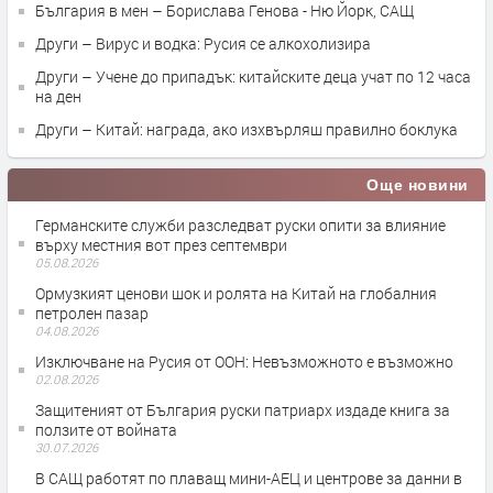
България в мен – Борислава Генова - Ню Йорк, САЩ
Други – Вирус и водка: Русия се алкохолизира
Други – Учене до припадък: китайските деца учат по 12 часа
на ден
Други – Китай: награда, ако изхвърляш правилно боклука
Още новини
Германските служби разследват руски опити за влияние
върху местния вот през септември
05.08.2026
Ормузкият ценови шок и ролята на Китай на глобалния
петролен пазар
04.08.2026
Изключване на Русия от ООН: Невъзможното е възможно
02.08.2026
Защитеният от България руски патриарх издаде книга за
ползите от войната
30.07.2026
В САЩ работят по плаващ мини-АЕЦ и центрове за данни в