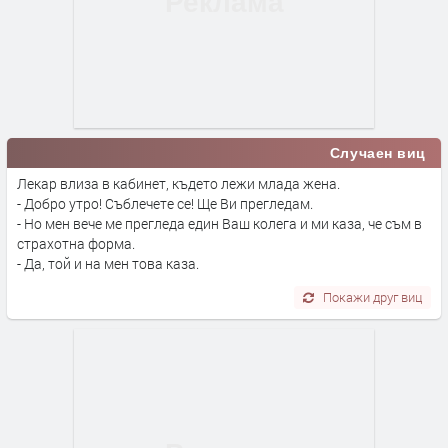
Случаен виц
Лекар влиза в кабинет, където лежи млада жена.
- Добро утро! Съблечете се! Ще Ви прегледам.
- Но мен вече ме прегледа един Ваш колега и ми каза, че съм в
страхотна форма.
- Да, той и на мен това каза.
Покажи друг виц