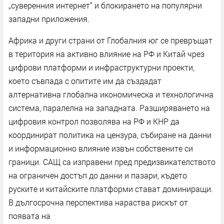
„суверенния интернет“ и блокирането на популярни
западни приложения.
Африка и други страни от Глобалния юг се превръщат
в територия на активно влияние на РФ и Китай чрез
цифрови платформи и инфраструктурни проекти,
което съвпада с опитите им да създадат
алтернативна глобална икономическа и технологична
система, паралелна на западната. Разширяването на
цифровия контрол позволява на РФ и КНР да
координират политика на цензура, събиране на данни
и информационно влияние извън собствените си
граници. САЩ са изправени пред предизвикателството
на ограничен достъп до данни и пазари, където
руските и китайските платформи стават доминиращи.
В дългосрочна перспектива нараства рискът от
появата на