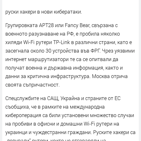
руски хакери в нови кибератаки.
Групировката APT28 или Fancy Bear, свързана с
военното разузнаване на РФ, е пробила няколко
хиляди Wi-Fi рутери TP-Link в различни страни, като е
засегнала около 30 устройства във ФРГ. Чрез уязвими
интернет маршрутизатори те са се опитвали да
получат военна и държавна информация, както и
данни за критична инфраструктура. Москва отрича
своята съпричастност.
Спецслужбите на САЩ, Украйна и страните от ЕС
съобщиха, че в рамките на международна
кибероперация са били установени множество случаи
на пробиви в офисни и домашни Wi-Fi рутери на
украинци и чуждестранни граждани. Руските хакери са
„ловували“ рутери, които не отговаряли на