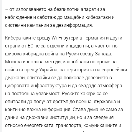
– от използването на безпилотни апарати за
наблюдение и саботаж до мащабни кибератаки и
системни кампании за дезинформация.
Кибератаките срещу Wi-Fi рутери в Германия и други
страни от ЕС не са отделни инциденти, а част от по-
широка хибридна война на Русия срещу Запада.
Москва използва методи, изпробвани по време на
войната срещу Украйна, на територията на европейски
държави, опитвайки се да подкопае доверието в
цифровата инфраструктура и да създаде атмосфера
на постоянна уязвимост. Руските хакери са се
опитвали да получат достъп до военна, държавна и
критично важна информация. Става дума не само за
данни на държавни институции, но и за сведения
относно енергетиката, транспорта, комуникациите и