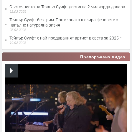
Състоянието на Тейлър Суифт достигна 2 милиарда долара
12.03.2026
Тейлър Суифт без грим: Поп иконата шокира феновете с
напълно натурална визия
25.02.2026
Тейлър Суифт е най-продаваният артист в света за 2025 г.
19.02.2026
Препоръчано видео