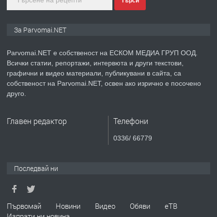
Търси
преди 1 година
ПРЕДЛАГА
Монтажник на малки детайли за
За Parvomai.NET
медицинската индустрия
Parvomai.NET е собственост на ЕСКОМ МЕДИА ГРУП ООД.
Всички статии, репортажи, интервюта и други текстови,
преди 1 година
графични и видео материали, публикувани в сайта, са
собственост на Parvomai.NET, освен ако изрично е посочено
ПРЕДЛАГА
Уроци по Математика
друго.
Главен редактор
Телефони
преди 1 година
0336/ 66779
ПРЕДЛАГА
Продавам апартамент - гр.
Първомай
Последвай ни
преди 1 година
Първомай
Новини
Видео
Обяви
еТВ
Изпрати ни новина
ТЪРСИ