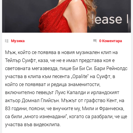
Музика
0 Коментара
Мъж, който се появява в новия музикален клип на
Тейлър Суифт, каза, че не е имал представа коя е
световната мегазвезда, пише Би Би Си. Бари Рейнолдс
участва в клипа към песента „Opalite“ на Суифт, в
който се появяват и редица знаменитости,
включително певецът Луис Капалди и ирландският
актьор Домнал Глийсън. Мъжът от графство Кент, на
83 години, поясни, че внучките му, Мили и Франческа,
са били „много изненадани“, когато са разбрали, че ще
участва във видеоклипа.