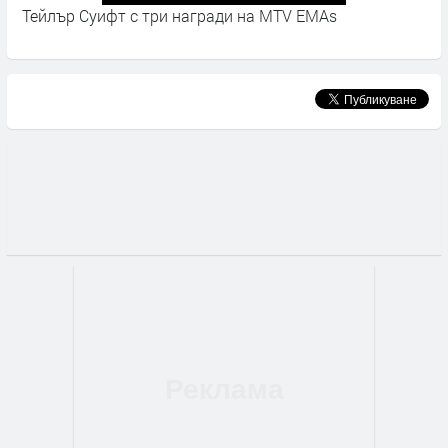
m
Тейлър Суифт с три награди на MTV EMAs
T