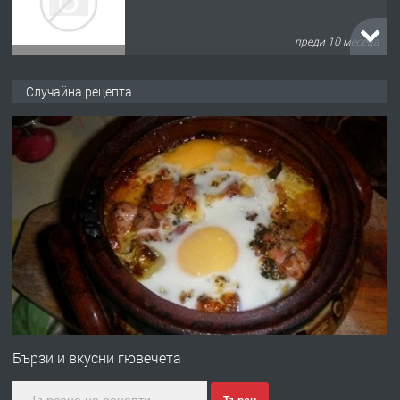
преди 10 месеца
ПРЕДЛАГА
Продава употребявани чисти и
Случайна рецепта
запазени матраци за спални.
преди 1 година
ПРЕДЛАГА
Работа за общи работници
преди 1 година
ПРЕДЛАГА
Първи поход "По стъпките на Ангел
Войвода"
Бързи и вкусни гювечета