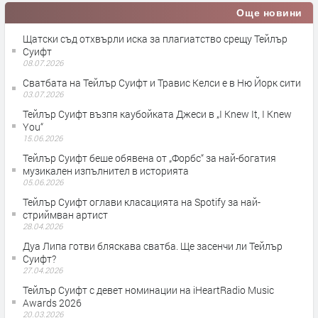
Още новини
Щатски съд отхвърли иска за плагиатство срещу Тейлър
Суифт
08.07.2026
Сватбата на Тейлър Суифт и Травис Келси е в Ню Йорк сити
03.07.2026
Тейлър Суифт възпя каубойката Джеси в „I Knew It, I Knew
You“
15.06.2026
Тейлър Суифт беше обявена от „Форбс“ за най-богатия
музикален изпълнител в историята
05.06.2026
Тейлър Суифт оглави класацията на Spotify за най-
стриймван артист
28.04.2026
Дуа Липа готви бляскава сватба. Ще засенчи ли Тейлър
Суифт?
27.04.2026
Тейлър Суифт с девет номинации на iHeartRadio Music
Awards 2026
20.03.2026