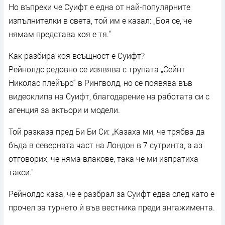
Но въпреки че Суифт е една от най-популярните
изпълнителки в света, той им е казал: „Боя се, че
нямам представа коя е тя."
Как разбира коя всъщност е Суифт?
Рейнолдс редовно се изявява с трупата „Сейнт
Николас плейърс“ в Рингволд, но се появява във
видеоклипа на Суифт, благодарение на работата си с
агенция за актьори и модели.
Той разказа пред Би Би Си: „Казаха ми, че трябва да
бъда в северната част на Лондон в 7 сутринта, а аз
отговорих, че няма влакове, така че ми изпратиха
такси."
Рейнолдс каза, че е разбрал за Суифт едва след като е
прочел за турнето ѝ във вестника преди ангажимента.