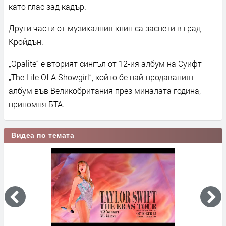
като глас зад кадър.
Други части от музикалния клип са заснети в град
Кройдън.
„Opalite“ е вторият сингъл от 12-ия албум на Суифт
„The Life Of A Showgirl“, който бе най-продаваният
албум във Великобритания през миналата година,
припомня БТА.
Видеа по темата