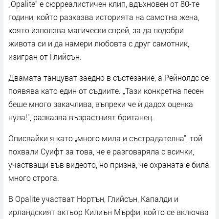
„Opalite“ е сюрреалистичен клип, вдъхновен от 80-те
години, който разказва историята на самотна жена,
която използва магически спрей, за да подобри
живота си и да намери любовта с друг самотник,
изигран от Глийсън.
Двамата танцуват заедно в състезание, а Рейнолдс се
появява като един от съдиите. „Тази конкретна песен
беше много закачлива, въпреки че ѝ дадох оценка
нула!", разказва възрастният британец.
Описвайки я като „много мила и състрадателна“, той
похвали Суифт за това, че е разговаряла с всички,
участващи във видеото, но призна, че охраната е била
много строга.
В Opalite участват Нортън, Глийсън, Капалди и
ирландският актьор Килиън Мърфи, който се включва