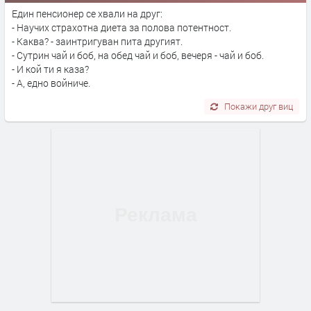
Един пенсионер се хвали на друг:
- Научих страхотна диета за полова потентност.
- Каква? - заинтригуван пита другият.
- Сутрин чай и боб, на обед чай и боб, вечеря - чай и боб.
- И кой ти я каза?
- А, едно войниче.
Покажи друг виц