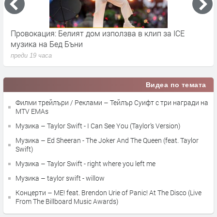
Провокация: Белият дом използва в клип за ICE
S
музика на Бед Бъни
м
преди 19 часа
п
Видеа по темата
Филми трейлъри / Реклами – Тейлър Суифт с три награди на
MTV EMAs
Музика – Taylor Swift - I Can See You (Taylor’s Version)
Музика – Ed Sheeran - The Joker And The Queen (feat. Taylor
Swift)
Музика – Taylor Swift - right where you left me
Музика – taylor swift - willow
Концерти – ME! feat. Brendon Urie of Panic! At The Disco (Live
From The Billboard Music Awards)