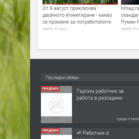
та ще провeрява
От 9 август приключва
Млад п
фликт на
двойното етикетиране - какво
сканда
се променя за потребителите
Румен 
преди 8 часа
преди 8 
Последни обяви
ПРЕДЛАГА
Търсим работник за
работа в разсадник
преди 4 мес
ПРЕДЛАГА
🌱 Работник в