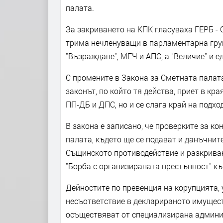
палата.
За закриването на КПК гласуваха ГЕРБ - С
трима нечленуващи в парламентарна груп
"Възраждане", МЕЧ и АПС, а "Величие" и 
С промените в Закона за Сметната палат
законът, по който тя действа, приет в кр
ПП-ДБ и ДПС, но и се слага край на подхо
В закона е записано, че проверките за к
палата, където ще се подават и данъчни
Същинското противодействие и разкриван
"Борба с организираната престъпност" к
Дейностите по превенция на корупцията, 
несъответствие в декларираното имущест
осъществяват от специализирана админи