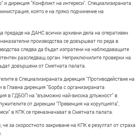
р" и дирекция "Конфликт на интереси". Специализираната
инистрация, която е на пряко подчинение на
да предаде на ДАНС всички архивни дела на оперативен
наказателни производства се довършват по реда в
зводства следва да бъдат изпратени на наблюдаващите
петентен разследващ орган. Неприключилите проверки на
бъдат довършени от Сметната палата.
ителите в Специализираната дирекция "Противодействие на
и в Главна дирекция "Борба с организираната
иция в ГДБОП на "възможно най-висока длъжност" в
лужителите от дирекции "Превенция на корупцията",
реси" в КПК се преназначават в Сметната палата.
 че за скоростното закриване на КПК е резултат от страха
.