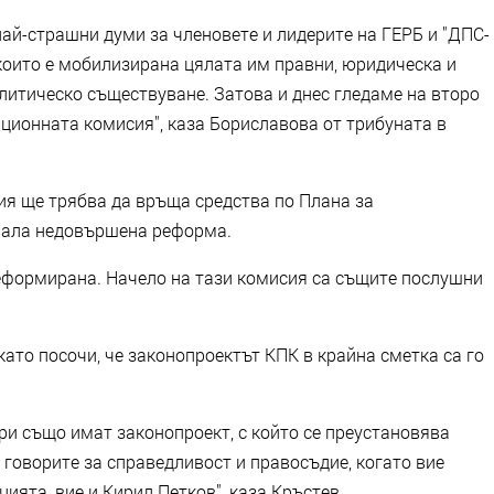
най-страшни думи за членовете и лидерите на ГЕРБ и "ДПС-
 които е мобилизирана цялата им правни, юридическа и
литическо съществуване. Затова и днес гледаме на второ
ционната комисия", каза Бориславова от трибуната в
ия ще трябва да връща средства по Плана за
авала недовършена реформа.
 реформирана. Начело на тази комисия са същите послушни
като посочи, че законопроектът КПК в крайна сметка са го
и също имат законопроект, с който се преустановява
 говорите за справедливост и правосъдие, когато вие
ията, вие и Кирил Петков", каза Кръстев.