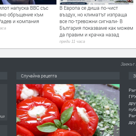
илот напуска ВВС със
В Европа се диша по-чист
лно обръщение към
въздух, но климатът изпраща
Радев и компания
все по-тревожни сигнали- В
България показваме как можем
часа
да правим и крачка назад
преди 11 часа
Заекът 
Случайна рецепта
З
Par
ГРУ
дру
пуб
Par
еца
дру