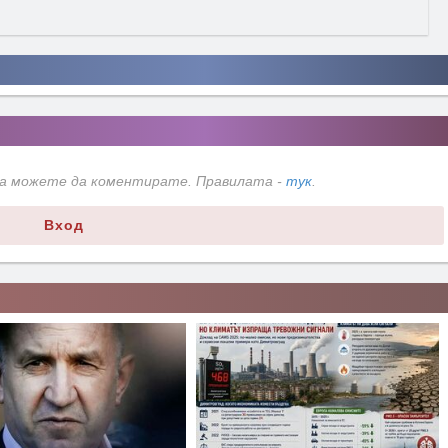
да можете да коментирате. Правилата -
тук
.
Вход