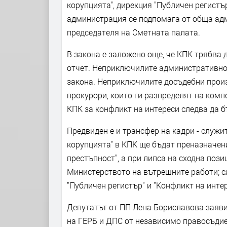
корупцията", дирекция "Публичен регистъ
администрация се подпомага от обща адм
председателя на Сметната палата.
В закона е заложено още, че КПК трябва 
отчет. Неприключилите административно
закона. Неприключилите досъдебни прои
прокурори, които ги разпределят на ком
КПК за конфликт на интереси следва да 
Предвиден е и трансфер на кадри - служ
корупцията" в КПК ще бъдат преназначен
престъпност", а при липса на сходна поз
Министерството на вътрешните работи; с
"Публичен регистър" и "Конфликт на инте
Депутатът от ПП Лена Бориславова заяви,
на ГЕРБ и ДПС от независимо правосъдие