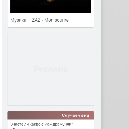
Музика – ZAZ - Mon sourire
Случаен виц
Знаете ли какво е маждрамуняк?