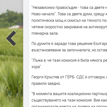
"Независимо правосъдие - това са двете 
Ново начало". Това са двете думи, срещу
политическа мощ и смисъл на тяхното по
четене скоростно закриване на антикоруп
пленарна зала.
По думите ѝ заради това решение Българ
възстановяване за започналата, но ост
"Лъжа е, че тази комисия е била някога
хора".
Георги Кръстев от ГЕРБ- СДС ѝ отговори, 
правили заедно.
"В момента вашите коалиционни партньор
съществуването на тази комисия. Вие как
организирахте ареста на лидера на опозиц