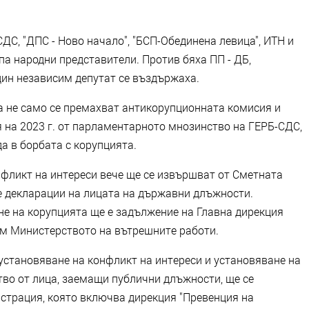
ДС, "ДПС - Ново начало", "БСП-Обединена левица", ИТН и
а народни представители. Против бяха ПП - ДБ,
един независим депутат се въздържаха.
а не само се премахват антикорупционната комисия и
ая на 2023 г. от парламентарното мнозинство на ГЕРБ-СДС,
да в борбата с корупцията.
онфликт на интереси вече ще се извършват от Сметната
те декларации на лицата на държавни длъжности.
е на корупцията ще е задължение на Главна дирекция
ъм Министерството на вътрешните работи.
установяване на конфликт на интереси и установяване на
во от лица, заемащи публични длъжности, ще се
страция, която включва дирекция "Превенция на