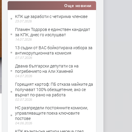
Още новини
КПК ще заработи с четирима членове
23.07.2026
Пламен Тодоров е единствен кандидат
за КПК, днес го изслушват
14.07.2026
13 съдии от ВАС бойкотираха избора за
антикорупционната комисия
07.07.2026
Двама български депутати са на
погребението на Али Хаменей
04.07.2026
Горещият картоф: ПБ отказа майките да
получават 100% обезщетение, ако се
върнат по-рано на работа
02.07.2026
НС разпредели постоянните комисии,
управляващите поеха ключовите
постове
04.06.2026
КПК възкръсна четири месеца след