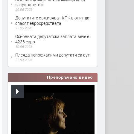
закриването ѝ
29.05.2026
Депутатите съживяват КПК в опит да
спасят евросредствата
22.05.2026
Основната депутатска заплата вече е
4236 евро
19.05.2026
Плеяда непрежалими депутати са аут
22.04.2026
Препоръчано видео