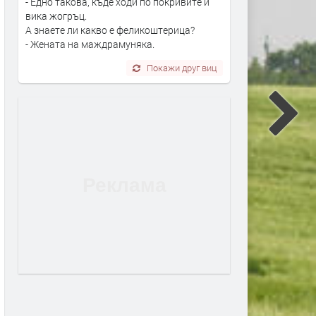
- Едно такова, къде ходи по покривите и
вика жогръц.
А знаете ли какво е феликоштерица?
- Жената на маждрамуняка.
Покажи друг виц