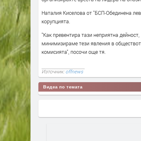
Наталия Киселова от "БСП-Обединена леви
корупцията.
"Как превентира тази неприятна дейност,
минимизираме тези явления в обществото
комисията", посочи още тя.
Източник:
offnews
Видеа по темата