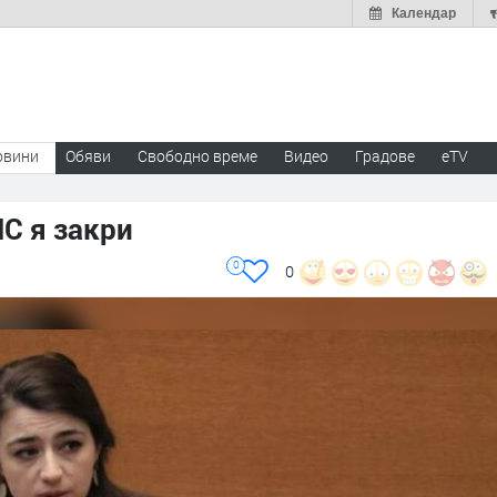
Календар
овини
Обяви
Свободно време
Видео
Градове
eTV
НС я закри
0
0