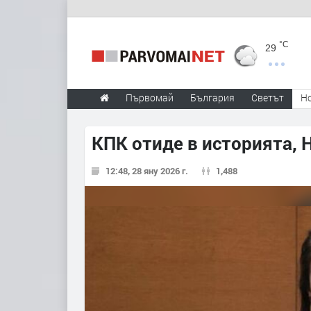
°C
29
Първомай
България
Светът
Н
КПК отиде в историята, 
12:48, 28 яну 2026 г.
1,488