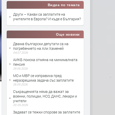
Видеа по темата
Други – Какви са заплатите на
учителите в Европа? И къде е България?
Още новини
Двама български депутати са на
погребението на Али Хаменей
04.07.2026
АИКБ поиска отмяна на минималната
пенсия
29.06.2026
МО и МВР се изправиха пред
неразрешима задача със заплатите
26.05.2026
Съкращенията няма да важат за
военни, полицаи, НСО, ДАНС, лекари и
учители
20.05.2026
Задават се тежки спорове за заплатите