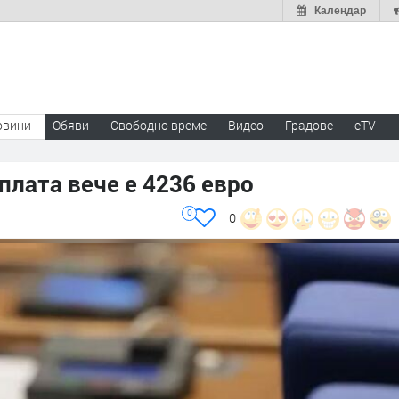
Календар
овини
Обяви
Свободно време
Видео
Градове
eTV
плата вече е 4236 евро
0
0