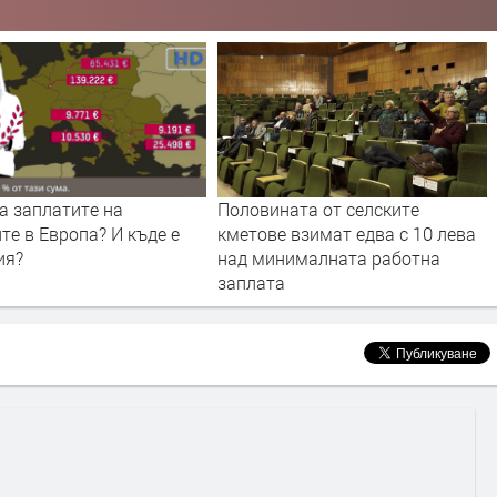
а заплатите на
Половината от селските
те в Европа? И къде е
кметове взимат едва с 10 лева
ия?
над минималната работна
заплата