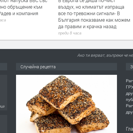
илот напуска ВВС със
В Европа се диша по-чист
лно обръщение към
въздух, но климатът изпраща
Радев и компания
все по-тревожни сигнали- В
България показваме как можем
часа
да правим и крачка назад
преди 8 часа
Ако ти вярват, въпреки че н
Случайна рецепта
З
Par
ГРУ
дру
пуб
Par
еца
дру
Гл