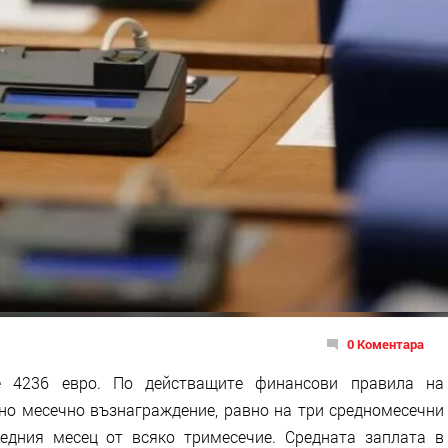
0 Коментара
е 4236 евро. По действащите финансови правила на
но месечно възнаграждение, равно на три средномесечни
едния месец от всяко тримесечие. Средната заплата в