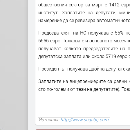
обществения сектор за март е 1412 евр
институт. Заплатите на депутати, мин
намерение да се ревизира автоматичното
Председателят на НС получава с 55% по
6566 евро. Толкова е и основното месеч
получават колкото председателите на п
депутатска заплата или около 5719 евро 
Президентът получава двойна депутатска 
Заплатите на вицепремиерите са равни н
сто по-големи от тези на депутатите). Тов
Източник:
http://www.segabg.com