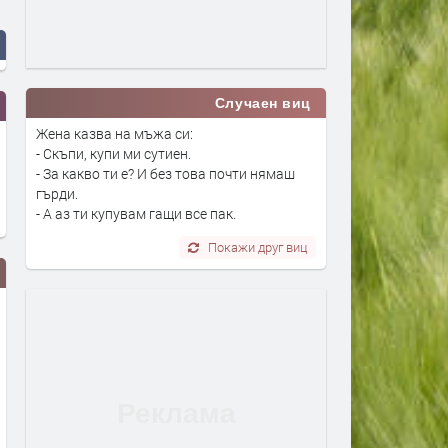
Случаен виц
Жена казва на мъжа си:
- Скъпи, купи ми сутиен.
- За какво ти е? И без това почти нямаш
гърди.
- А аз ти купувам гащи все пак.
Покажи друг виц