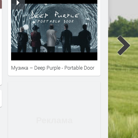
В Смолянско:Заплатите
Екопрогрес няма пари за
намаляват!Народа пише
дейността си до края на
Музика – Deep Purple - Portable Door
верисии даже във втора
годината
употреба