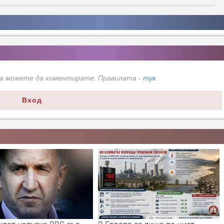
да можете да коментирате. Правилата -
тук
.
Вход