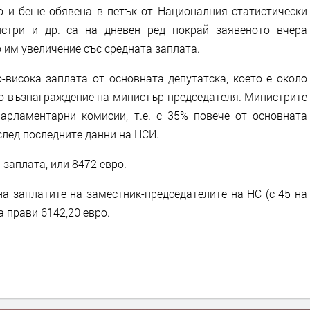
о и беше обявена в петък от Националния статистически
истри и др. са на дневен ред покрай заявеното вчера
 им увеличение със средната заплата.
-висока заплата от основната депутатска, което е около
но възнаграждение на министър-председателя. Министрите
арламентарни комисии, т.е. с 35% повече от основната
след последните данни на НСИ.
заплата, или 8472 евро.
а заплатите на заместник-председателите на НС (с 45 на
а прави 6142,20 евро.