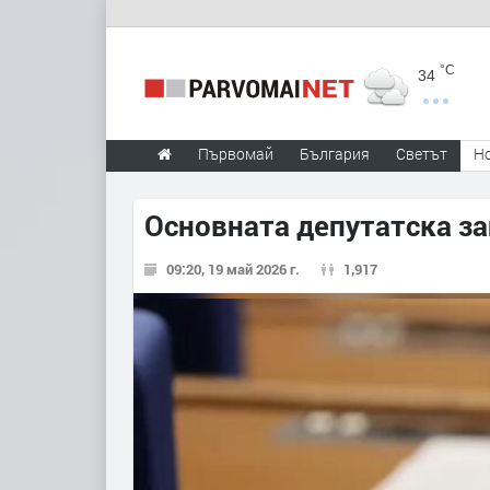
°C
34
Първомай
България
Светът
Н
Основната депутатска за
09:20, 19 май 2026 г.
1,917