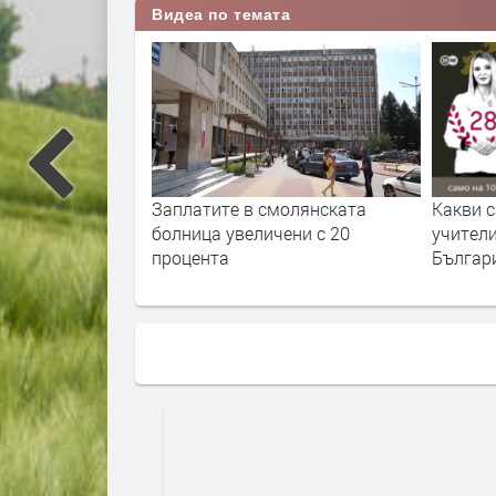
Видеа по темата
ари Хасково по
Заплатите в смолянската
Какви с
заплата за
болница увеличени с 20
учители
ечие на тази
процента
Българ