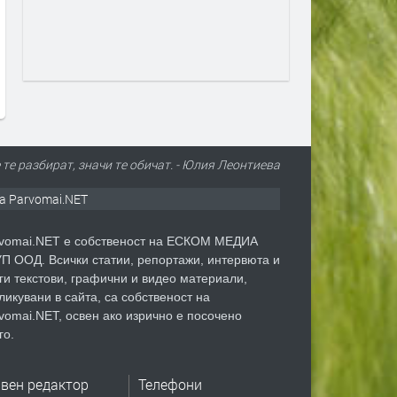
Турция взима 33% от
Първите бели щъркели в
проучванията за нефт и газ в
поеха на юг
блок „Хан Тервел“ в
преди 1 ден
българската зона на Черно
море. Какво значи това
преди 8 часа
е те разбират, значи те обичат. - Юлия Леонтиева
а Parvomai.NET
vomai.NET е собственост на ЕСКОМ МЕДИА
П ООД. Всички статии, репортажи, интервюта и
ги текстови, графични и видео материали,
ликувани в сайта, са собственост на
vomai.NET, освен ако изрично е посочено
го.
авен редактор
Телефони