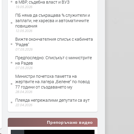
в МВР, съдебна власт и ВУЗ
19.05.2026
ПБ няма да съкращава % служители и
заплати, не харесва и автоматичните
повишения
12.05.2026
Вижте окончателния списък с кабинета
''Радев''
07.05.2026
Предпоследно: Списъкът с министрите
на Радев
07.05.2026
Министри почетоха паметта на
жертвите на лагера „Белене“ по повод
77 години от създаването му
28.04.2026
Плеяда непрежалими депутати са аут
22.04.2026
Препоръчано видео