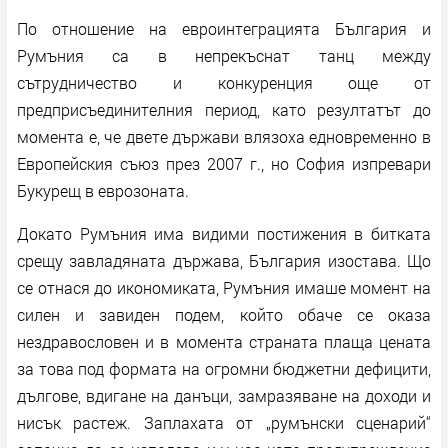
По отношение на евроинтеграцията България и
Румъния са в непрекъснат танц между
сътрудничество и конкуренция още от
предприсъединителния период, като резултатът до
момента е, че двете държави влязоха едновременно в
Европейския съюз през 2007 г., но София изпревари
Букурещ в еврозоната.
Докато Румъния има видими постижения в битката
срещу завладяната държава, България изостава. Що
се отнася до икономиката, Румъния имаше момент на
силен и завиден подем, който обаче се оказа
нездравословен и в момента страната плаща цената
за това под формата на огромни бюджетни дефицити,
дългове, вдигане на данъци, замразяване на доходи и
нисък растеж. Заплахата от „румънски сценарий“