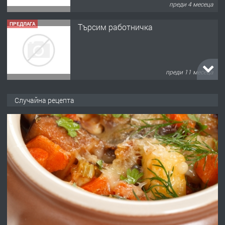
преди 11 месеца
ПРЕДЛАГА
Продава употребявани чисти и
запазени матраци за спални.
преди 1 година
ПРЕДЛАГА
Работа за общи работници
Случайна рецепта
преди 1 година
ПРЕДЛАГА
Първи поход "По стъпките на Ангел
Войвода"
преди 1 година