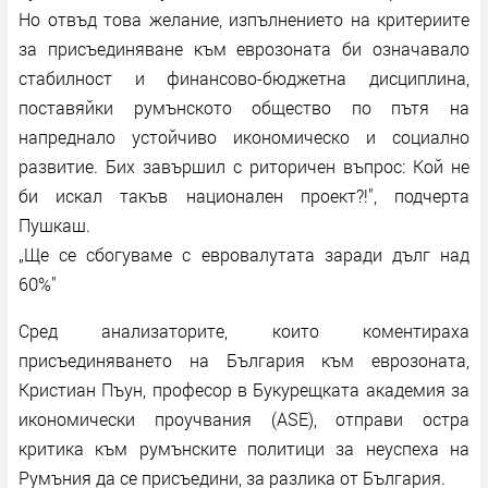
Но отвъд това желание, изпълнението на критериите
за присъединяване към еврозоната би означавало
стабилност и финансово-бюджетна дисциплина,
поставяйки румънското общество по пътя на
напреднало устойчиво икономическо и социално
развитие. Бих завършил с риторичен въпрос: Кой не
би искал такъв национален проект?!", подчерта
Пушкаш.
„Ще се сбогуваме с евровалутата заради дълг над
60%"
Сред анализаторите, които коментираха
присъединяването на България към еврозоната,
Кристиан Пъун, професор в Букурещката академия за
икономически проучвания (ASE), отправи остра
критика към румънските политици за неуспеха на
Румъния да се присъедини, за разлика от България.