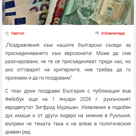
Светът
0 Коментара
„Поздравления към нашите български съседи за
присъединяването към еврозоната! Може да сме
разочаровани, че те се присъединяват преди нас, но
ако отговарят на критериите, ние трябва да го
признаем и да ги поздравим“.
С тези думи поздрави България с публикация във
Фейсбук още на 1 януари 2026 г. румънският
евродепутат Зигфрид Мурешан. Изявления в подобен
дух имаше и от други лидери на мнение в Румъния,
въпреки че темата така и не влезе в политическия
дневен ред.