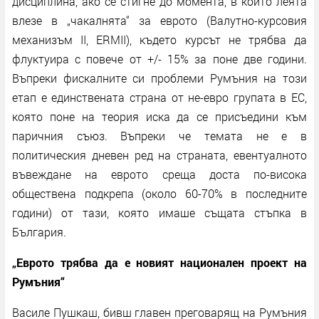
дисциплина, ако се стигне до момента, в който леята
влезе в „чакалнята“ за еврото (Валутно-курсовия
механизъм II, ERMII), където курсът не трябва да
флуктуира с повече от +/- 15% за поне две години.
Въпреки фискалните си проблеми Румъния на този
етап е единствената страна от не-евро групата в ЕС,
която поне на теория иска да се присъедини към
паричния съюз. Въпреки че темата не е в
политическия дневен ред на страната, евентуалното
въвеждане на еврото среща доста по-висока
обществена подкрепа (около 60-70% в последните
години) от тази, която имаше същата стъпка в
България.
„Еврото трябва да е новият национален проект на
Румъния“
Василе Пушкаш, бивш главен преговарящ на Румъния