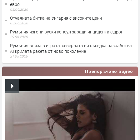
евро
03.06.2026
Отчаяната битка на Унгария с високите цени
03.06.2026
Румъния изгони руски консул заради инцидента с дрон
29.05.2026
Румъния влиза в играта: северната ни съседка разработва
AI крилата ракета от ново поколение
21.05.2026
Препоръчано видео