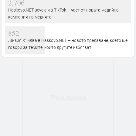
2,706
Haskovo.NET вече е и в TikTok – част от новата медийна
кампания на медията
852
„Визия Х“ идва в Haskovo.NET – новото предаване, което ще
говори за темите, които другите избягват