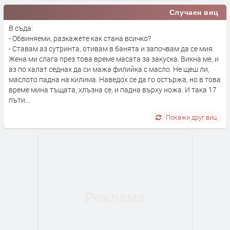
Случаен виц
В съда:
- Обвиняеми, разкажете как стана всичко?
- Ставам аз сутринта, отивам в банята и започвам да се мия.
Жена ми слага през това време масата за закуска. Викна ме, и
аз по халат седнах да си мажа филийка с масло. Не щеш ли,
маслото падна на килима. Наведох се да го остържа, но в това
време мина тъщата, хлъзна се, и падна върху ножа. И така 17
пъти...
Покажи друг виц