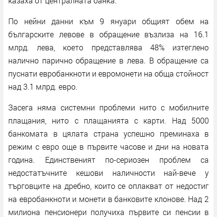
казаха от централната банка.
По нейни данни към 9 януари общият обем на
българските левове в обращение възлиза на 16.1
млрд. лева, което представлява 48% изтеглено
налично парично обращение в лева. В обращение са
пуснати евробанкноти и евромонети на обща стойност
над 3.1 млрд. евро.
Засега няма системни проблеми нито с мобилните
плащания, нито с плащанията с карти. Над 5000
банкомата в цялата страна успешно преминаха в
режим с евро още в първите часове и дни на новата
година. Единственият по-сериозен проблем са
недостатъчните кешови наличности най-вече у
търговците на дребно, които се оплакват от недостиг
на евробанкноти и монети в банковите клонове. Над 2
милиона пенсионери получиха първите си пенсии в