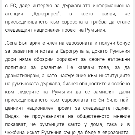
с ЕС, даде интервю за държавната информационна
агенция „Аджерпрес“, в което заяви, че
присъединяването към еврозоната трябва да стане
следващият национален проект на Румъния.
„Сега България е член на еврозоната и получи бонус
за развитие и котва в Еврогрупата, докато Румъния
дори няма обозрим хоризонт за своите вътрешни
политики за развитие. Не казвам това, за да
драматизирам, а като насърчение към институциите
на румънската държава, бизнес общностите и особено
към лидерите на Румъния да се замислят дали
присъединяването към еврозоната не би било най-
ценният национален проект за следващите години.
Видях, че проучванията на общественото мнение
показват, че румънците както у дома, така и в
чужбина искат Румъния също да бъде в еврозоната.