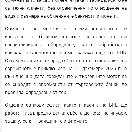
са техни клиенти, без ограничения по отношение на
вида и размера на обменяните банкноти и монети.
Обмяната на монети в големи количества се
извършва в банкови клонове, разполагащи със
специализирано оборудване, като обработката
изисква технологично време, казаха още от БНБ.
Оттам уточниха, че продажбата на стартови пакети с
евромонети е приключила на 30 декември 2025 г., а
към днешна дата гражданите и търговците могат да
се снабдят с евромонети от търговските банки по
правила, определени от тях.
Отделни банкови офиси, както и касите на БНБ ще
работят извънредно всяка събота до края на януари,
за да улеснят гражданите и фирмите.