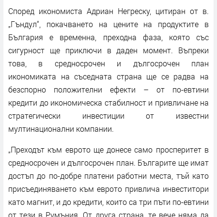
Според икономиста Адриан Негреску, цитиран от в.
„Гъндул“, покачването на цените на продуктите в
България е временна, преходна фаза, която със
сигурност ще приключи в даден момент. Въпреки
това, в средносрочен и дългосрочен план
икономиката на съседната страна ще се радва на
безспорно положителни ефекти – от по-евтини
кредити до икономическа стабилност и привличане на
стратегически инвестиции от известни
мултинационални компании.
„Преходът към еврото ще донесе само просперитет в
средносрочен и дългосрочен план. Българите ще имат
достъп до по-добре платени работни места, тъй като
присъединяването към еврото привлича инвеститори
като магнит, и до кредити, които са три пъти по-евтини
от тези в Румъния. От друга страна, те вече няма да