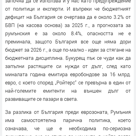
започна да се използва и у нас като предупреждение
от политици и експерти. И въпреки че бюджетният
дефицит на България се очертава да е около 3.2% от
БВП (на касова основа) за 2025 г., а прогнозата за
румънския е за около 8.4%, опасността не е
преминала, защото България все още няма дори
бюджет за 2026 г., а още по-малко - идеи за стягане на
бюджетната дисциплина. Букурещ пък се чуди как да
запълни растящите си нужди от дълг, след като
миналата година емитира евробондове за 16 млрд.
евро, с което според „Ройтерс“ се превърна в един от
най-големите емитенти на външен дълг от
развиващите се пазари в света.
За разлика от България преди еврозоната, Румъния
има самостоятелна парична политика, което
означава, че ще е необходима по-сериозна