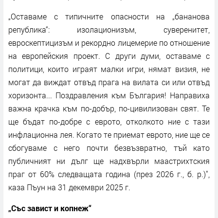
„Оставаме с типичните опасности на „бананова
република“: изолационизъм, суверенитет,
евроскептицизъм и рекордно лицемерие по отношение
на европейския проект. С други думи, оставаме с
политици, които играят малки игри, нямат визия, не
могат да виждат отвъд прага на вилата си или отвъд
хоризонта... Поздравления към България! Направиха
важна крачка към по-добър, по-цивилизован свят. Те
ще бъдат по-добре с еврото, отколкото ние с тази
инфлационна лея. Когато те приемат еврото, ние ще се
сбогуваме с него почти безвъзвратно, тъй като
публичният ни дълг ще надхвърли маастрихтския
праг от 60% следващата година (през 2026 г., б. р.)",
каза Пъун на 31 декември 2025 г.
„Със завист и копнеж“