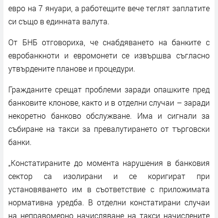
евро на 7 януари, а работещите вече теглят заплатите
си също в единната валута.
От БНБ отговориха, че снабдяването на банките с
евробанкноти и евромонети се извършва съгласно
утвърдените планове и процедури.
Гражданите срещат проблеми заради опашките пред
банковите клонове, както и в отделни случаи – заради
некоретно банково обслужване. Има и сигнали за
събиране на такси за превалутирането от търговски
банки.
„Констатираните до момента нарушения в банковия
сектор са изолирани и се коригират при
установяването им в съответствие с приложимата
нормативна уредба. В отделни констатирани случаи
на неправомерно начисляване на такси начислените