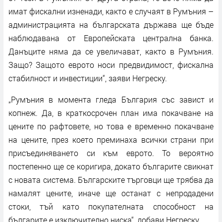
имат фискални изненади, както е случаят в Румъния –
администрацията на българската държава ще бъде
наблюдавана от Европейската централна банка.
Данъците няма да се увеличават, както в Румъния.
Защо? Защото еврото носи предвидимост, фискална
стабилност и инвестиции“, заяви Негреску.
„Румъния в момента гледа България със завист и
копнеж. Да, в краткосрочен план има покачване на
цените по рафтовете, но това е временно покачване
на цените, през което преминаха всички страни при
присъединяването си към еврото. То вероятно
постепенно ще се коригира, докато българите свикнат
с новата система. Българските търговци ще трябва да
намалят цените, иначе ще останат с непродадени
стоки, тъй като покупателната способност на
българите е изключително ниска“, добави Негреску.