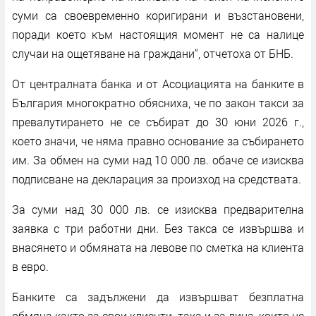
суми са своевременно коригирани и възстановени,
поради което към настоящия момент не са налице
случаи на ощетяване на граждани“, отчетоха от БНБ.
От централната банка и от Асоциацията на банките в
България многократно обясниха, че по закон такси за
превалутирането не се събират до 30 юни 2026 г.,
което значи, че няма правно основание за събирането
им. За обмен на суми над 10 000 лв. обаче се изисква
подписване на декларация за произход на средствата.
За суми над 30 000 лв. се изисква предварителна
заявка с три работни дни. Без такса се извършва и
внасянето и обмяната на левове по сметка на клиента
в евро.
Банките са задължени да извършват безплатна
обмяна както за свои клиенти, така и за лица, които не