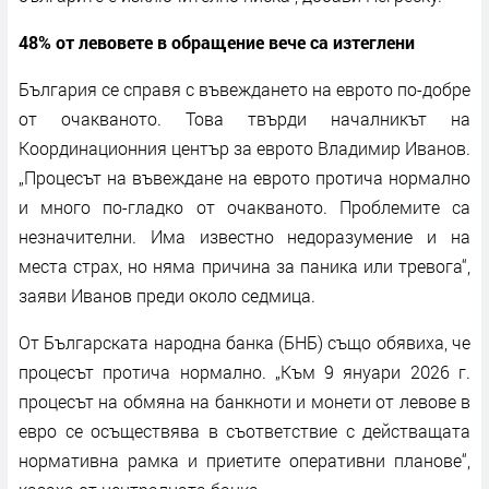
48% от левовете в обращение вече са изтеглени
България се справя с въвеждането на еврото по-добре
от очакваното. Това твърди началникът на
Координационния център за еврото Владимир Иванов.
„Процесът на въвеждане на еврото протича нормално
и много по-гладко от очакваното. Проблемите са
незначителни. Има известно недоразумение и на
места страх, но няма причина за паника или тревога“,
заяви Иванов преди около седмица.
От Българската народна банка (БНБ) също обявиха, че
процесът протича нормално. „Към 9 януари 2026 г.
процесът на обмяна на банкноти и монети от левове в
евро се осъществява в съответствие с действащата
нормативна рамка и приетите оперативни планове“,