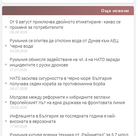
Още новини
От 9 август приключва двойното етикетиране - какво се
променя за потребителите
06.08.2026
Румъния се опитва да отклони вода от Дунав към АЕЦ
'Черна вода'
03.08.2026
Румъния обмисля задействане на чл. 4 на НАТО заради
инцидентите с руски дронове
27.07.2026
НАТО засилва сигурността в Черно море: България
получава седем кораба за противоминна борба
08.07.2026
Молдова между реформите и хибридните заплахи:
Европейският път на една държава на фронтовата линия
19.06.2026
Инфлацията в България за последната година е най-
високата в еврозоната
17.06.2026
Румъния купува военна техника от „Райнметал“ за 5,7 млрд.