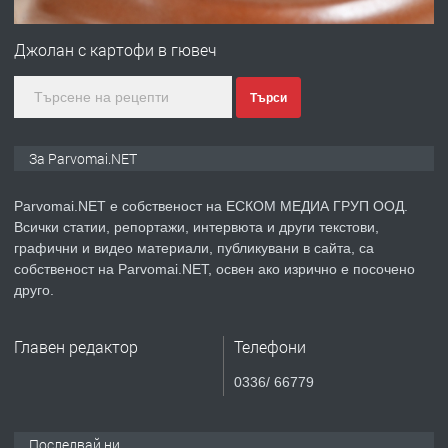
ПРЕДЛАГА
Монтажник на малки детайли за
медицинската индустрия
Джолан с картофи в гювеч
Търси
преди 1 година
ПРЕДЛАГА
Уроци по Математика
За Parvomai.NET
Parvomai.NET е собственост на ЕСКОМ МЕДИА ГРУП ООД.
Всички статии, репортажи, интервюта и други текстови,
преди 1 година
графични и видео материали, публикувани в сайта, са
собственост на Parvomai.NET, освен ако изрично е посочено
ПРЕДЛАГА
Продавам апартамент - гр.
друго.
Първомай
Главен редактор
Телефони
преди 1 година
0336/ 66779
ТЪРСИ
Търсим работник
Последвай ни