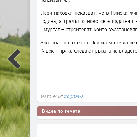
„Тези находки показват, че в Плиска ж
година, а градът отново се е издигнал 
Омуртаг – строителят, който възстановяв
Златният пръстен от Плиска може да се
IX век – пряка следа от ръката на владет
Източник:
frognews
Видеа по темата