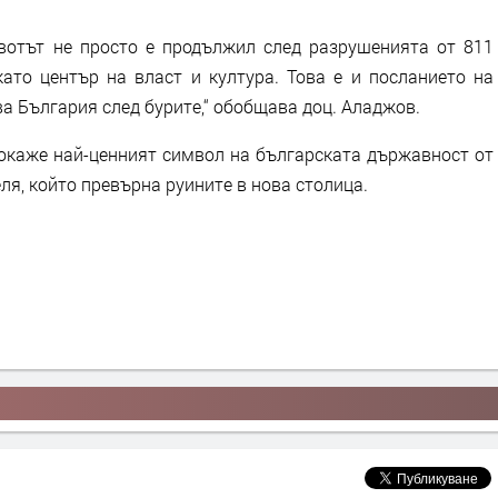
ивотът не просто е продължил след разрушенията от 811
като център на власт и култура. Това е и посланието на
а България след бурите,“ обобщава доц. Аладжов.
 окаже най-ценният символ на българската държавност от
еля, който превърна руините в нова столица.