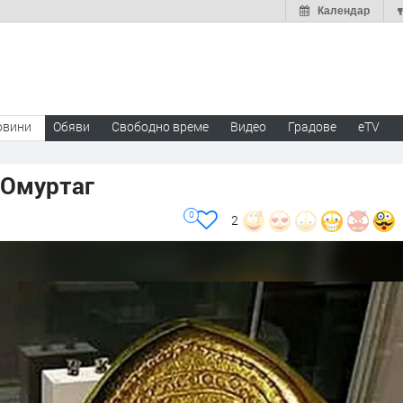
Календар
овини
Обяви
Свободно време
Видео
Градове
eTV
 Омуртаг
0
2