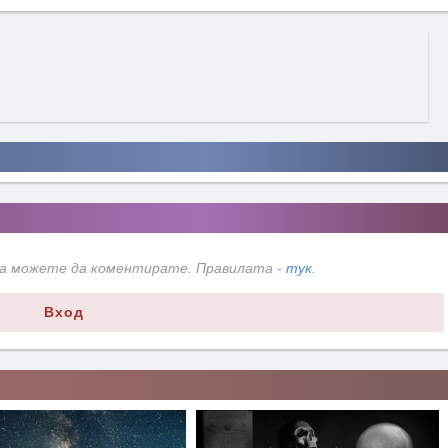
да можете да коментирате. Правилата -
тук
.
Вход