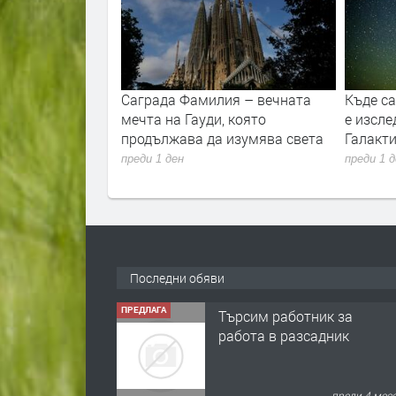
вността и
Саграда Фамилия – вечната
Къде с
то
мечта на Гауди, която
е изсле
продължава да изумява света
Галакти
преди 1 ден
преди 1 
Последни обяви
ПРЕДЛАГА
Търсим работник за
работа в разсадник
преди 4 мес