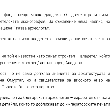
в фас, носещо малка диадема. От двете страни висят
етелската иконография. За съжаление няма надпис, но
ецизни,“ казва археологът.
лежал на висш владетел, а всички данни сочат, че това
, че той е известен като ханът строител – владетел, който
репления и мостове,“ допълва доц. Аладжов.
ост. То не само допълва знанията за архитектурата и
на Омуртаг, но и свидетелства за високото ниво на
в Първото българско царство.
уникален за българската археология – изработен от чисто
и детайли, които го доближават до императорските печати