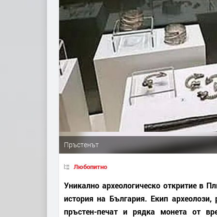
Пръстенът
Любопитно
Уникално археологическо откритие в Пл
история на България. Екип археолози,
пръстен-печат и рядка монета от вр