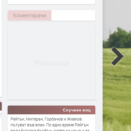
Коментирани
Случаен виц
Рейгън, Митеран, Горбачов и Живков
пътуват във влак. По едно време Рейгън
вади бутилка бърбън, сипва си чаша и за