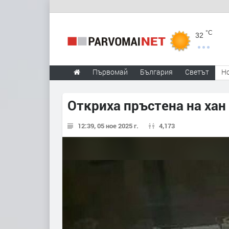
°C
32
Първомай
България
Светът
Н
Откриха пръстена на хан
12:39, 05 ное 2025 г.
4,173