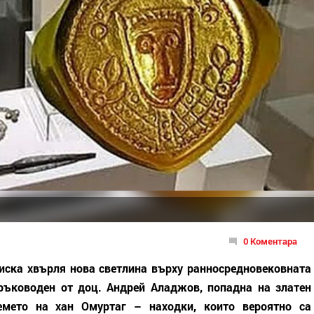
0 Коментара
иска хвърля нова светлина върху ранносредновековната
 ръководен от доц. Андрей Аладжов, попадна на златен
емето на хан Омуртаг – находки, които вероятно са