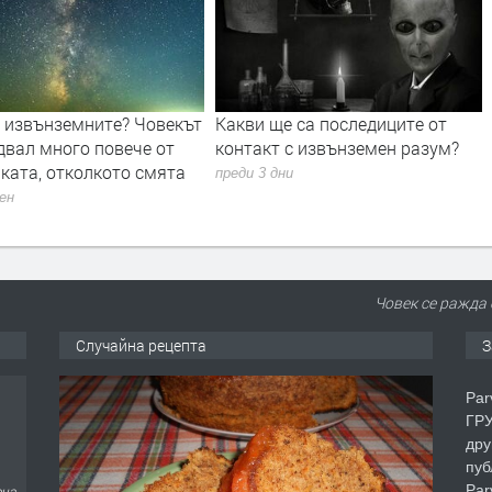
а извънземните? Човекът
Какви ще са последиците от
двал много повече от
контакт с извънземен разум?
ката, отколкото смята
преди 3 дни
ден
Човек се ражда 
Случайна рецепта
З
Par
ГРУ
дру
пуб
Par
еца