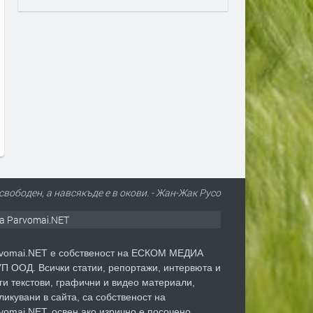
Единственото пълно слънчево
Защо комарите хапят едн
затъмнение за 2026 г. ще мине
повече от други? Отговор
и през Европа и малко в
в „сладката кръв“
България
преди 6 дни
преди 6 дни
свободен, а навсякъде е в окови. - Жан-Жак Русо
а Parvomai.NET
vomai.NET е собственост на ЕСКОМ МЕДИА
П ООД. Всички статии, репортажи, интервюта и
ги текстови, графични и видео материали,
ликувани в сайта, са собственост на
vomai.NET, освен ако изрично е посочено