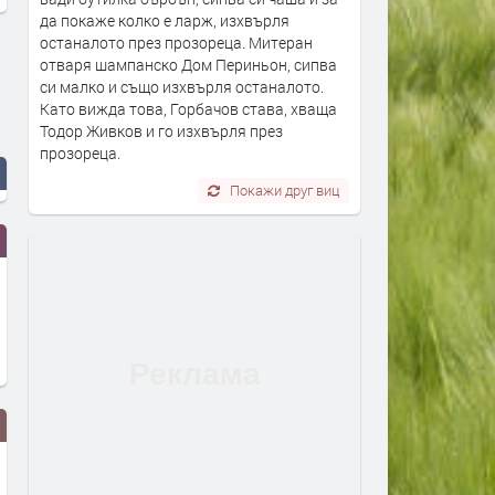
да покаже колко е ларж, изхвърля
останалото през прозореца. Митеран
отваря шампанско Дом Периньон, сипва
си малко и също изхвърля останалото.
Като вижда това, Горбачов става, хваща
Тодор Живков и го изхвърля през
прозореца.
Покажи друг виц