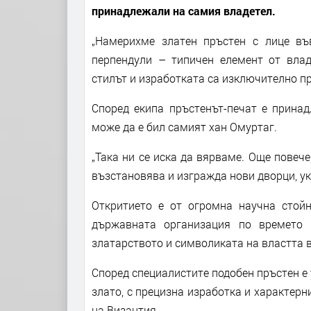
принадлежали на самия владетел.
„Намерихме златен пръстен с лице въ
перпендули – типичен елемент от влад
стилът и изработката са изключително пр
Според екипа пръстенът-печат е принад
може да е бил самият хан Омуртаг.
„Така ни се иска да вярваме. Още повече
възстановява и изгражда нови дворци, ук
Откритието е от огромна научна стойн
държавната организация по времето 
златарството и символиката на властта 
Според специалистите подобен пръстен е 
злато, с прецизна изработка и характерн
на Византия.