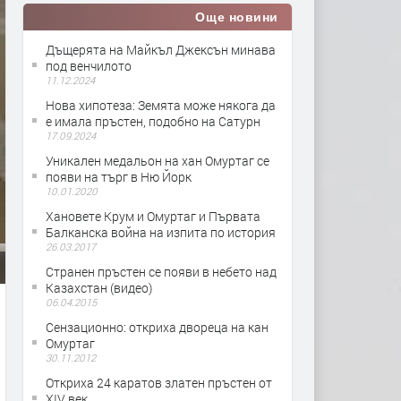
Още новини
Дъщерята на Майкъл Джексън минава
под венчилото
11.12.2024
Нова хипотеза: Земята може някога да
е имала пръстен, подобно на Сатурн
17.09.2024
Уникален медальон на хан Омуртаг се
появи на търг в Ню Йорк
10.01.2020
Хановете Крум и Омуртаг и Първата
Балканска война на изпита по история
26.03.2017
Странен пръстен се появи в небето над
Казахстан (видео)
06.04.2015
Сензационно: откриха двореца на кан
Омуртаг
30.11.2012
Откриха 24 каратов златен пръстен от
XIV век