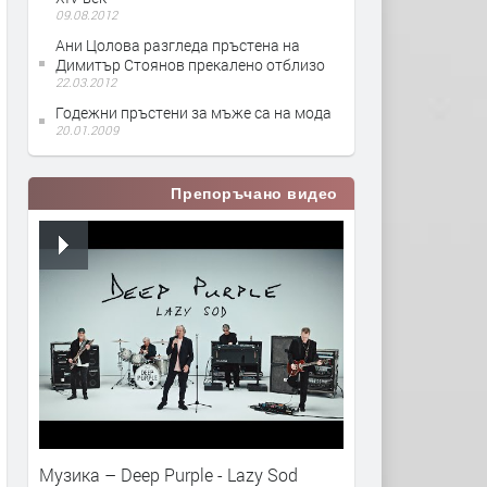
09.08.2012
Ани Цолова разгледа пръстена на
Димитър Стоянов прекалено отблизо
22.03.2012
Годежни пръстени за мъже са на мода
20.01.2009
Препоръчано видео
Музика – Deep Purple - Lazy Sod