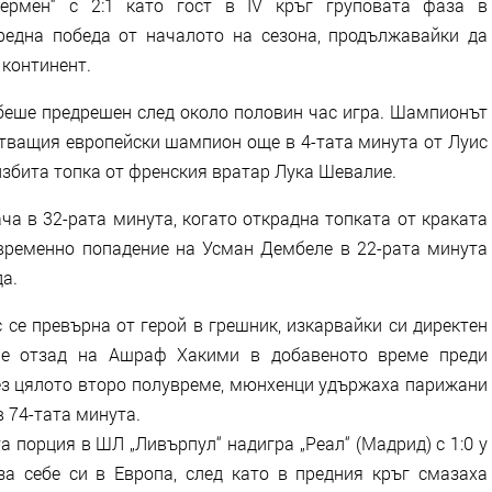
ермен“ с 2:1 като гост в IV кръг груповата фаза в
една победа от началото на сезона, продължавайки да
континент.
 беше предрешен след около половин час игра. Шампионът
стващия европейски шампион още в 4-тата минута от Луис
избита топка от френския вратар Лука Шевалие.
ча в 32-рата минута, когато открадна топката от краката
ременно попадение на Усман Дембеле в 22-рата минута
а.
 се превърна от герой в грешник, изкарвайки си директен
ане отзад на Ашраф Хакими в добавеното време преди
рез цялото второ полувреме, мюнхенци удържаха парижани
в 74-тата минута.
 порция в ШЛ „Ливърпул“ надигра „Реал“ (Мадрид) с 1:0 у
а себе си в Европа, след като в предния кръг смазаха