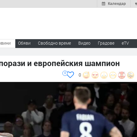
Календар
овини
Обяви
Свободно време
Видео
Градове
eTV
 порази и европейския шампион
0
0