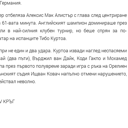
 Германия.
чер отбеляза Алексис Мак Алистър с глава след центриране
в 61-вата минута. Английският шампион доминираше през
ли в най-силния клубен турнир, но беше спрян за по-
тар на испанците Тибо Куртоа.
ри не един и два удара. Куртоа извади наглед неспасяеми
ай (два пъти), Върджил ван Дайк, Коди Гакпо и Мохамед
зпа през първото полувреме заради игра с ръка на Орелиен
мънският съдия Ищван Ковач напълно отмени нарушението,
ействал неволно.
V КРЪГ