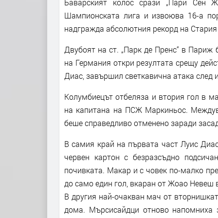
Баварският колос срази „Пари Сен Ж
Шампионската лига и извоюва 16-а пор
надгражда абсолютния рекорд на Стария 
Двубоят на ст. „Парк де Пренс“ в Париж
на Германия откри резултата срещу дей
Диас, завършил светкавична атака след 
Колумбиецът отбеляза и втория гол в ма
на капитана на ПСЖ Маркиньос. Междув
беше справедливо отменено заради засад
В самия край на първата част Луис Диас
червен картон с безразсъдно подсич
почивката. Макар и с човек по-малко п
до само един гол, вкаран от Жоао Невеш 
В другия най-очакван мач от вторнишката
дома. Мърсисайдци отново напомниха з