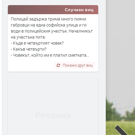
Случаен виц
Полицай задържа трима много пияни
габровци на една софийска улица и ги
води в полицейския участък. Началникът
на участъка пита:
- Къде е четвъртият човек?
- Какъв четвърти?
- Човекът, който им е платил сметката…
Покажи друг виц