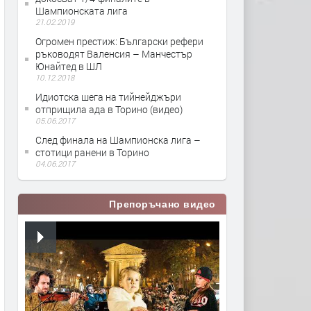
Шампионската лига
21.02.2019
Огромен престиж: Български рефери
ръководят Валенсия – Манчестър
Юнайтед в ШЛ
10.12.2018
Идиотска шега на тийнейджъри
отприщила ада в Торино (видео)
05.06.2017
След финала на Шампионска лига –
стотици ранени в Торино
04.06.2017
Препоръчано видео