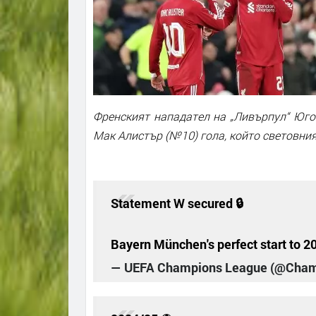
Френският нападател на „Ливърпул“ Юго
Мак Алистър (№10) гола, който световния
Statement W secured 🔒
Bayern München's perfect start to 2
— UEFA Champions League (@Cha