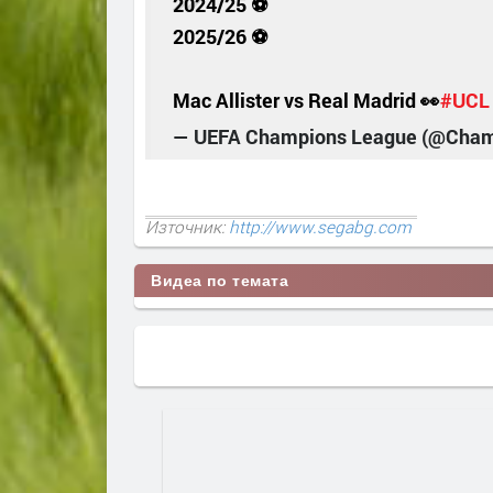
2024/25 ⚽
2025/26 ⚽
Mac Allister vs Real Madrid 👀
#UCL
— UEFA Champions League (@Cha
Източник:
http://www.segabg.com
Видеа по темата