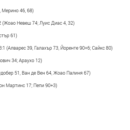
, Мерино 46, 68)
2 (Жоао Невеш 74; Луис Диас 4, 32)
стър 61)
:1 (Алварес 39, Галахър 73, Йоренте 90+6; Сайкс 80)
хович 34; Араухо 12)
Одобер 51, Ван де Вен 64, Жоао Палиня 67)
он Мартинс 17; Пепи 90+3)