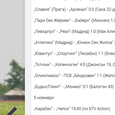
„Славия“ (Прага) - „Арсенал“ 0:3 (Сака 32-д
„Пари Сен Жермен“ - „Байерн“ (Мюнхен) 1:
„Ливърпул“ - „Реал“ (Мадрид) 1:0 (Мак Али
„Атлетико“ (Мадрид) - „Юнион Сен Жилоа“ 3
„Ювентус“ - „Спортинг“ (Лисабон) 1:1 (Вла
„Тотнъм“ - „Копенхаген“ 4:0 (Джонсън 19, 
„Олимпиакос“ - ПСВ „Айндховен“ 1:1 (Желс
„Будьо/Глимт“ - „Монако“ 0:1 (Балогън 43)
5 ноември
„Карабах“ - „Челси“ 19:45 (по bTV Action)