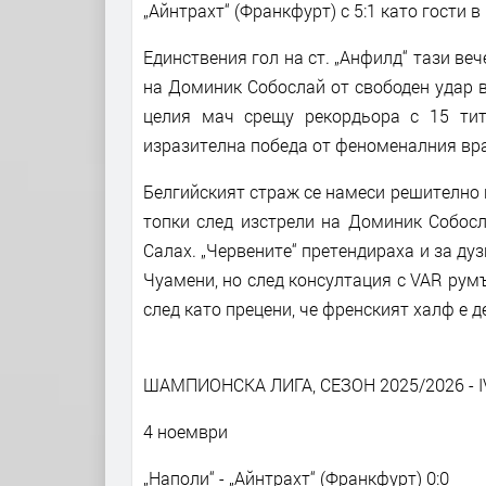
„Айнтрахт“ (Франкфурт) с 5:1 като гости в
Единствения гол на ст. „Анфилд“ тази ве
на Доминик Собослай от свободен удар 
целия мач срещу рекордьора с 15 тит
изразителна победа от феноменалния вра
Белгийският страж се намеси решително п
топки след изстрели на Доминик Собосл
Салах. „Червените“ претендираха и за ду
Чуамени, но след консултация с VAR ру
след като прецени, че френският халф е д
ШАМПИОНСКА ЛИГА, СЕЗОН 2025/2026 - I
4 ноември
„Наполи“ - „Айнтрахт“ (Франкфурт) 0:0