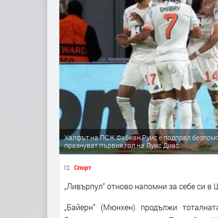
Халфът на ПСЖ Фабиан Руис е подпрял безпомощ
празнуват първия гол на Луис Диас.
Спорт
„Ливърпул“ отново напомни за себе си в 
„Байерн“ (Мюнхен) продължи тотална