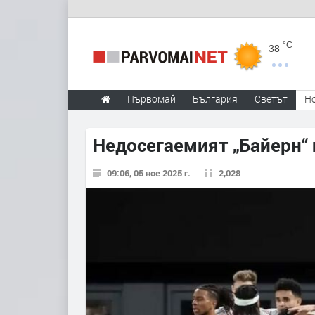
°C
38
Първомай
България
Светът
Н
Недосегаемият „Байерн“
09:06, 05 ное 2025 г.
2,028