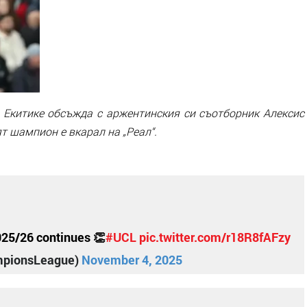
 Екитике обсъжда с аржентинския си съотборник Алексис
т шампион е вкарал на „Реал“.
025/26 continues 👏
#UCL
pic.twitter.com/r18R8fAFzy
mpionsLeague)
November 4, 2025