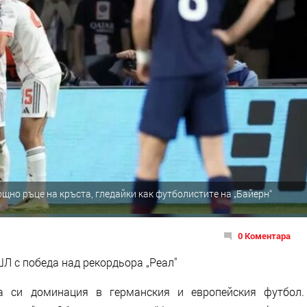
но ръце на кръста, гледайки как футболистите на „Байерн“
0 Коментара
ШЛ с победа над рекордьора „Реал"
та си доминация в германския и европейския футбол.