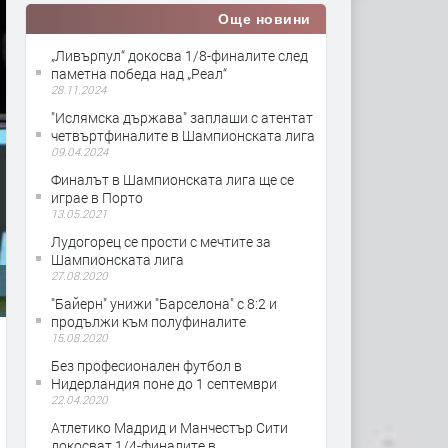
Още новини
„Ливърпул“ докосва 1/8-финалите след
паметна победа над „Реал“
28.11.2024
"Ислямска държава" заплаши с атентат
четвъртфиналите в Шампионската лига
09.04.2024
Финалът в Шампионската лига ще се
играе в Порто
13.05.2021
Лудогорец се прости с мечтите за
Шампионската лига
27.08.2020
"Байерн" унижи "Барселона" с 8:2 и
продължи към полуфиналите
15.08.2020
Без професионален футбол в
Нидерландия поне до 1 септември
22.04.2020
Атлетико Мадрид и Манчестър Сити
докосват 1/4-финалите в