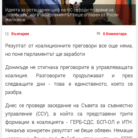
Идеята за ротационен шеф на НС се роди по време на
„сглобката“, когато парламентът беше оглавен от Росен
Желязков.
България
0 Коментара
Резултат от коалиционните преговори все още няма,
но поне парламентът ще заработи
Доникъде не стигнаха преговорите в управляващата
коалиция. Разговорите продължават и през
следващите дни - това е единственото, което се
разбра.
Днес се проведе заседание на Съвета за съвместно
управление (ССУ), в който са представени трите
формации в коалицията - ГЕРБ-СДС, БСП-ОЛ и ИТН.
Никакъв конкретен резултат не беше обявен. Нямаше