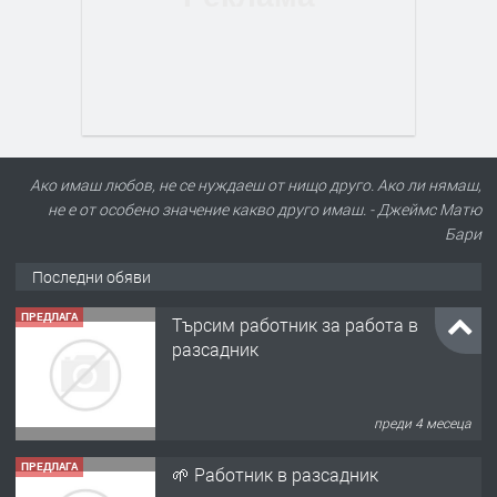
Ако имаш любов, не се нуждаеш от нищо друго. Ако ли нямаш,
не е от особено значение какво друго имаш. - Джеймс Матю
Бари
Последни обяви
ПРЕДЛАГА
Търсим работник за работа в
разсадник
преди 4 месеца
ПРЕДЛАГА
🌱 Работник в разсадник