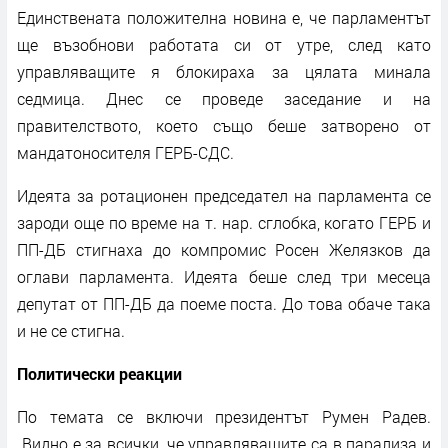
Единствената положителна новина е, че парламентът
ще възобнови работата си от утре, след като
управляващите я блокираха за цялата минала
седмица. Днес се проведе заседание и на
правителството, което също беше затворено от
мандатоносителя ГЕРБ-СДС.
Идеята за ротационен председател на парламента се
зароди още по време на т. нар. сглобка, когато ГЕРБ и
ПП-ДБ стигнаха до компромис Росен Желязков да
оглави парламента. Идеята беше след три месеца
депутат от ПП-ДБ да поеме поста. До това обаче така
и не се стигна.
Политически реакции
По темата се включи президентът Румен Радев.
„Видно е за всички, че управляващите са в парализа и