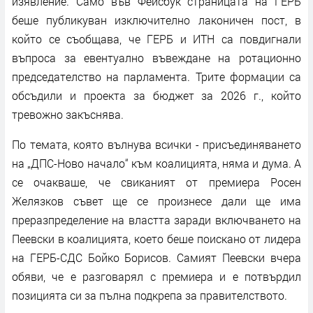
изявление. Само във Фейсбук страницата на ГЕРБ
беше публикуван изключително лаконичен пост, в
който се съобщава, че ГЕРБ и ИТН са повдигнали
въпроса за евентуално въвеждане на ротационно
председателство на парламента. Трите формации са
обсъдили и проекта за бюджет за 2026 г., който
тревожно закъснява.
По темата, която вълнува всички - присъединяването
на „ДПС-Ново начало“ към коалицията, няма и дума. А
се очакваше, че свиканият от премиера Росен
Желязков съвет ще се произнесе дали ще има
преразпределение на властта заради включването на
Пеевски в коалицията, което беше поискано от лидера
на ГЕРБ-СДС Бойко Борисов. Самият Пеевски вчера
обяви, че е разговарял с премиера и е потвърдил
позицията си за пълна подкрепа за правителството.