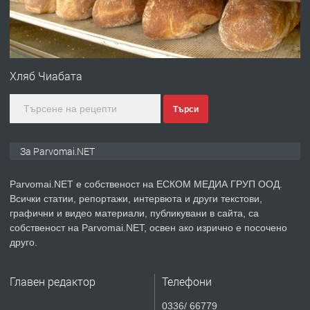
преди 1 година
ПРЕДЛАГА
Първи поход "По стъпките на Ангел
Войвода"
Хляб Чиабата
преди 1 година
Търси
ПРЕДЛАГА
Монтажник на малки детайли за
медицинската индустрия
За Parvomai.NET
Parvomai.NET е собственост на ЕСКОМ МЕДИА ГРУП ООД.
преди 1 година
Всички статии, репортажи, интервюта и други текстови,
графични и видео материали, публикувани в сайта, са
ПРЕДЛАГА
Уроци по Математика
собственост на Parvomai.NET, освен ако изрично е посочено
друго.
Главен редактор
Телефони
преди 1 година
0336/ 66779