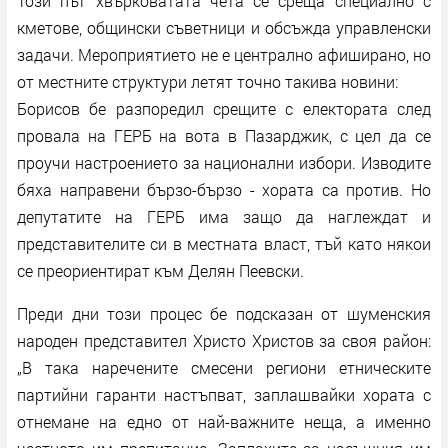
Този път хвърковатата чета се среща специално с
кметове, общински съветници и обсъжда управленски
задачи. Мероприятието не е централно афиширано, но
от местните структури летят точно такива новини:
Борисов бе разпоредил срещите с електората след
провала на ГЕРБ на вота в Пазарджик, с цел да се
проучи настроението за национални избори. Изводите
бяха направени бързо-бързо - хората са против. Но
депутатите на ГЕРБ има защо да наглеждат и
представителите си в местната власт, тъй като някои
се преориентират към Делян Пеевски.
Преди дни този процес бе подсказан от шуменския
народен представител Христо Христов за своя район:
„В така наречените смесени региони етническите
партийни гаранти настъпват, заплашвайки хората с
отнемане на едно от най-важните неща, а именно