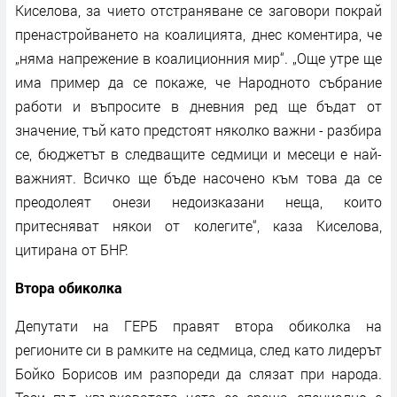
Киселова, за чието отстраняване се заговори покрай
пренастройването на коалицията, днес коментира, че
„няма напрежение в коалиционния мир“. „Още утре ще
има пример да се покаже, че Народното събрание
работи и въпросите в дневния ред ще бъдат от
значение, тъй като предстоят няколко важни - разбира
се, бюджетът в следващите седмици и месеци е най-
важният. Всичко ще бъде насочено към това да се
преодолеят онези недоизказани неща, които
притесняват някои от колегите“, каза Киселова,
цитирана от БНР.
Втора обиколка
Депутати на ГЕРБ правят втора обиколка на
регионите си в рамките на седмица, след като лидерът
Бойко Борисов им разпореди да слязат при народа.