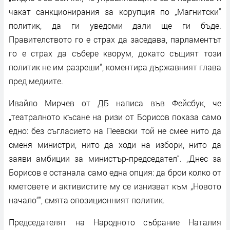
чакат санкционирания за корупция по „Магнитски“
политик, да ги уведоми дали ще ги бъде.
Правителството го е страх да заседава, парламентът
го е страх да събере кворум, докато същият този
политик не им разреши“, коментира държавният глава
пред медиите.
Ивайло Мирчев от ДБ написа във Фейсбук, че
„театралното късане на ризи от Борисов показа само
едно: без съгласието на Пеевски той не смее нито да
сменя министри, нито да ходи на избори, нито да
заяви амбиции за министър-председател“. „Днес за
Борисов е останала само една опция: да брои колко от
кметовете и активистите му се изнизват към „Новото
начало“", смята опозиционният политик.
Председателят на Народното събрание Наталия