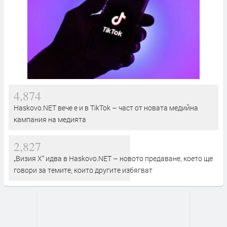
4,874
Haskovo.NET вече е и в TikTok – част от новата медийна
кампания на медията
2,827
„Визия Х“ идва в Haskovo.NET – новото предаване, което ще
говори за темите, които другите избягват