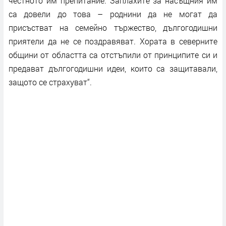
честното им препитание. Заплахите за насъщния им
са довели до това – роднини да не могат да
присъстват на семейно тържество, дългогодишни
приятели да не се поздравяват. Хората в северните
общини от областта са отстъпили от принципите си и
предават дългогодишни идеи, които са защитавали,
защото се страхуват“.