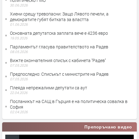
политическо ГМО
30.06.2026
Хиени срещу тревопасни: Защо Лявото печели, а
демократите губят битката за властта
01.06.2026
Основната депутатска заплата вече е 4236 евро
19.05.2026
Парламентът гласува правителството на Радев
08.05.2026
Вижте окончателния списък с кабинета ''Радев''
07.05.2026
Предпоследно: Списъкът с министрите на Радев
07.05.2026
Плеяда непрежалими депутати са аут
22.04.2026
Посланикът на САЩ в Гърция е на политическа совалка в
София
02.04.2026
Препоръчано видео