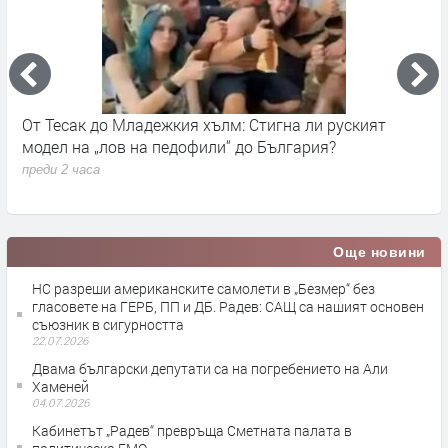
адежкия хълм: Стигна ли руският
От запад идват обл
на педофили“ до България?
преди 13 часа
Още новини
НС разреши американските самолети в „Безмер“ без
гласовете на ГЕРБ, ПП и ДБ. Радев: САЩ са нашият основен
съюзник в сигурността
22.07.2026
Двама български депутати са на погребението на Али
Хаменей
04.07.2026
Кабинетът „Радев“ превръща Сметната палата в