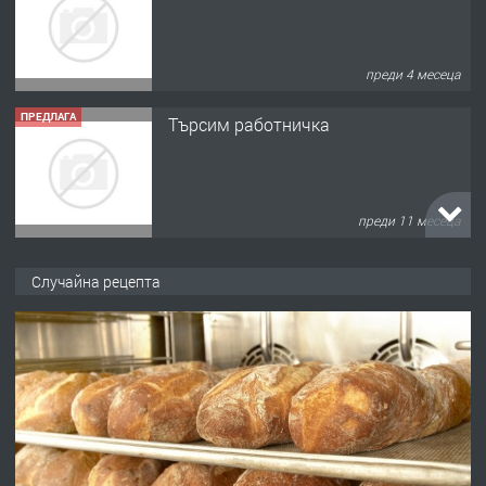
преди 4 месеца
ПРЕДЛАГА
Търсим работничка
преди 11 месеца
ПРЕДЛАГА
Продава употребявани чисти и
запазени матраци за спални.
Случайна рецепта
преди 1 година
ПРЕДЛАГА
Работа за общи работници