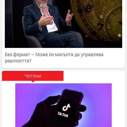
Без формат – Може ли мисълта да управлява
реалността?
Четени