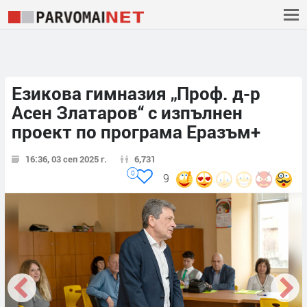
Езикова гимназия „Проф. д-р
Асен Златаров“ с изпълнен
проект по програма Еразъм+
16:36, 03 сеп 2025 г.
6,731
0
9