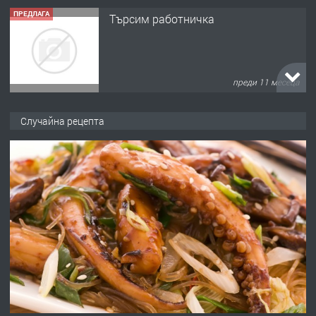
преди 11 месеца
ПРЕДЛАГА
Продава употребявани чисти и
запазени матраци за спални.
Случайна рецепта
преди 1 година
ПРЕДЛАГА
Работа за общи работници
преди 1 година
ПРЕДЛАГА
Първи поход "По стъпките на Ангел
Войвода"