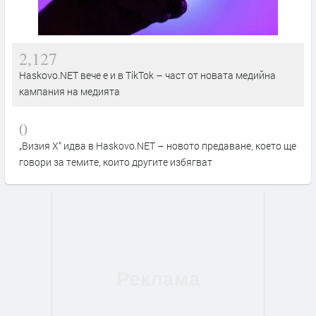
2,127
Haskovo.NET вече е и в TikTok – част от новата медийна
кампания на медията
0
„Визия Х“ идва в Haskovo.NET – новото предаване, което ще
говори за темите, които другите избягват