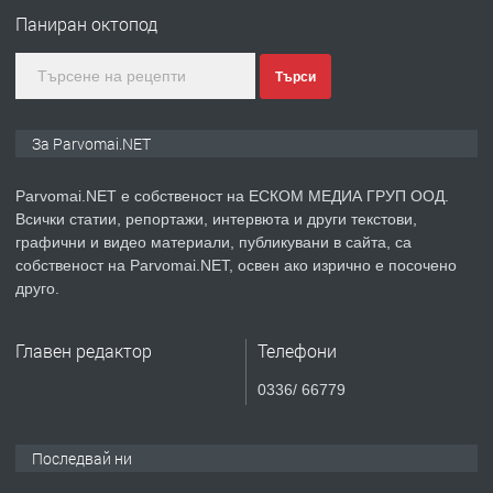
Паниран октопод
преди 1 година
ПРЕДЛАГА
Монтажник на малки детайли за
Търси
медицинската индустрия
За Parvomai.NET
преди 1 година
Parvomai.NET е собственост на ЕСКОМ МЕДИА ГРУП ООД.
ПРЕДЛАГА
Всички статии, репортажи, интервюта и други текстови,
Уроци по Математика
графични и видео материали, публикувани в сайта, са
собственост на Parvomai.NET, освен ако изрично е посочено
друго.
преди 1 година
Главен редактор
Телефони
ПРЕДЛАГА
Продавам апартамент - гр.
0336/ 66779
Първомай
Последвай ни
преди 1 година