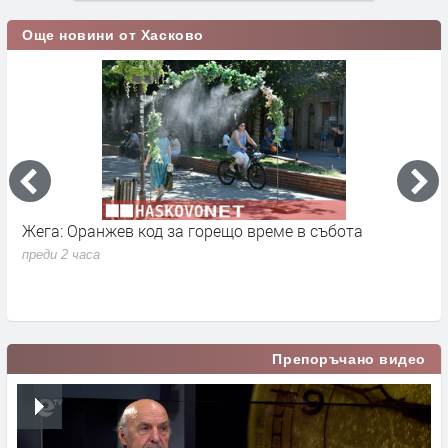
Още новини от Хасково
реме в събота
Равносметката: 22 ВиК аварии за 1
преди 11 часа
Препоръчано видео