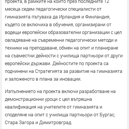
проекта, в рамките на който през последните 12
месеца седем педагогически специалисти от
гимназията пътуваха да Ирландия и Финландия,
където се включиха в обучения, организирани от
водещи европейски образователни организации с цел
овладяване на съвременни педагогически методи и
техники на преподаване, обмен на опит и планиране
на съвместни дейности с училища партньори от други
европейски държави. Дейностите по проекта са
подчинени на Стратегията за развитие на гимназията
и заложеното в плана за иновации.
Изпълнението на проекта включи разработване на
демонстрационни уроци с цел вътрешна
квалификация на учителите от гимназията и
споделяне на опит с училища партньори от Бургас,
Стара Загора и Димитровград.