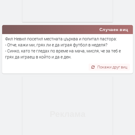
Случаен виц
Фил Невил посетил местната църква и попитал пастора:
- Отче, кажи ми, грях ли е да играя футбол в неделя?
- Синко, като те гледах по време на мача, мисля, че за теб е
грях да играеш в който и да е ден.
Покажи друг виц