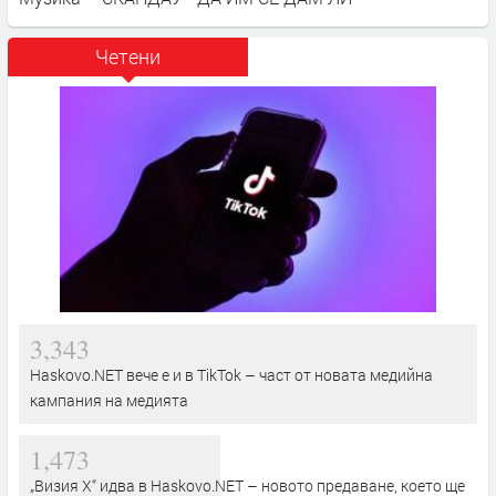
Четени
3,343
Haskovo.NET вече е и в TikTok – част от новата медийна
кампания на медията
1,473
„Визия Х“ идва в Haskovo.NET – новото предаване, което ще