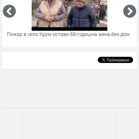
дом
Бойлер подпали апартамент в Димитровград, мъж е
с опасност за живота след изгаряния?