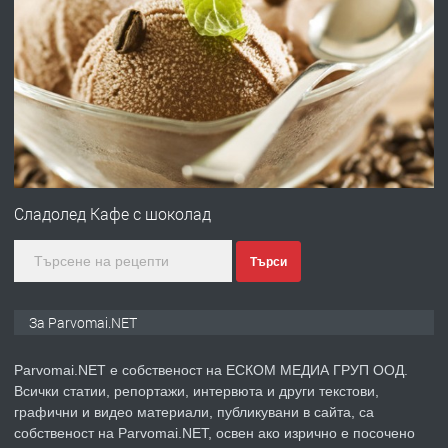
преди 1 година
ПРЕДЛАГА
Първи поход "По стъпките на Ангел
Войвода"
преди 1 година
ПРЕДЛАГА
Монтажник на малки детайли за
Сладолед Кафе с шоколад
медицинската индустрия
Търси
преди 1 година
За Parvomai.NET
ПРЕДЛАГА
Уроци по Математика
Parvomai.NET е собственост на ЕСКОМ МЕДИА ГРУП ООД.
Всички статии, репортажи, интервюта и други текстови,
графични и видео материали, публикувани в сайта, са
преди 1 година
собственост на Parvomai.NET, освен ако изрично е посочено