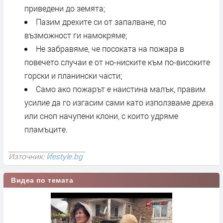
приведени до земята;
Пазим дрехите си от запалване, по
възможност ги намокряме;
Не забравяме, че посоката на пожара в
повечето случаи е от но-ниските към по-високите
горски и планински части;
Само ако пожарът е наистина малък, правим
усилие да го изгасим сами като използваме дреха
или сноп начупени клони, с които удряме
пламъците.
Източник:
lifestyle.bg
Видеа по темата