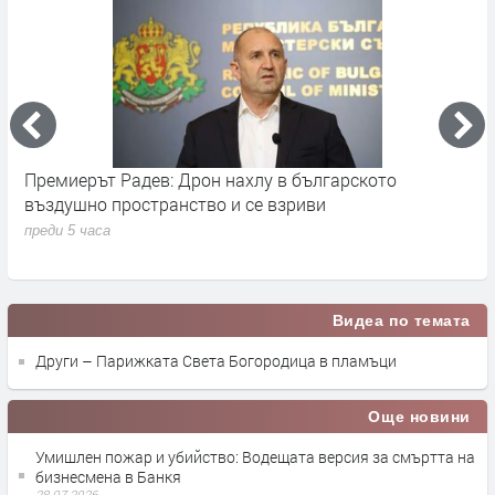
Откриха ловния сезон за прелетен дивеч в Бълга
преди 10 часа
Видеа по темата
Други – Парижката Света Богородица в пламъци
Още новини
Умишлен пожар и убийство: Водещата версия за смъртта на
бизнесмена в Банкя
28.07.2026