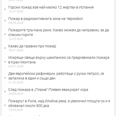
Горски пожар взе най-малко 12 жертви в Испания
10.07.2026
Пожар в радиоактивната зона на Чернобил
08.05.2026
Пожарите тръгнаха рано: Какво можем да направим, за да
спасим горите
13.03.2026
Какво да правим при пожар
16.01.2026
Искрящи свещи върху шампанско са предизвикали пожара
в Кран Монтана
03.01.2026
Две европейски рафинерии, работещи с руски петрол, се
запалиха в един и същи ден
21.10.2025
След пожара в „Плама“-Плевен евакуират хора
24.09.2025
Пожарът в Рила, над Илийна река, е увеличил площта си и е
обхванал около 900 дка
13.09.2025