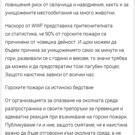
повишения риск от свлачища и наводнения, както и за
унищожените местообитания на много животни.
Наскоро от WWF представиха притеснителната
си статистика, че 90% от горските пожари са
причинени от човешка дейност. И щом можем да
бъдем причина за унищожението само за минути на
гори, развивали се с години и векове, то значи трябва
да можем и да предотвратим този пагубен процес.
Защото наистина зависи от всички нас.
Горските пожари са истинско бедствие
От организацията за опазване на околната среда
разпространиха и своите препоръки за превенция и
адекватна реакция при възникване на горски пожари.
Публикуваме ги и ние, защото смятаме, че е наистина
важно да бъде отговорни към околната среда, а не