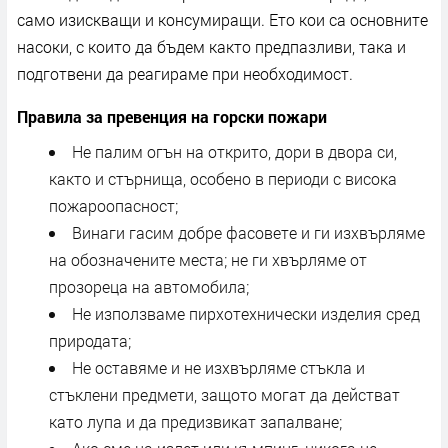
само изискващи и консумиращи. Ето кои са основните
насоки, с които да бъдем както предпазливи, така и
подготвени да реагираме при необходимост.
Правила за превенция на горски пожари
Не палим огън на открито, дори в двора си,
както и стърнища, особено в периоди с висока
пожароопасност;
Винаги гасим добре фасовете и ги изхвърляме
на обозначените места; не ги хвърляме от
прозореца на автомобила;
Не използваме пирхотехнически изделия сред
природата;
Не оставяме и не изхвърляме стъкла и
стъклени предмети, защото могат да действат
като лупа и да предизвикат запалване;