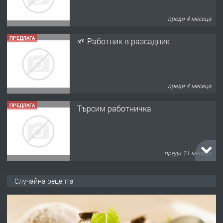
преди 4 месеца
ПРЕДЛАГА
Търсим работничка
преди 11 месеца
ПРЕДЛАГА
Продава употребявани чисти и
запазени матраци за спални.
преди 1 година
Случайна рецепта
ПРЕДЛАГА
Работа за общи работници