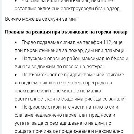
Ако сме на излет или къмпинг, никога не
оставяме включени електроудреди без надзор.
Всичко може да се случи за миг
Правила за реакция при възникване на горски пожар
Първо подаваме сигнал на телефон 112, още
при първи съмнения за пожар, дим или пламъци;
Напускаме опасния район максимално бързо и
винаги се движим по посока на вятъра;
По възможност се придвижваме или стигаме
до водоем, някаква естествена преграда за
пламъците или поне място с по-малко
растителност, която също има риск да се запали;
Покриваме откритите части на тялото си и
слагаме навлажнено парче плат пред носа и
устата, за да спрем вдишването на дим; по
същата причина се придвижваме и максимално