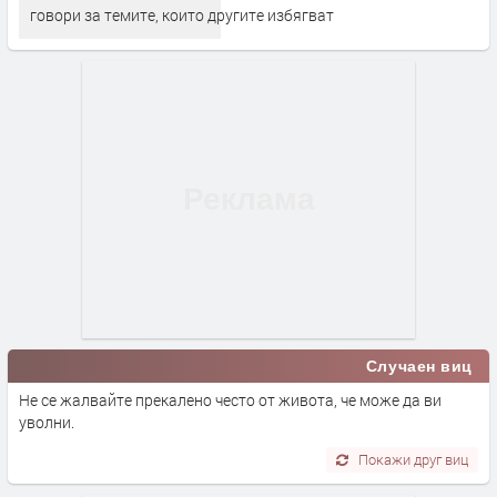
говори за темите, които другите избягват
Случаен виц
Не се жалвайте прекалено често от живота, че може да ви
уволни.
Покажи друг виц