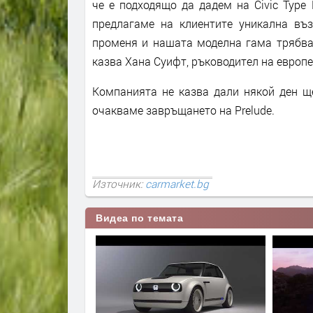
че е подходящо да дадем на Civic Type
предлагаме на клиентите уникална въз
променя и нашата моделна гама трябва 
казва Хана Суифт, ръководител на европе
Компанията не казва дали някой ден ще
очакваме завръщането на Prelude.
Източник:
carmarket.bg
Видеа по темата