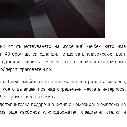
ни от съществуването на „горещия“ хечбек, като има
и 40 броя ще са еднакви. Те ще са в класическия цвят
и декали. Покривът е черен, като из целия автомобил има
ойлерът, праговете и др.
он. Такъв изобилства на панела на централната конзола,
, което да акцентира над определени места в интериора.
R се прожектира на земята.
и допълнителна подаръчна кутия с номерирана емблема на
има още карбонов ключодържател, специални стелки и