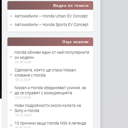
Видеа по темата
Автомобили – Honda Urban EV Concept
Автомобили – Honda Sports EV Concept
Още новини
Honda обнови един от най-популярните
си модели
05.08.2025
Сделката, която ще спаси Nissan:
сливане с Honda
18.12.2024
Nissan и Honda обединяват усилия, за
да се справят с конкуренцията
19.03.2024
Нови подробности около колата на
Sony и Honda
10.01.2024
10 причини защо Honda NSX е легенда
26.06.2023