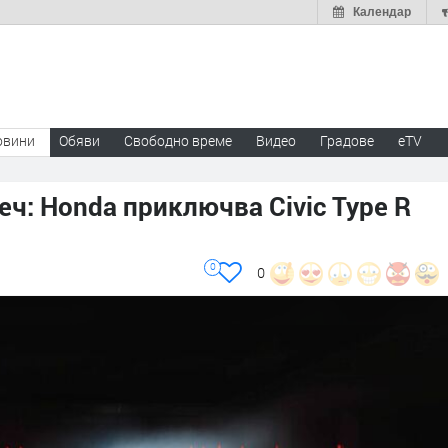
Календар
овини
Обяви
Свободно време
Видео
Градове
eTV
еч: Honda приключва Civic Type R
0
0