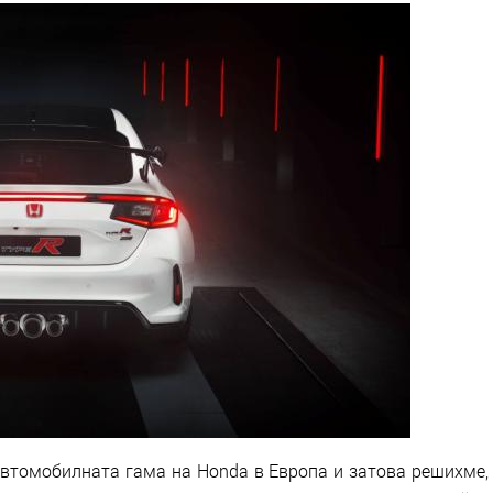
автомобилната гама на Honda в Европа и затова решихме,