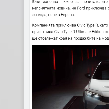
Юни започва тъжно за почитателите
неприятната новина, че Ford приключва с
легенда, поне в Европа.
Компанията приключва Civic Type R, като
приготвила Civic Type R Ultimate Edition,
ще отбележат края на продажбите на мод