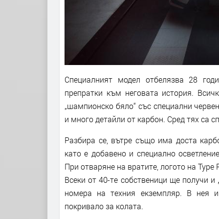
Специалният модел отбелязва 28 годи
препратки към неговата история. Всичк
„шампионско бяло“ със специални червен
и много детайли от карбон. Сред тях са сп
Разбира се, вътре също има доста карб
като е добавено и специално осветление
При отваряне на вратите, логото на Type 
Всеки от 40-те собственици ще получи 
номера на техния екземпляр. В нея 
покривало за колата.