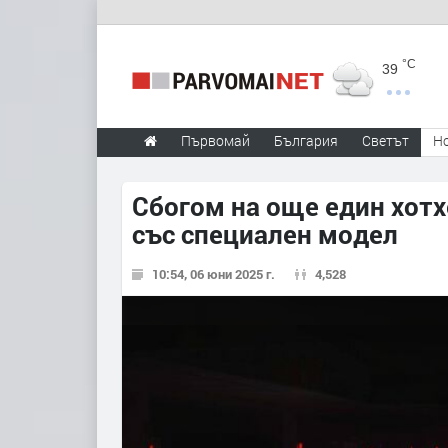
°C
39
Първомай
България
Светът
Н
Сбогом на още един хотх
със специален модел
10:54, 06 юни 2025 г.
4,528