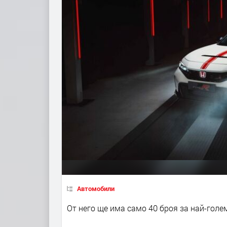
Автомобили
От него ще има само 40 броя за най-голе