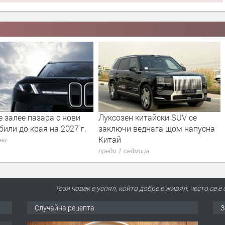
ен китайски SUV се
BMW XM не е просто SUV –
и веднага щом напусна
това е най-екстремният модел
на BMW M
 седмица
преди 1 седмица
Този човек е успял, който добре е живял, често се 
Случайна рецепта
З