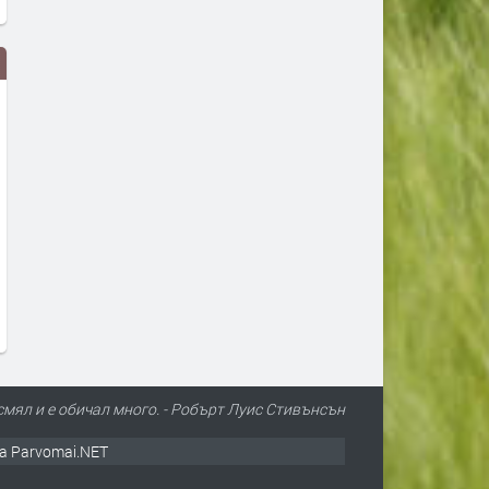
Aston Martin пусна лимитирана
Новата Honda Prelude ви
серия на Vanquish по случай 25-
пленява, без да ви разо
ия му юбилей
преди 2 седмици
преди 2 седмици
е смял и е обичал много. - Робърт Луис Стивънсън
а Parvomai.NET