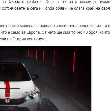
 на бързите хечбеци. Още в първата седмица чухме
 хотхечовете, а сега и Honda обяви, че слага край на своя
 ще почете модела с последно специално предложение. Тя е
 който е само за Европа. От него ще има точно 40 броя, които
ела на Стария континент.