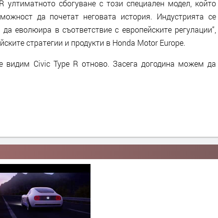
 R ултиматното сбогуване с този специален модел, който
можност да почетат неговата история. Индустрията се
да еволюира в съответствие с европейските регулации“,
йските стратегии и продукти в Honda Motor Europe.
 видим Civic Type R отново. Засега догодина можем да