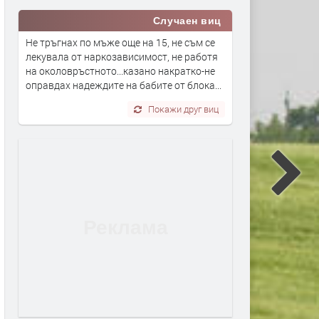
Случаен виц
Не тръгнах по мъже още на 15, не съм се
лекувала от наркозависимост, не работя
на околовръстното...казано накратко-не
оправдах надеждите на бабите от блока...
Покажи друг виц