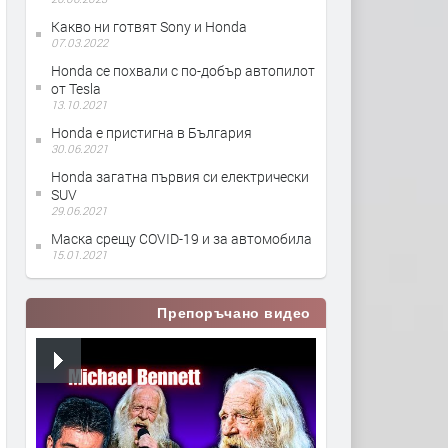
Какво ни готвят Sony и Honda
07.03.2022
Honda се похвали с по-добър автопилот
от Tesla
13.10.2021
Honda e пристигна в България
30.06.2021
Honda загатна първия си електрически
SUV
29.06.2021
Маска срещу COVID-19 и за автомобила
15.01.2021
Препоръчано видео