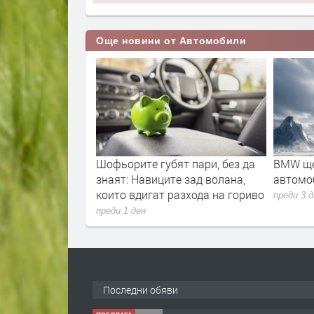
Още новини от Автомобили
ят пари, без да
BMW ще залее пазара с нови
Луксоз
е зад волана,
автомобили до края на 2027 г.
заключ
разхода на гориво
Китай
преди 3 дни
преди 1
Последни обяви