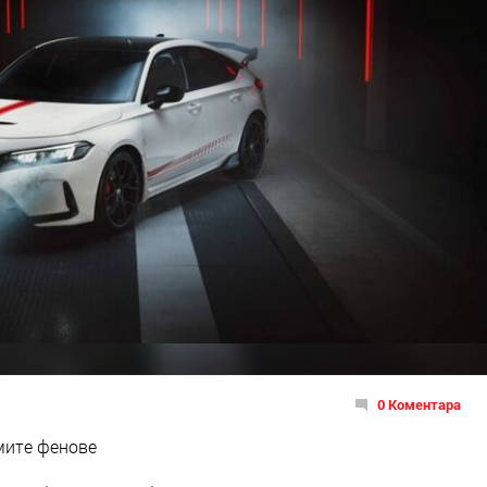
0 Коментара
мите фенове