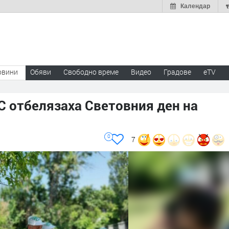
Календар
овини
Обяви
Свободно време
Видео
Градове
eTV
 отбелязаха Световния ден на
0
7