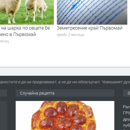
на шарка по овцете бе
Земетресение край Първомай
вено в Първомай
преди 2 месеца
месец
ностите е да ни предизвикат, а не да ни обезсърчат. Човешкият дух
Случайна рецепта
З
Par
ГРУ
дру
пуб