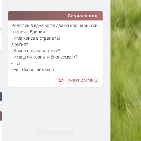
Нов пропускателен режим
Около 3,6 млн. лв. са
въвеждат в сградата на
незиплатените стари
общинска администрация-
задължение към Община
Случаен виц
Хасково
Хасково
Ровят си в една кофа двама клошари и си
говорят: Единият:
- Има криза в страната!
Другият:
- Какво означава това?!
- Имаш ли познати бизнесмени?
- НЕ!
- Ее... Скоро ще имаш...
Покажи друг виц