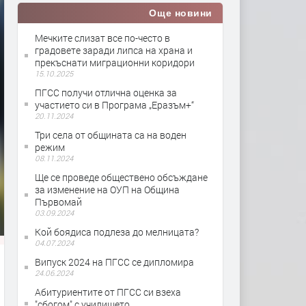
Още новини
Мечките слизат все по-често в
градовете заради липса на храна и
прекъснати миграционни коридори
15.10.2025
ПГСС получи отлична оценка за
участието си в Програма „Еразъм+“
20.11.2024
Три села от общината са на воден
режим
08.11.2024
Ще се проведе обществено обсъждане
за изменение на ОУП на Община
Първомай
03.09.2024
Кой боядиса подлеза до мелницата?
04.07.2024
Випуск 2024 на ПГСС се дипломира
24.06.2024
Абитуриентите от ПГСС си взеха
"сбогом" с училището