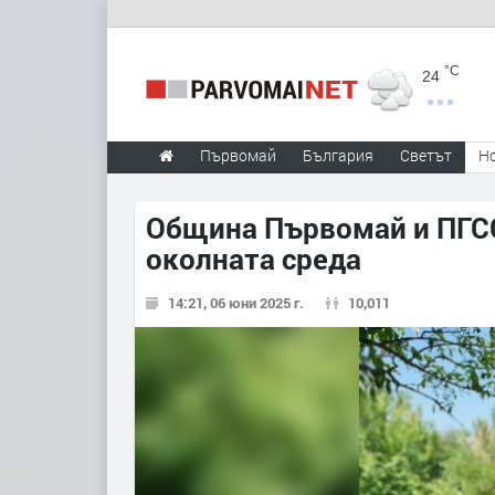
°C
24
Първомай
България
Светът
Н
Община Първомай и ПГСС
околната среда
14:21, 06 юни 2025 г.
10,011