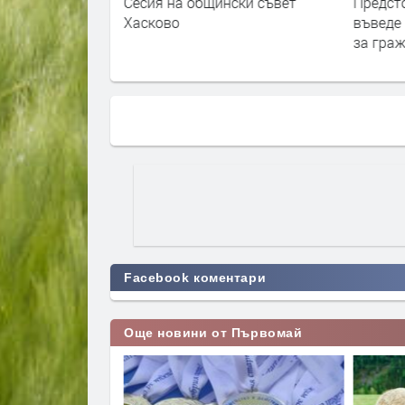
ски съвет
Сесия на общински съвет
Предст
Хасково
въведе 
за гра
Facebook коментари
Още новини от Първомай