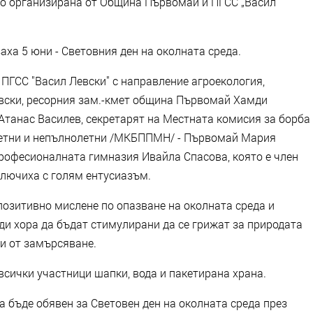
но организирана от Община Първомай и ПГСС „Васил
ха 5 юни - Световния ден на околната среда.
на ПГСС "Васил Левски" с направление агроекология,
евски, ресорния зам.-кмет община Първомай Хамди
Атанас Василев, секретарят на Местната комисия за борба
летни и непълнолетни /МКБППМН/ - Първомай Мария
професионалната гимназия Ивайла Спасова, която е член
лючиха с голям ентусиазъм.
позитивно мислене по опазване на околната среда и
ди хора да бъдат стимулирани да се грижат за природата
а и от замърсяване.
ички участници шапки, вода и пакетирана храна.
 бъде обявен за Световен ден на околната среда през