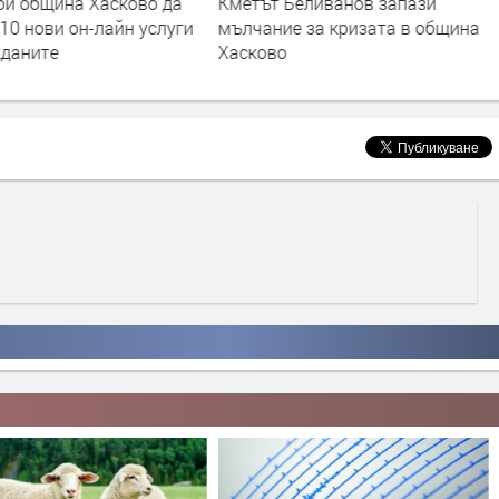
ои община Хасково да
Кметът Беливанов запази
10 нови он-лайн услуги
мълчание за кризата в община
жданите
Хасково