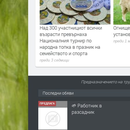
от, труд и
Над 300 участнициот всички
Огнище 
рвомай поздрави
възрасти превърнаха
устано
за рождения ѝ
Националния турнир по
преди 1 
народна топка в празник на
семейството и спорта
преди 3 седмици
Предназначението на труд
Последни обяви
ПРЕДЛАГА
🌱 Работник в
разсадник