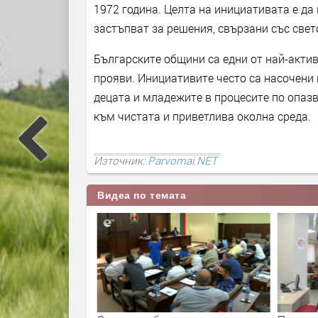
1972 година. Целта на инициативата е да
застъпват за решения, свързани със све
Българските общини са едни от най-акти
прояви. Инициативите често са насочени 
децата и младежите в процесите по опазв
към чистата и приветлива околна среда.
Източник:
Parvomai.NET
Видеа по темата