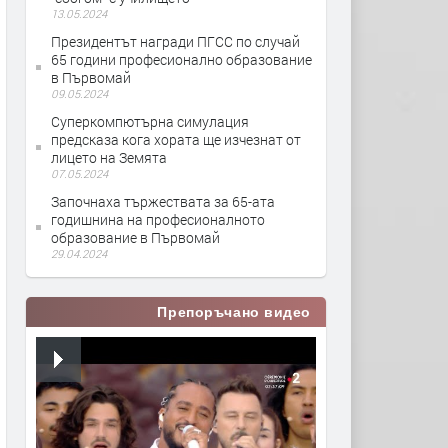
13.05.2024
Президентът награди ПГСС по случай
65 години професионално образование
в Първомай
09.05.2024
Суперкомпютърна симулация
предсказа кога хората ще изчезнат от
лицето на Земята
07.05.2024
Започнаха тържествата за 65-ата
годишнина на професионалното
образование в Първомай
29.04.2024
Препоръчано видео