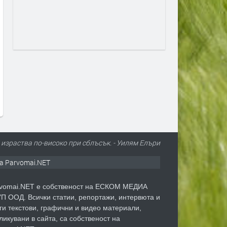
Маратонки за бягане в CCC –
Предстои 29-та специали
високи технологии и удобство
изложба за далматини
за всеки километър
преди 3 месеца
преди 2 месеца
 израства по-високо при сблъсък. - Уилям Елъри
а Parvomai.NET
vomai.NET е собственост на ЕСКОМ МЕДИА
П ООД. Всички статии, репортажи, интервюта и
ги текстови, графични и видео материали,
ликувани в сайта, са собственост на