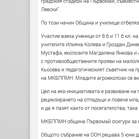
градския стадион на Първомай, съвмест
Левски“.
По този начин Община и училище отбеляза
Участие взеха ученици от 8 б и 11 б кл. 
учителите Илияна Колева и Гроздан Дин
Мустафа, еколозите Магдалена Янкова и 
с противообществените прояви на мало
Кьосева и педагогическият съветник на 
на МКБППМН. Младите агроеколози се вк
Цел на еко-инициативата е развиване на 
рециклирането на отпадъци и повече мла
и да я пазят както от посегателства, так
МКБППМН община Първомай осигури за вс
Общото събрание на ООН решава 5 юни да