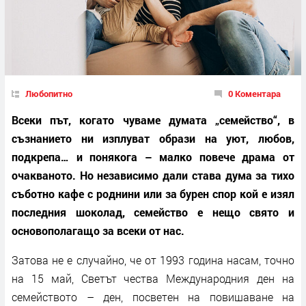
Любопитно
0 Коментара
Всеки път, когато чуваме думата „семейство“, в
съзнанието ни изплуват образи на уют, любов,
подкрепа… и понякога – малко повече драма от
очакваното. Но независимо дали става дума за тихо
съботно кафе с роднини или за бурен спор кой е изял
последния шоколад, семейство е нещо свято и
основополагащо за всеки от нас.
Затова не е случайно, че от 1993 година насам, точно
на 15 май, Светът чества Международния ден на
семейството – ден, посветен на повишаване на