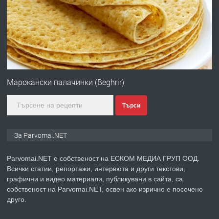
преди 1 година
ПРЕДЛАГА
Първи поход "По стъпките на Ангел
Войвода"
Марокански палачинки (Beghrir)
Търси
преди 1 година
ПРЕДЛАГА
Монтажник на малки детайли за
За Parvomai.NET
медицинската индустрия
Parvomai.NET е собственост на ЕСКОМ МЕДИА ГРУП ООД.
Всички статии, репортажи, интервюта и други текстови,
преди 1 година
графични и видео материали, публикувани в сайта, са
собственост на Parvomai.NET, освен ако изрично е посочено
ПРЕДЛАГА
Уроци по Математика
друго.