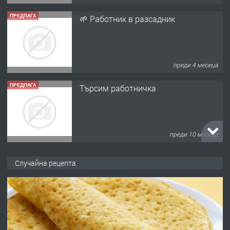
ПРЕДЛАГА
🌱 Работник в разсадник
преди 4 месеца
ПРЕДЛАГА
Търсим работничка
преди 10 месеца
ПРЕДЛАГА
Продава употребявани чисти и
Случайна рецепта
запазени матраци за спални.
преди 1 година
ПРЕДЛАГА
Работа за общи работници