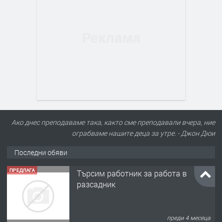
Ако днес преподаваме така, както сме преподавали вчера, ние
ограбваме нашите деца за утре. - Джон Дюи
Последни обяви
ПРЕДЛАГА
Търсим работник за работа в
разсадник
преди 4 месеца