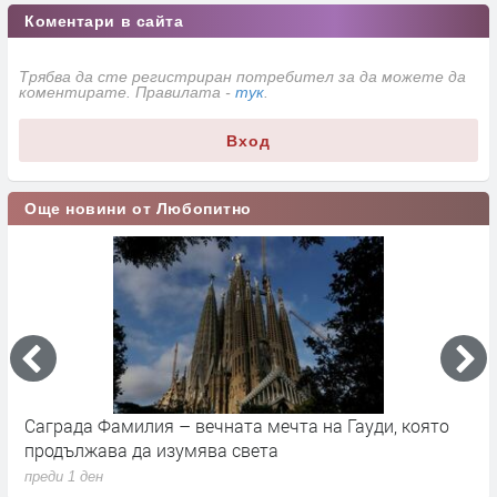
Коментари в сайта
Трябва да сте регистриран потребител за да можете да
коментирате. Правилата -
тук
.
Вход
Още новини от Любопитно
Саграда Фамилия – вечната мечта на Гауди, която
К
продължава да изумява света
п
преди 1 ден
п