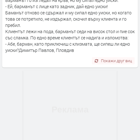
Барманът го изгледал на кръв, но му сипал едно уиски.
- Ей, барманът с лице като задник, дай едно уиски!
Баманът отново се сдържал и му сипал едно уиски, но когато
това се потретило, не издържал, скочил върху клиента и го
пребил.
Клиентът лежи на пода, барманът седи на висок стол и пие сок
със сламка. По едно време клиентът се надига и изломотва:
- Абе, барман, като приключиш с клизмата, ще сипеш ли едно
уиски?Димитър Павлов, Пловдив
Покажи друг виц