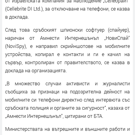
от израелската компания за наблюдение „Селебрайт“
(Cellebrite DI Ltd.), за отключване на телефони, се казва
в доклада.
След това сръбският шпионски софтуер (спайуер),
наричан от Амнести Интернешънъл „НовиСпай“
(NoviSpy), е направил скрийншотове на мобилните
устройства, копирал е контакти и ги е качил на
сървър, контролиран от правителството, се казва в
доклада на организацията.
„В множество случаи активисти и журналисти
съобщиха за признаци на подозрителна дейност на
мобилните си телефони директно след интервюта със
сръбската полиция и органите за сигурност“, казаха от
„Амнести Интернешънъл“, цитирани от БТА.
Министерствата на вътрешните и външните работи и