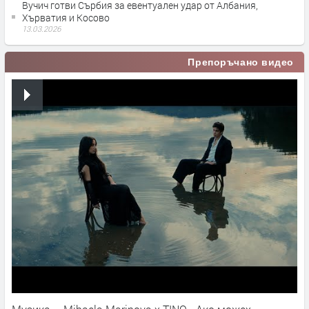
Вучич готви Сърбия за евентуален удар от Албания,
Хърватия и Косово
13.03.2026
Препоръчано видео