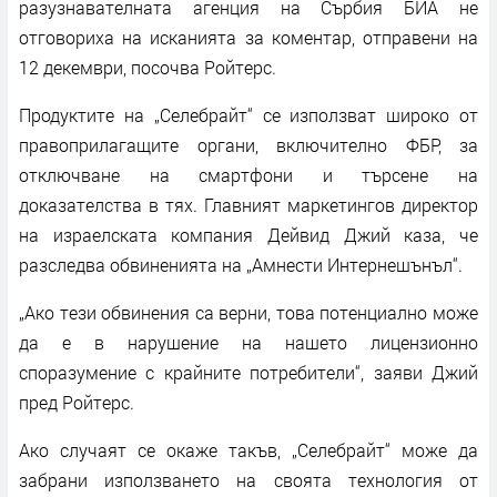
разузнавателната агенция на Сърбия БИА не
отговориха на исканията за коментар, отправени на
12 декември, посочва Ройтерс.
Продуктите на „Селебрайт“ се използват широко от
правоприлагащите органи, включително ФБР, за
отключване на смартфони и търсене на
доказателства в тях. Главният маркетингов директор
на израелската компания Дейвид Джий каза, че
разследва обвиненията на „Амнести Интернешънъл“.
„Ако тези обвинения са верни, това потенциално може
да е в нарушение на нашето лицензионно
споразумение с крайните потребители“, заяви Джий
пред Ройтерс.
Ако случаят се окаже такъв, „Селебрайт“ може да
забрани използването на своята технология от