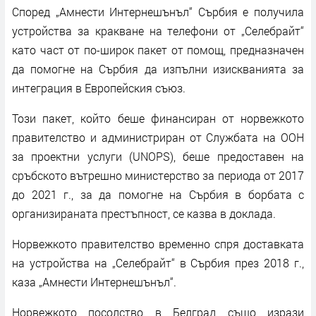
Според „Амнести Интернешънъл“ Сърбия е получила
устройства за кракване на телефони от „Селебрайт“
като част от по-широк пакет от помощ, предназначен
да помогне на Сърбия да изпълни изискванията за
интеграция в Европейския съюз.
Този пакет, който беше финансиран от норвежкото
правителство и администриран от Службата на ООН
за проектни услуги (UNOPS), беше предоставен на
сръбското вътрешно министерство за периода от 2017
до 2021 г., за да помогне на Сърбия в борбата с
организираната престъпност, се казва в доклада.
Норвежкото правителство временно спря доставката
на устройства на „Селебрайт“ в Сърбия през 2018 г.,
каза „Амнести Интернешънъл“.
Норвежкото посолство в Белград също изрази