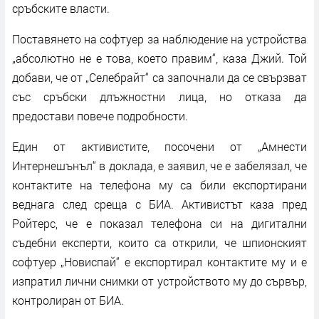
сръбските власти.
Поставянето на софтуер за наблюдение на устройства
„абсолютно не е това, което правим“, каза Джий. Той
добави, че от „Селебрайт“ са започнали да се свързват
със сръбски длъжностни лица, но отказа да
предостави повече подробности.
Един от активистите, посочени от „Амнести
Интернешънъл“ в доклада, е заявил, че е забелязал, че
контактите на телефона му са били експортирани
веднага след среща с БИА. Активистът каза пред
Ройтерс, че е показал телефона си на дигитални
съдебни експерти, които са открили, че шпионският
софтуер „Новиспай“ е експортирал контактите му и е
изпратил лични снимки от устройството му до сървър,
контролиран от БИА.