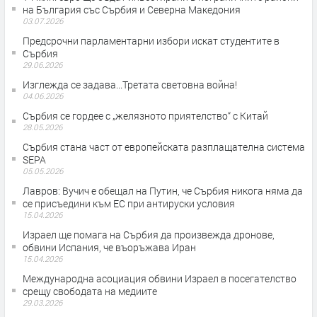
на България със Сърбия и Северна Македония
03.07.2026
Предсрочни парламентарни избори искат студентите в
Сърбия
29.06.2026
Изглежда се задава...Третата световна война!
04.06.2026
Сърбия се гордее с „желязното приятелство“ с Китай
28.05.2026
Сърбия стана част от европейската разплащателна система
SEPA
05.05.2026
Лавров: Вучич е обещал на Путин, че Сърбия никога няма да
се присъедини към ЕС при антируски условия
15.04.2026
Израел ще помага на Сърбия да произвежда дронове,
обвини Испания, че въоръжава Иран
15.04.2026
Международна асоциация обвини Израел в посегателство
срещу свободата на медиите
29.03.2026