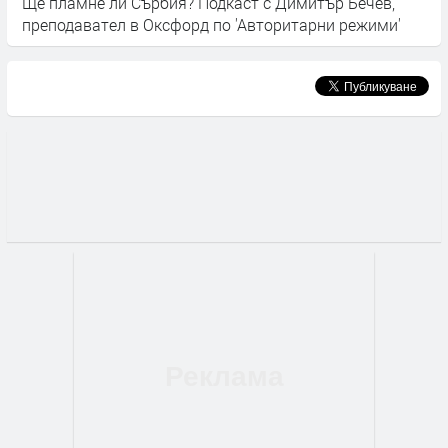
Ще пламне ли Сърбия? Подкаст с Димитър Бечев,
С
преподавател в Оксфорд по 'Авторитарни режими'
в