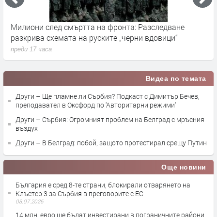
Милиони след смъртта на фронта: Разследване
Г
разкрива схемата на руските „черни вдовици“
в
преди 17 часа
п
Видеа по темата
Други – Ще пламне ли Сърбия? Подкаст с Димитър Бечев,
преподавател в Оксфорд по 'Авторитарни режими'
Други – Сърбия: Огромният проблем на Белград с мръсния
въздух
Други – В Белград: побой, защото протестирал срещу Путин
Още новини
България е сред 8-те страни, блокирали отварянето на
Клъстер 3 за Сърбия в преговорите с ЕС
08.07.2026
14 млн. евро ще бъдат инвестирани в пограничните райони