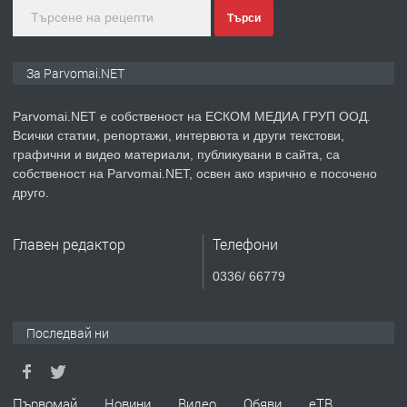
Търси
преди 1 година
ПРЕДЛАГА
Монтажник на малки детайли за
За Parvomai.NET
медицинската индустрия
Parvomai.NET е собственост на ЕСКОМ МЕДИА ГРУП ООД.
Всички статии, репортажи, интервюта и други текстови,
преди 1 година
графични и видео материали, публикувани в сайта, са
собственост на Parvomai.NET, освен ако изрично е посочено
ПРЕДЛАГА
Уроци по Математика
друго.
Главен редактор
Телефони
преди 1 година
0336/ 66779
ПРЕДЛАГА
Продавам апартамент - гр.
Първомай
Последвай ни
преди 1 година
Първомай
Новини
Видео
Обяви
еТВ