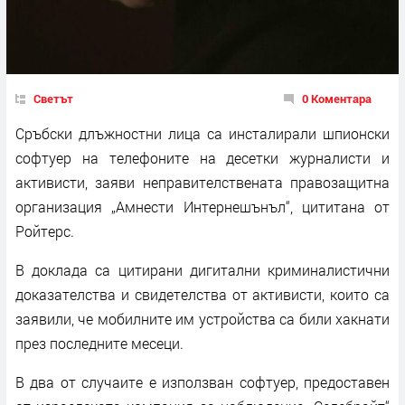
Светът
0 Коментара
Сръбски длъжностни лица са инсталирали шпионски
софтуер на телефоните на десетки журналисти и
активисти, заяви неправителствената правозащитна
организация „Амнести Интернешънъл“, цититана от
Ройтерс.
В доклада са цитирани дигитални криминалистични
доказателства и свидетелства от активисти, които са
заявили, че мобилните им устройства са били хакнати
през последните месеци.
В два от случаите е използван софтуер, предоставен