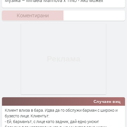
Музика – Mihaela Marinova x TINO - Ако можех
Коментирани
Случаен виц
Клиент влиза в бара. Идва да го обслужи барман с широко и
бузесто лице. Клиентът:
- Ей, барманът, с лице като задник, дай едно уиски!