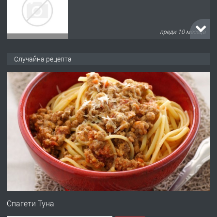
преди 10 месеца
ПРЕДЛАГА
Продава употребявани чисти и
Случайна рецепта
запазени матраци за спални.
преди 1 година
ПРЕДЛАГА
Работа за общи работници
преди 1 година
ПРЕДЛАГА
Първи поход "По стъпките на Ангел
Войвода"
Спагети Туна