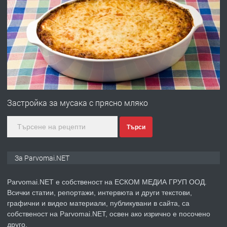
ПРЕДЛАГА
Работа за общи работници
преди 1 година
ПРЕДЛАГА
Първи поход "По стъпките на Ангел
Войвода"
Застройка за мусака с прясно мляко
Търси
преди 1 година
ПРЕДЛАГА
Монтажник на малки детайли за
За Parvomai.NET
медицинската индустрия
Parvomai.NET е собственост на ЕСКОМ МЕДИА ГРУП ООД.
Всички статии, репортажи, интервюта и други текстови,
преди 1 година
графични и видео материали, публикувани в сайта, са
собственост на Parvomai.NET, освен ако изрично е посочено
ПРЕДЛАГА
Уроци по Математика
друго.