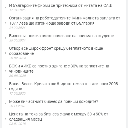
И българските фирми се притесниха от митата на САЩ
17.04.2025
Организация на работодателите: Минималната заплата от
1077 лева ще изгони още заводи от България
24.09.2024
Бизнесът поиска рязко орязване на приема на студенти
25.06.2024
Отвори се широк фронт срещу безплатното висше
образование
20.02.2024
БСК и АИКБ са против вдигане с 30% на заплатите на
чиновниците
30.08.2020
Васил Велев: Кризата ще бъде по-тежка от тази през 2008
година
17.06.2020
Може ли частният бизнес да повиши доходите?
26.11.2018
Цената на тока за бизнеса скача с между 30 и 60% от
следващия месец
03.01.2018