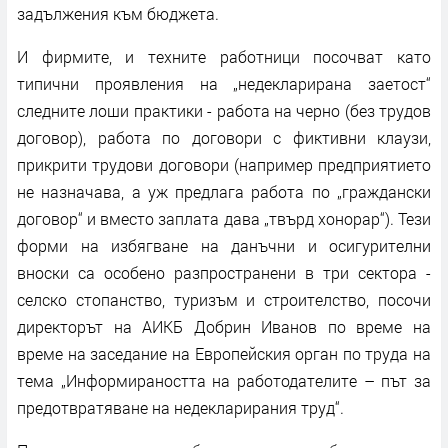
задължения към бюджета.
И фирмите, и техните работници посочват като
типични проявления на „недекларирана заетост“
следните лоши практики - работа на черно (без трудов
договор), работа по договори с фиктивни клаузи,
прикрити трудови договори (например предприятието
не назначава, а уж предлага работа по „граждански
договор“ и вместо заплата дава „твърд хонорар“). Тези
форми на избягване на данъчни и осигурителни
вноски са особено разпространени в три сектора -
селско стопанство, туризъм и строителство, посочи
директорът на АИКБ Добрин Иванов по време на
време на заседание на Европейския орган по труда на
тема „Информираността на работодателите – път за
предотвратяване на недекларирания труд“.