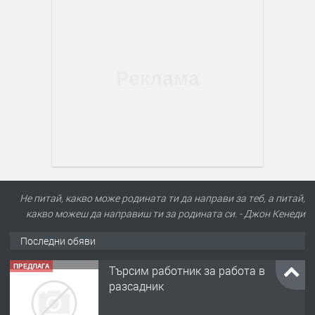
Не питай, какво може родината ти да направи за теб, а питай,
какво можеш да направиш ти за родината си. - Джон Кенеди
Последни обяви
ПРЕДЛАГА
Търсим работник за работа в
разсадник