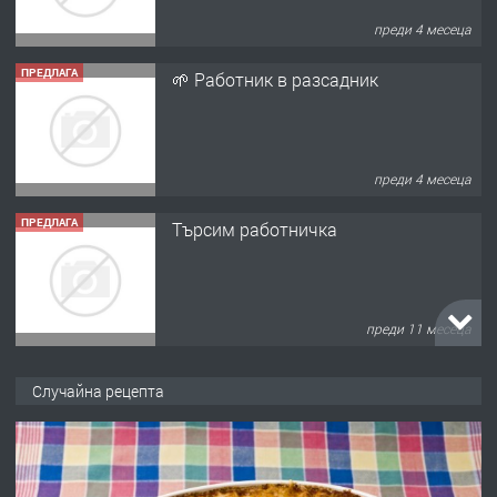
преди 4 месеца
ПРЕДЛАГА
🌱 Работник в разсадник
преди 4 месеца
ПРЕДЛАГА
Търсим работничка
преди 11 месеца
ПРЕДЛАГА
Продава употребявани чисти и
Случайна рецепта
запазени матраци за спални.
преди 1 година