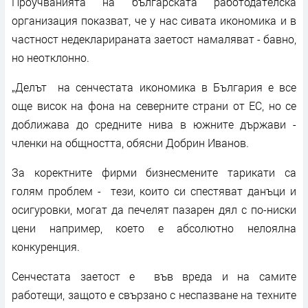
Проучванията на българската работодателска
организация показват, че у нас сивата икономика и в
частност недекларираната заетост намаляват - бавно,
но неотклонно.
„Делът на сенчестата икономика в България е все
още висок на фона на северните страни от ЕС, но се
доближава до средните нива в южните държави -
членки на общността, обясни Добрин Иванов.
За коректните фирми бизнесмените тарикати са
голям проблем - тези, които си спестяват данъци и
осигуровки, могат да печелят пазарен дял с по-ниски
цени например, което е абсолютно нелоялна
конкуренция.
Сенчестата заетост е във вреда и на самите
работещи, защото е свързано с неспазване на техните