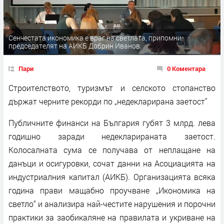
Сенчестата икономика е враг на светлата, припомни
председателят на АИКБ Добрин Иванов.
Пари
0 Коментара
Строителството, туризмът и селското стопанство
държат черните рекорди по „недекларирана заетост"
Публичните финанси на България губят 3 млрд. лева
годишно заради недекларираната заетост.
Колосалната сума се получава от неплащане на
данъци и осигуровки, сочат данни на Асоциацията на
индустриалния капитал (АИКБ). Организацията всяка
година прави мащабно проучване „Икономика на
светло“ и анализира най-честите нарушения и порочни
практики за заобикаляне на правилата и укриване на