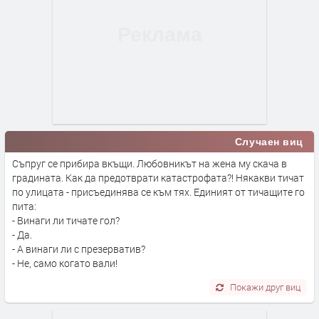
Случаен виц
Съпруг се прибира вкъщи. Любовникът на жена му скача в
градината. Как да предотврати катастрофата?! Някакви тичат
по улицата - присъединява се към тях. Единият от тичащите го
пита:
- Винаги ли тичате гол?
- Да.
- А винаги ли с презерватив?
- Не, само когато вали!
Покажи друг виц