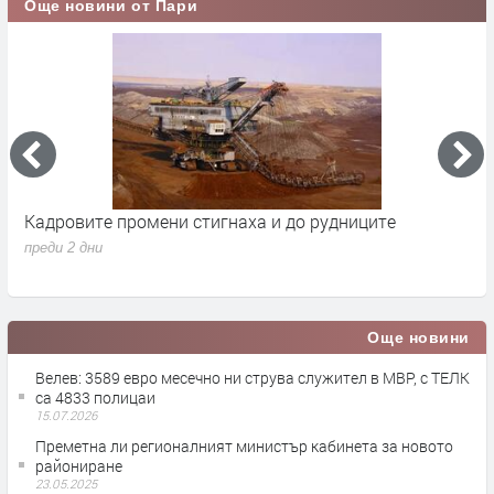
Още новини от Пари
Кадровите промени стигнаха и до рудниците
П
1
преди 2 дни
п
Още новини
Велев: 3589 евро месечно ни струва служител в МВР, с ТЕЛК
са 4833 полицаи
15.07.2026
Преметна ли регионалният министър кабинета за новото
райониране
23.05.2025