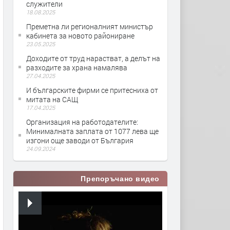
служители
18.08.2025
Преметна ли регионалният министър
кабинета за новото райониране
23.05.2025
Доходите от труд нарастват, а делът на
разходите за храна намалява
27.04.2025
И българските фирми се притесниха от
митата на САЩ
17.04.2025
Организация на работодателите:
Минималната заплата от 1077 лева ще
изгони още заводи от България
24.09.2024
Препоръчано видео