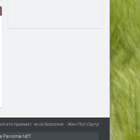
Първите бели щъркели вече
Сметната палата ще про
поеха на юг
Пеевски за конфликт на
интереси
преди 1 ден
преди 1 ден
огато приемат, че са безсилни. - Жан-Пол Сартр
а Parvomai.NET