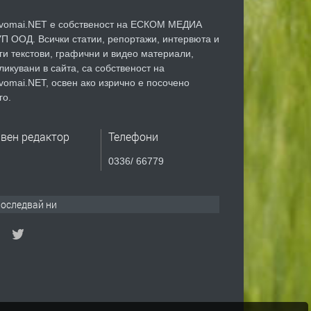
vomai.NET е собственост на ЕСКОМ МЕДИА
П ООД. Всички статии, репортажи, интервюта и
ги текстови, графични и видео материали,
ликувани в сайта, са собственост на
vomai.NET, освен ако изрично е посочено
го.
авен редактор
Телефони
0336/ 66779
оследвай ни