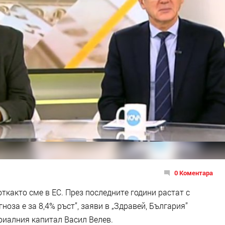
0 Коментара
откакто сме в ЕС. През последните години растат с
оза е за 8,4% ръст”, заяви в „Здравей, България”
риалния капитал Васил Велев.