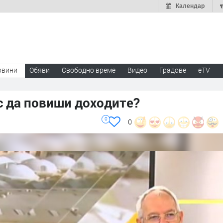
Календар
овини
Обяви
Свободно време
Видео
Градове
eTV
с да повиши доходите?
0
0