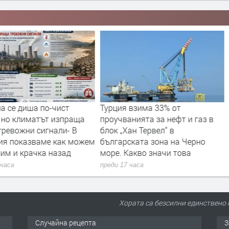
а се диша по-чист
Турция взима 33% от
, но климатът изпраща
проучванията за нефт и газ в
тревожни сигнали- В
блок „Хан Тервел“ в
ия показваме как можем
българската зона на Черно
им и крачка назад
море. Какво значи това
 часа
преди 17 часа
Хората са безсилни единствено к
Случайна рецепта
З