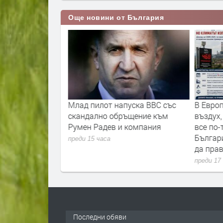
Още новини от България
иключва
Млад пилот напуска ВВС със
В Европ
тиране - какво
скандално обръщение към
въздух
потребителите
Румен Радев и компания
все по-
Българ
преди 15 часа
да прав
преди 17
Последни обяви