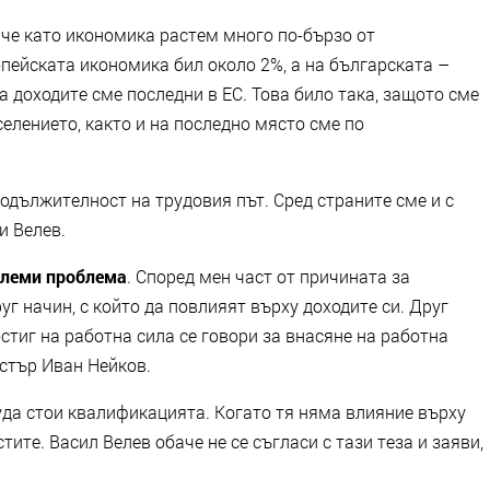
 че като икономика растем много по-бързо от
пейската икономика бил около 2%, а на българската –
а доходите сме последни в ЕС. Това било така, защото сме
селението, както и на последно място сме по
родължителност на трудовия път. Сред страните сме и с
и Велев.
големи проблема
. Според мен част от причината за
руг начин, с който да повлияят върху доходите си. Друг
стиг на работна сила се говори за внасяне на работна
стър Иван Нейков.
уда стои квалификацията. Когато тя няма влияние върху
тите. Васил Велев обаче не се съгласи с тази теза и заяви,