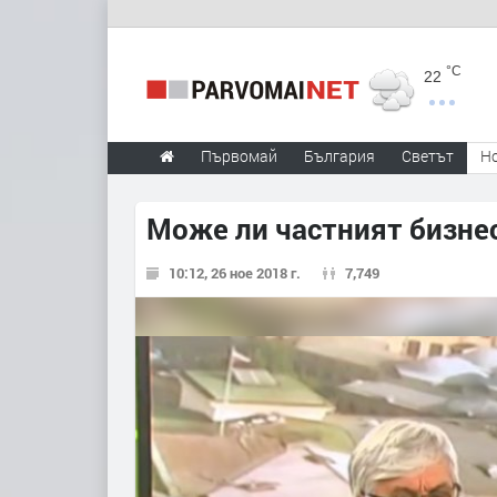
°C
22
Първомай
България
Светът
Н
Може ли частният бизне
10:12, 26 ное 2018 г.
7,749