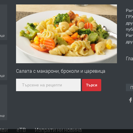
Par
ГРУ
дру
пуб
Par
еца
дру
Гл
Салата с макарони, броколи и царевица
еца
Търси
П
ина
яви
еТВ
Изпрати ни новина