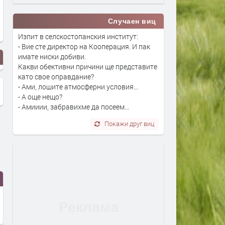
Случаен виц
Изпит в селскостопанския институт:
- Вие сте директор на Кооперация. И пак
имате ниски добиви.
Какви обективни причини ще представите
като свое оправдание?
- Ами, лошите атмосферни условия...
- А още нещо?
- Амииии, забравихме да посеем...
Покажи друг виц