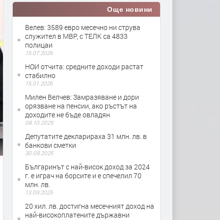
Още новини
Велев: 3589 евро месечно ни струва
служител в МВР, с ТЕЛК са 4833
полицаи
15.07.2026
НОИ отчита: средните доходи растат
стабилно
15.01.2026
Милен Велчев: Замразяване и дори
орязване на пенсии, ако ръстът на
доходите не бъде овладян
08.10.2025
Депутатите декларираха 31 млн. лв. в
банкови сметки
30.09.2025
Българинът с най-висок доход за 2024
г. е играч на борсите и е спечелил 70
млн. лв.
13.09.2025
20 хил. лв. достигна месечният доход на
най-високоплатените държавни