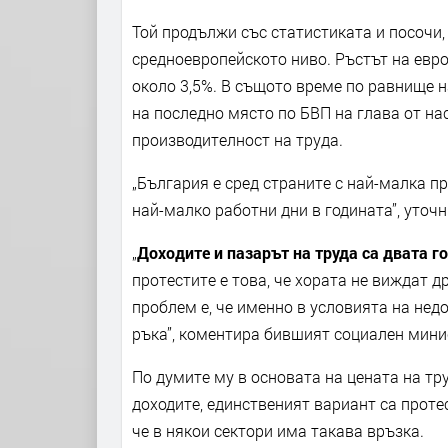
Той продължи със статистиката и посочи,
средноевропейското ниво. Ръстът на евро
около 3,5%. В същото време по равнище н
на последно място по БВП на глава от на
производителност на труда.
„България е сред страните с най-малка п
най-малко работни дни в годината”, уточн
„
Доходите и пазарът на труда са двата 
протестите е това, че хората не виждат д
проблем е, че именно в условията на недо
ръка”, коментира бившият социален мини
По думите му в основата на цената на тр
доходите, единственият вариант са протес
че в някои сектори има такава връзка.