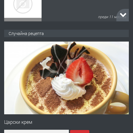
преди 11 месеца
ПРЕДЛАГА
Продава употребявани чисти и
Случайна рецепта
запазени матраци за спални.
преди 1 година
ПРЕДЛАГА
Работа за общи работници
преди 1 година
ПРЕДЛАГА
Първи поход "По стъпките на Ангел
Войвода"
Царски крем