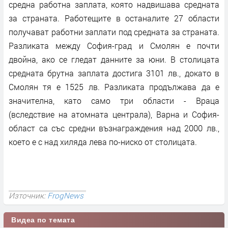
средна работна заплата, която надвишава средната
за страната. Работещите в останалите 27 области
получават работни заплати под средната за страната.
Разликата между София-град и Смолян е почти
двойна, ако се гледат данните за юни. В столицата
средната брутна заплата достига 3101 лв., докато в
Смолян тя е 1525 лв. Разликата продължава да е
значителна, като само три области - Враца
(вследствие на атомната централа), Варна и София-
област са със средни възнаграждения над 2000 лв.,
което е с над хиляда лева по-ниско от столицата.
Източник:
FrogNews
Видеа по темата