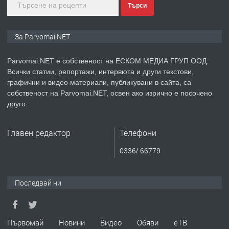
Търси
преди 1 година
ПРЕДЛАГА
Монтажник на малки детайли за
За Parvomai.NET
медицинската индустрия
Parvomai.NET е собственост на ЕСКОМ МЕДИА ГРУП ООД.
Всички статии, репортажи, интервюта и други текстови,
преди 1 година
графични и видео материали, публикувани в сайта, са
собственост на Parvomai.NET, освен ако изрично е посочено
ПРЕДЛАГА
Уроци по Математика
друго.
Главен редактор
Телефони
преди 1 година
0336/ 66779
ПРЕДЛАГА
Продавам апартамент - гр.
Първомай
Последвай ни
преди 1 година
Първомай
Новини
Видео
Обяви
еТВ