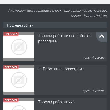
Ако не можеш да правиш велики неща, прави малки по велик
начин. - Наполеон Хил
Последни обяви
ПРЕДЛАГА
Търсим работник за работа в
разсадник
преди 4 месеца
ПРЕДЛАГА
🌱 Работник в разсадник
преди 4 месеца
ПРЕДЛАГА
Търсим работничка