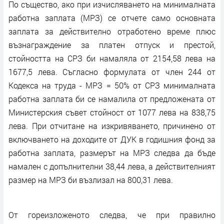
По същество, ако при изчисляването на минималната
работна заплата (МРЗ) се отчете само основната
заплата за действително отработено време плюс
възнаграждение за платен отпуск и престой,
стойността на СРЗ би намаляла от 2154,58 лева на
1677,5 лева. Съгласно формулата от член 244 от
Кодекса на труда - МРЗ = 50% от СРЗ минималната
работна заплата би се намалила от предложената от
Министерския съвет стойност от 1077 лева на 838,75
лева. При отчитане на изкривяването, причинено от
включването на доходите от ДУК в годишния фонд за
работна заплата, размерът на МРЗ следва да бъде
намален с допълнителни 38,44 лева, а действителният
размер на МРЗ би възлизал на 800,31 лева.
От гореизложеното следва, че при правилно