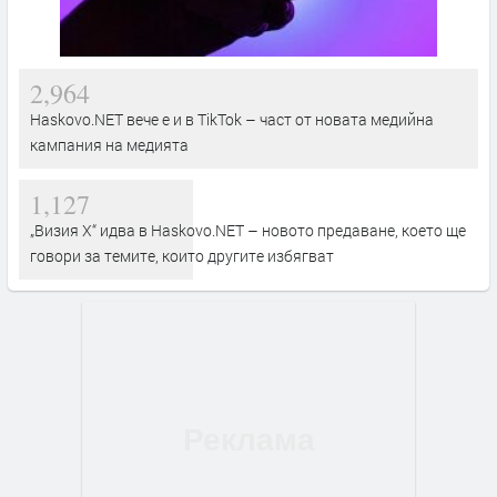
2,964
Haskovo.NET вече е и в TikTok – част от новата медийна
кампания на медията
1,127
„Визия Х“ идва в Haskovo.NET – новото предаване, което ще
говори за темите, които другите избягват