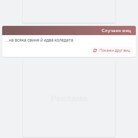
Случаен виц
....на всяка свиня й идва коледата.
Покажи друг виц