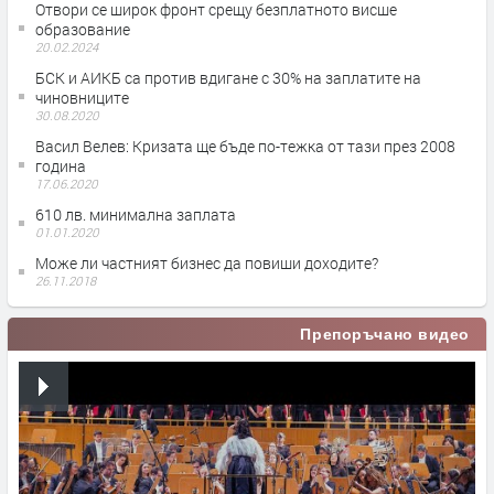
Отвори се широк фронт срещу безплатното висше
образование
20.02.2024
БСК и АИКБ са против вдигане с 30% на заплатите на
чиновниците
30.08.2020
Васил Велев: Кризата ще бъде по-тежка от тази през 2008
година
17.06.2020
610 лв. минимална заплата
01.01.2020
Може ли частният бизнес да повиши доходите?
26.11.2018
Препоръчано видео