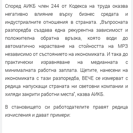
Според АИКБ член 244 от Кодекса на труда оказва
негативно влияние върху бизнес средата и
индустриалните отношения в страната. „Въпросната
разпоредба създава една рекурентна зависимост и
положителна обратна връзка, която води до
автоматично нарастване на стойността на МРЗ
независимо от състоянието на икономиката. И така до
практически изравняване на медианната с
минималната работна заплата. Щетите, нанесени на
икономиката с тази разпоредба, ВЕЧЕ се измерват с
редица напускащи страната ни световни компании и
хиляди закрити работни места“, казва АИКБ.
В становището си работодателите правят редица
изчисления и дават примери: