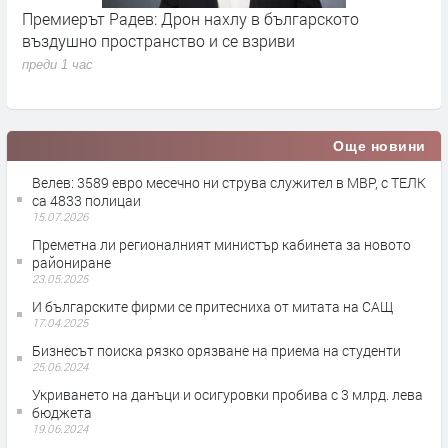
Премиерът Радев: Дрон нахлу в българското
О
въздушно пространство и се взриви
п
преди 1 час
Още новини
Велев: 3589 евро месечно ни струва служител в МВР, с ТЕЛК
са 4833 полицаи
15.07.2026
Преметна ли регионалният министър кабинета за новото
райониране
23.05.2025
И българските фирми се притесниха от митата на САЩ
17.04.2025
Бизнесът поиска рязко орязване на приема на студенти
25.06.2024
Укриването на данъци и осигуровки пробива с 3 млрд. лева
бюджета
19.06.2024