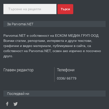
Търси
преди 1 година
ПРЕДЛАГА
Уроци по Математика
За Parvomai.NET
Parvomai.NET е собственост на ЕСКОМ МЕДИА ГРУП ООД.
Всички статии, репортажи, интервюта и други текстови,
преди 1 година
графични и видео материали, публикувани в сайта, са
собственост на Parvomai.NET, освен ако изрично е посочено
ПРЕДЛАГА
Продавам апартамент - гр.
друго.
Първомай
Главен редактор
Телефони
преди 1 година
0336/ 66779
ТЪРСИ
Търсим работник
Последвай ни
преди 1 година