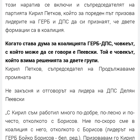
този наратив се включи и съпредседателят на
партията Кирил Петков, който за пореден път призова
лидерите на ГЕРБ и ДПС да си признаят, че двете
формации са в коалиция.
Когато става дума за коалицията ГЕРБ-ДПС, човкеът,
с който може да се говори е Пеевски. Той е човекът,
който взима решенията за двете групи.
Кирил Петков, съпредседател на Продължаваме
промяната
Не закъсня и отговорът на лидера на ДПС Делян
Пеевски
„С Кирил съм работил много по-добре, по-лесно и по-
често, отколкото с Борисов. Ние по-скоро сме в
коалиция с него, отколкото с Борисов (лидерът на
ГЕРБ Бойко Борисов - бел. ред.). Призовавам го Кирил