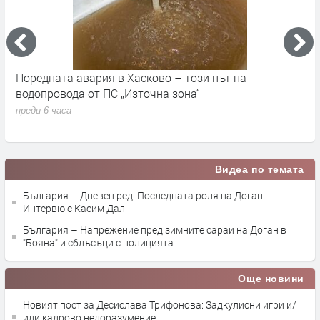
До 36 градуса и слънчево време в България днес
О
с
преди 16 часа
п
Видеа по темата
България – Дневен ред: Последната роля на Доган.
Интервю с Касим Дал
България – Напрежение пред зимните сараи на Доган в
"Бояна" и сблъсъци с полицията
Още новини
Новият пост за Десислава Трифонова: Задкулисни игри и/
или кадрово недоразумение