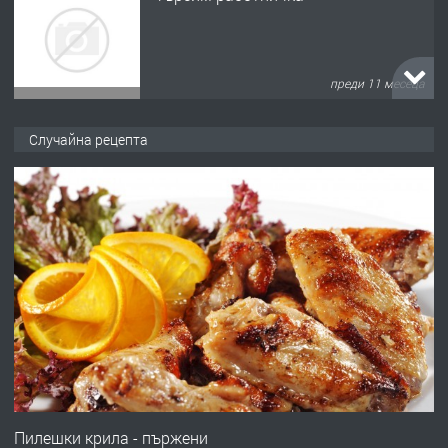
запазени матраци за спални.
преди 1 година
ПРЕДЛАГА
Работа за общи работници
Случайна рецепта
преди 1 година
ПРЕДЛАГА
Първи поход "По стъпките на Ангел
Войвода"
преди 1 година
ПРЕДЛАГА
Монтажник на малки детайли за
медицинската индустрия
Пилешки крила - пържени