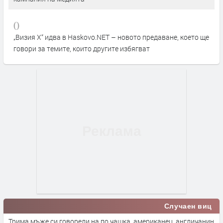
0
„Визия Х“ идва в Haskovo.NET – новото предаване, което ще
говори за темите, които другите избягват
Случаен виц
Трима мъже си говорели на по чашка, американец, англичанин