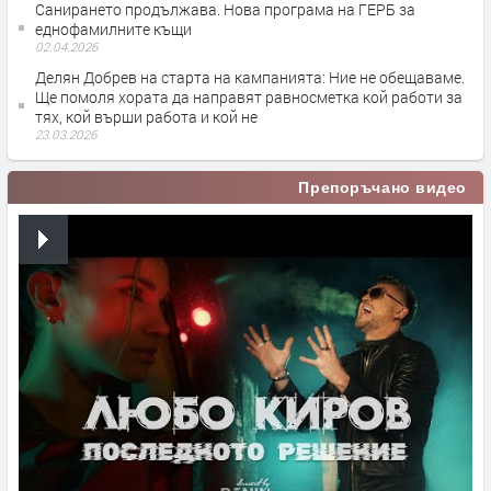
Санирането продължава. Нова програма на ГЕРБ за
еднофамилните къщи
02.04.2026
Делян Добрев на старта на кампанията: Ние не обещаваме.
Ще помоля хората да направят равносметка кой работи за
тях, кой върши работа и кой не
23.03.2026
Препоръчано видео