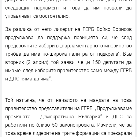
следващия парламент и това да им позволи да
управляват самостоятелно.
За разлика от него лидерът на ГЕРБ Бойко Борисов
продължава да поддържа позицията си, че след
предсрочните избори в „парламентарното мнозинство
трябва да има по-широка палитра от подкрепа“. Във
вторник (2 април) той заяви, че „и 150 депутати да
имаме, след изборите правителство само между ГЕРБ
и ДПС няма да има“.
Той изтъкна, че от началото на мандата на това
правителство представители на ГЕРБ, „Продължаваме
промяната - Демократична България“ и ДПС са
работили по близо 50 законопроекта. Изчисли, че за
това време лидерите на трите формации са прекарали