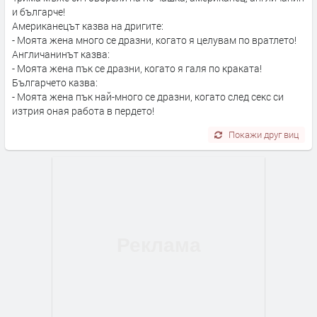
и българче!
Американецът казва на дригите:
- Моята жена много се дразни, когато я целувам по вратлето!
Англичанинът казва:
- Моята жена пък се дразни, когато я галя по краката!
Българчето казва:
- Моята жена пък най-много се дразни, когато след секс си
изтрия оная работа в пердето!
Покажи друг виц