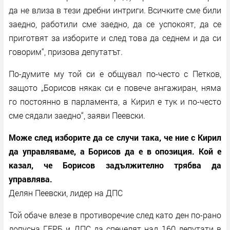
да не влиза в тези дребни интриги. Всичките сме били
заедно, работили сме заедно, да се успокоят, да се
приготвят за изборите и след това да седнем и да си
говорим“, призова депутатът.
По-думите му той си е общувал по-често с Петков,
защото „Борисов някак си е повече ангажиран, няма
го постоянно в парламента, а Кирил е тук и по-често
сме сядали заедно“, заяви Пеевски.
Може след изборите да се случи така, че ние с Кирил
да управляваме, а Борисов да е в опозиция. Кой е
казал, че Борисов задължително трябва да
управлява.
Делян Пеевски, лидер на ДПС
Той обаче влезе в противоречие след като ден по-рано
допусна ГЕРБ и ДПС да спечелят над 160 депутати в