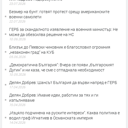
23.07.2026
Безмер на бунт: готвят протест срещу американските
военни самолети
22.07.2026
ГЕРБ за скандалното изявление на военния министър: Не
може да обезсилва решение на НС
10.06.2026
Близък до Пеевски чиновник е благословил огромния
„незаконен град“ на КУБ
05.06.2026
„Демократична България“: Вчера се появи „българският
Дугин“ и ни каза, че сме с отпаднала необходимост
10.05.2026
Делян Добрев: Шансът България да върви напред е ГЕРБ
17.04.2026
Делян Добрев: Имаме идеи, работим за тях и ги
изпълняваме
15.04.2026
„Изцяло подчинена на руските интереси“. Каква политика е
водил граф Игнатиев в Османската империя
14.04.2026