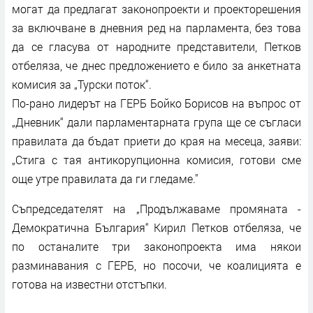
могат да предлагат законопроекти и проекторешения
за включване в дневния ред на парламента, без това
да се гласува от народните представители, Петков
отбеляза, че днес предложението е било за анкетната
комисия за „Турски поток“.
По-рано лидерът на ГЕРБ Бойко Борисов на въпрос от
„Дневник“ дали парламентарната група ще се съгласи
правилата да бъдат приети до края на месеца, заяви:
„Стига с тая антикорупционна комисия, готови сме
още утре правилата да ги гледаме."
Съпредседателят на „Продължаваме промяната -
Демократична България“ Кирил Петков отбеляза, че
по останалите три законопроекта има някои
разминавания с ГЕРБ, но посочи, че коалицията е
готова на известни отстъпки.