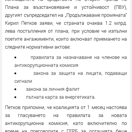
Плана за възстановяване и устойчивост (ПВУ),
другият съпредседател на „Продължаваме промяната“
Кирил Петков заяви, че страната очаква 1.2 млрд.
лева постъпления от плана, при условие че изпълни
поетите ангажименти, които включват приемането на
следните нормативни актове:
правилата за назначаване на членове на
антикорупционната комисия
закона за защита на лицата, подаващи
сигнали
закона за личния фалит
пътната карта за енергетиката.
Петков припомни, че коалицията от 1 месец настоява
за гласуването на правилата за новата
антикорупционна комисия, като включително по
време на преговорите с ГЕРБ за ротацията беше