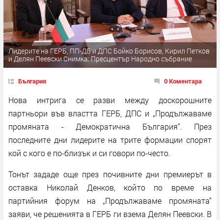
Лидерите на ГЕРБ, ПП-ДБ и ДПС Бойко Борисов, Кирил Петков
и Делян Пеевски Снимка: Пресцентър Народно събрание
България
0 Коментара
Нова интрига се разви между доскорошните
партньори във властта ГЕРБ, ДПС и „Продължаваме
промяната - Демократична България“. През
последните дни лидерите на трите формации спорят
кой с кого е по-близък и си говори по-често.
Тонът зададе още през почивните дни премиерът в
оставка Николай Денков, който по време на
партийния форум на „Продължаваме промяната“
заяви, че решенията в ГЕРБ ги взема Делян Пеевски. В