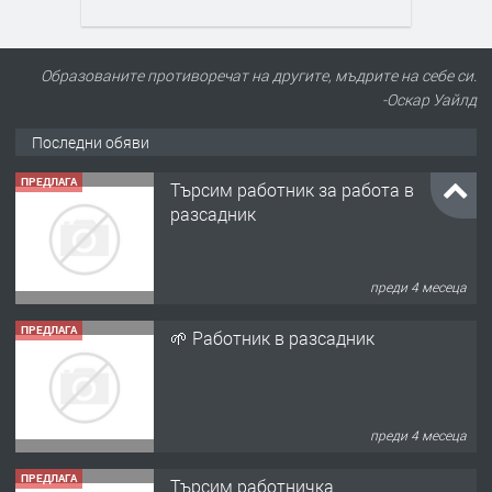
Образованите противоречат на другите, мъдрите на себе си.
-Оскар Уайлд
Последни обяви
ПРЕДЛАГА
🌱 Работник в разсадник
преди 4 месеца
ПРЕДЛАГА
Търсим работничка
преди 11 месеца
ПРЕДЛАГА
Продава употребявани чисти и