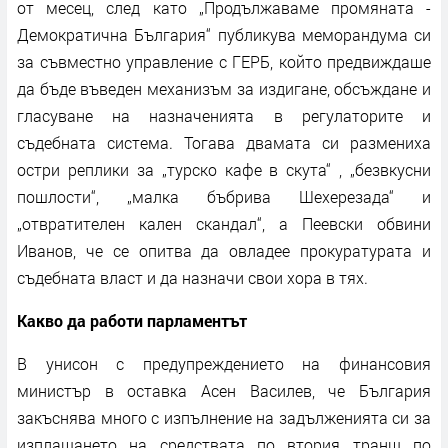
от месец, след като „Продължаваме промяната -
Демократична България“ публикува меморандума си
за съвместно управление с ГЕРБ, който предвиждаше
да бъде въведен механизъм за издигане, обсъждане и
гласуване на назначенията в регулаторите и
съдебната система. Тогава двамата си размениха
остри реплики за „турско кафе в скута“ , „безвкусни
пошлости“, „малка бъбрива Шехерезада“ и
„отвратителен кален скандал“, а Пеевски обвини
Иванов, че се опитва да овладее прокуратурата и
съдебната власт и да назначи свои хора в тях.
Какво да работи парламентът
В унисон с предупреждението на финансовия
министър в оставка Асен Василев, че България
закъснява много с изпълнение на задълженията си за
изплащането на средствата по втория транш по