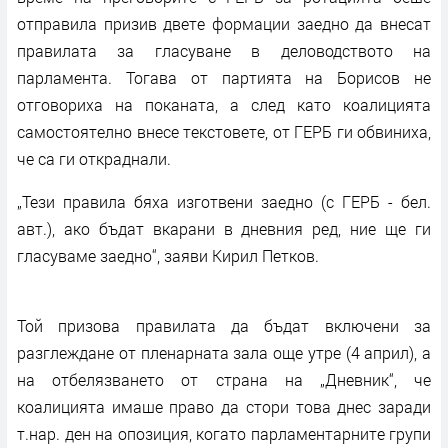
отправила призив двете формации заедно да внесат
правилата за гласуване в деловодството на
парламента. Тогава от партията на Борисов не
отговориха на поканата, а след като коалицията
самостоятелно внесе текстовете, от ГЕРБ ги обвиниха,
че са ги откраднали.
„Тези правила бяха изготвени заедно (с ГЕРБ - бел.
авт.), ако бъдат вкарани в дневния ред, ние ще ги
гласуваме заедно“, заяви Кирил Петков.
Той призова правилата да бъдат включени за
разглеждане от пленарната зала още утре (4 април), а
на отбелязването от страна на „Дневник“, че
коалицията имаше право да стори това днес заради
т.нар. ден на опозиция, когато парламентарните групи