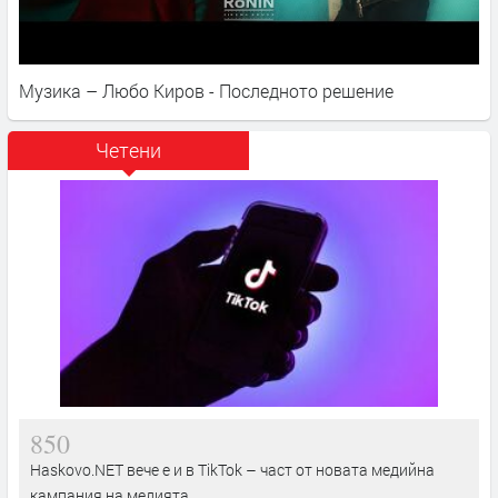
Музика – Любо Киров - Последното решение
Четени
850
Haskovo.NET вече е и в TikTok – част от новата медийна
кампания на медията