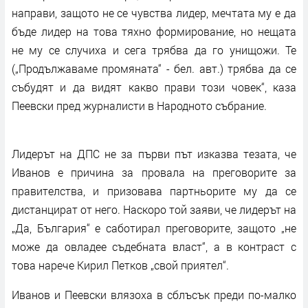
направи, защото не се чувства лидер, мечтата му е да
бъде лидер на това тяхно формирование, но нещата
не му се случиха и сега трябва да го унищожи. Те
(„Продължаваме промяната“ - бел. авт.) трябва да се
събудят и да видят какво прави този човек“, каза
Пеевски пред журналисти в Народното събрание.
Лидерът на ДПС не за първи път изказва тезата, че
Иванов е причина за провала на преговорите за
правителства, и призовава партньорите му да се
дистанцират от него. Наскоро той заяви, че лидерът на
„Да, България“ е саботирал преговорите, защото „не
може да овладее съдебната власт“, а в контраст с
това нарече Кирил Петков „свой приятел“.
Иванов и Пеевски влязоха в сблъсък преди по-малко