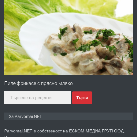
преди 1 година
ПРЕДЛАГА
Работа за общи работници
преди 1 година
ПРЕДЛАГА
Първи поход "По стъпките на Ангел
Войвода"
Пиле фрикасе с прясно мляко
Търси
преди 1 година
ПРЕДЛАГА
Монтажник на малки детайли за
За Parvomai.NET
медицинската индустрия
Parvomai.NET е собственост на ЕСКОМ МЕДИА ГРУП ООД.