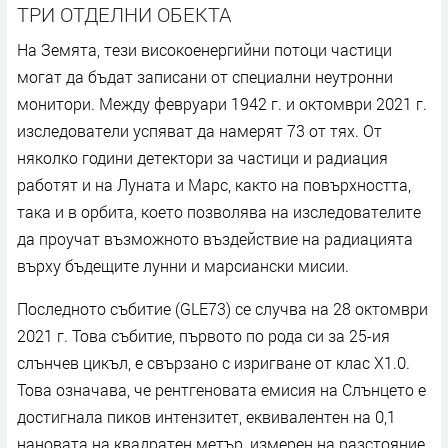
ТРИ ОТДЕЛНИ ОБЕКТА
На Земята, тези високоенергийни потоци частици
могат да бъдат записани от специални неутронни
монитори. Между февруари 1942 г. и октомври 2021 г.
изследователи успяват да намерят 73 от тях. От
няколко години детектори за частици и радиация
работят и на Луната и Марс, както на повърхността,
така и в орбита, което позволява на изследователите
да проучат възможното въздействие на радиацията
върху бъдещите лунни и марсиански мисии.
Последното събитие (GLE73) се случва на 28 октомври
2021 г. Това събитие, първото по рода си за 25-ия
слънчев цикъл, е свързано с изригване от клас X1.0.
Това означава, че рентгеновата емисия на Слънцето е
достигнала пиков интензитет, еквивалентен на 0,1
нановата на квадратен метър, измерен на разстояние