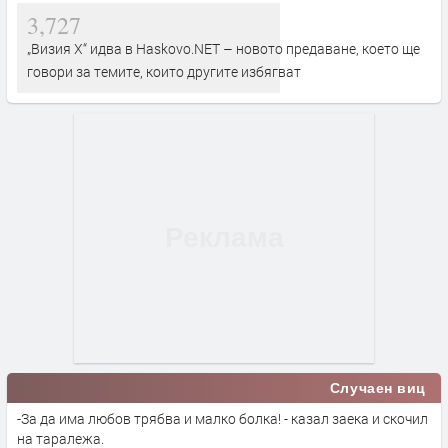
3,727
„Визия Х“ идва в Haskovo.NET – новото предаване, което ще
говори за темите, които другите избягват
Случаен виц
-За да има любов трябва и малко болка! - казал заека и скочил
на таралежа.