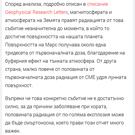
Според анализа, подробно описан в
списание
Geophysical Research Letters
, магнитосферата и
атмосферата на Земята правят радиацията от това
събитие незначителна до момента, в който то
достигне повърхността на нашата планета.
Повърхността на Марс получава около една
тридесета от първоначалната доза, благодарение на
буферния ефект на тънката атмосфера. От друга
страна, малко повече от половината от
първоначалната доза радиация от CME удря лунната
повърхност.
Въпреки че това конкретно събитие не е достатъчно
силно, за да причини заболяване при хората,
половината радиация от по-голяма експлозия може
да бъде смъртоносна, което прави този отчет много
важен.