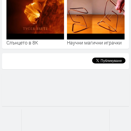
Слънцето в 8К
Научни магични играчки