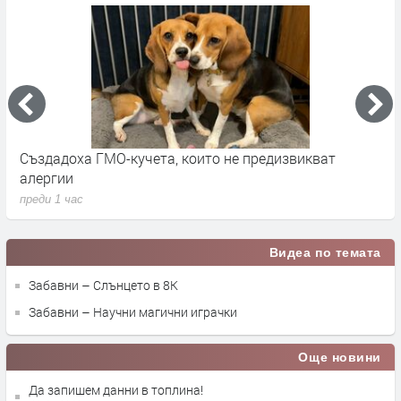
о
Създадоха ГМО-кучета, които не предизвикват
С
алергии
н
преди 1 час
п
Видеа по темата
Забавни – Слънцето в 8К
Забавни – Научни магични играчки
Още новини
Да запишем данни в топлина!