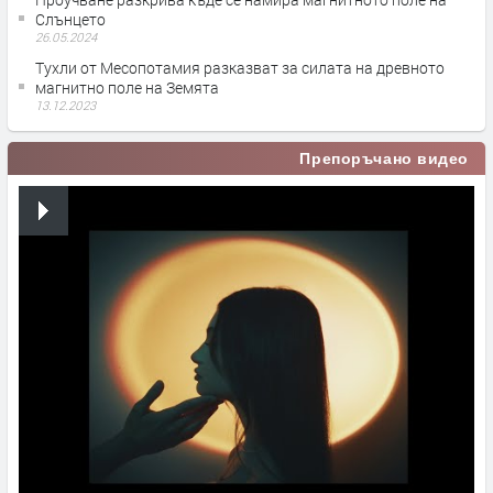
Слънцето
26.05.2024
Тухли от Месопотамия разказват за силата на древното
магнитно поле на Земята
13.12.2023
Препоръчано видео