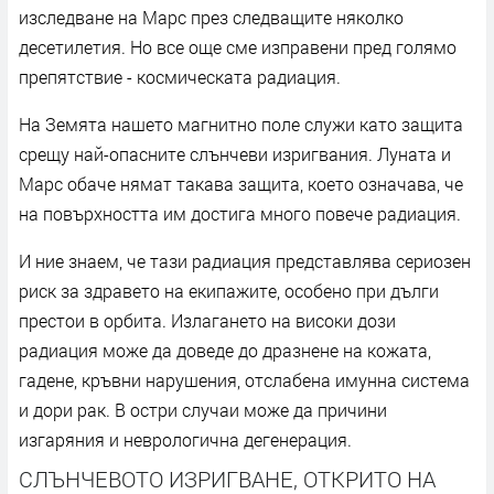
изследване на Марс през следващите няколко
десетилетия. Но все още сме изправени пред голямо
препятствие - космическата радиация.
На Земята нашето магнитно поле служи като защита
срещу най-опасните слънчеви изригвания. Луната и
Марс обаче нямат такава защита, което означава, че
на повърхността им достига много повече радиация.
И ние знаем, че тази радиация представлява сериозен
риск за здравето на екипажите, особено при дълги
престои в орбита. Излагането на високи дози
радиация може да доведе до дразнене на кожата,
гадене, кръвни нарушения, отслабена имунна система
и дори рак. В остри случаи може да причини
изгаряния и неврологична дегенерация.
СЛЪНЧЕВОТО ИЗРИГВАНЕ, ОТКРИТО НА