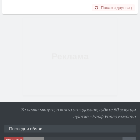
Покажи друг виц
За всяка минута, в която сте ядосани, губите 60 секунди
щастие. - Ралф Уолдо Емерсън
Последни обяви
ПРЕДЛАГА