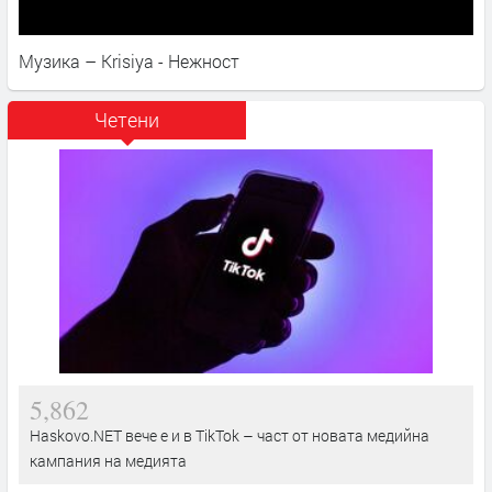
Музика – Krisiya - Нежност
Четени
5,862
Haskovo.NET вече е и в TikTok – част от новата медийна
кампания на медията