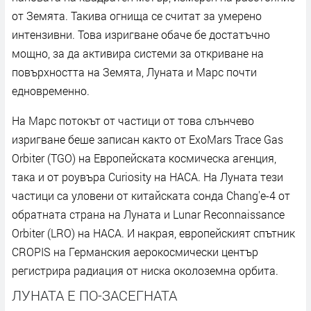
от Земята. Такива огнища се считат за умерено
интензивни. Това изригване обаче бе достатъчно
мощно, за да активира системи за откриване на
повърхността на Земята, Луната и Марс почти
едновременно.
На Марс потокът от частици от това слънчево
изригване беше записан както от ExoMars Trace Gas
Orbiter (TGO) на Европейската космическа агенция,
така и от роувъра Curiosity на НАСА. На Луната тези
частици са уловени от китайската сонда Chang'e-4 от
обратната страна на Луната и Lunar Reconnaissance
Orbiter (LRO) на НАСА. И накрая, европейският спътник
CROPIS на Германския аерокосмически център
регистрира радиация от ниска околоземна орбита.
ЛУНАТА Е ПО-ЗАСЕГНАТА