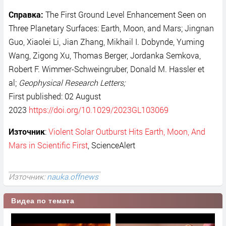
Справка:
The First Ground Level Enhancement Seen on
Three Planetary Surfaces: Earth, Moon, and Mars; Jingnan
Guo, Xiaolei Li, Jian Zhang, Mikhail I. Dobynde, Yuming
Wang, Zigong Xu, Thomas Berger, Jordanka Semkova,
Robert F. Wimmer-Schweingruber, Donald M. Hassler et
al;
Geophysical Research Letters;
First published: 02 August
2023
https://doi.org/10.1029/2023GL103069
Източник
:
Violent Solar Outburst Hits Earth, Moon, And
Mars in Scientific First
, ScienceАlert
Източник:
nauka.offnews
Видеа по темата