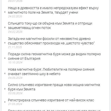
09.07.2026
Нещо в древността е имало непредсказуем ефект върху
магнитното поле на Земята, твърдят учени
24.02.2026
Слънцето току-що се обърна към Земята и отприщи
зашеметяващ огнен поток
04.02.2026
Загадъчни магнитни фосили от неизвестно древно
същество обясняват произхода на „шестото чувство“
21.11.2025
Поради силна геомагнитна буря може да видим полярно
сияние от България
10.10.2024
Нова магнитна буря: Любителите на полярни сияния
очакват светлинно шоу в небето
04.06.2024
Силно слънчево изригване праща нова мощна магнитна
буря към Земята
03.06.2024
Регистрираха слънчево изригване от най-висок клас
27.05.2024
Проучване разкрива къде се намира магнитното поле на