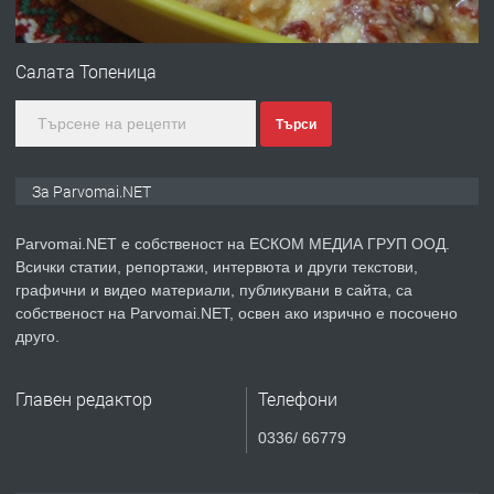
ПРЕДЛАГА
Продавам апартамент - гр.
Първомай
Салата Топеница
Търси
преди 1 година
ТЪРСИ
Търсим работник
За Parvomai.NET
Parvomai.NET е собственост на ЕСКОМ МЕДИА ГРУП ООД.
Всички статии, репортажи, интервюта и други текстови,
преди 1 година
графични и видео материали, публикувани в сайта, са
собственост на Parvomai.NET, освен ако изрично е посочено
ПРЕДЛАГА
Търсим работник за работа в
друго.
разсадник
Главен редактор
Телефони
преди 4 месеца
0336/ 66779
ПРЕДЛАГА
🌱 Работник в разсадник