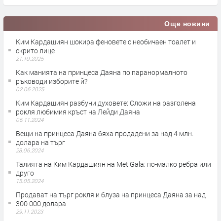
Още новини
Ким Кардашиян шокира феновете с необичаен тоалет и
скрито лице
21.10.2025
Как манията на принцеса Даяна по паранормалното
ръководи изборите й?
02.06.2025
Ким Кардашиян разбуни духовете: Сложи на разголена
рокля любимия кръст на Лейди Даяна
05.11.2024
Вещи на принцеса Даяна бяха продадени за над 4 млн.
долара на търг
28.06.2024
Талията на Ким Кардашиян на Met Gala: по-малко ребра или
друго
15.05.2024
Продават на търг рокля и блуза на принцеса Даяна за над
300 000 долара
29.11.2023