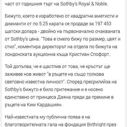
част от годишния търг на Sothby's Royal & Noble.
Бижуто, което е изработено от квадратни аметисти и
диаманти от по 5.25 карата се продаде за 197 453
щатски долара - двойно на първоначално очакваната
от Sothby's цена. "Това е смело бижу по размер, цвят и
стил", коментира директорът на отдела по бижута на
лондонската аукционна къща Кристиан Спофорт.
Той допълва, че е щастлив от това, че кръстът ще
заживее нов живот "в ръцете на също толкова
световно известна личност". Според пресрилийза на
Sothby's бижуто е било притежание и е носено
единствено от принцеса Даяна преди да премине в
ръцете на Ким Кардашиян.
Най-известната му публична поява е на
благотворителната гала на фондация Birthright през