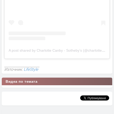
A post shared by Charlotte Canby - Sotheby’s (@charlottecanby_sothebys)
Източник:
LifeStyle
Видеа по темата