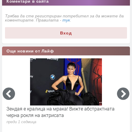
Коментари в сайта
Трябва да сте регистриран потребител за да можете да
коментирате. Правилата -
тук
.
Вход
Още новини от Лайф
Зендая е кралица на мрака! Вижте абстрактната
T
черна рокля на актрисата
п
преди 1 седмица