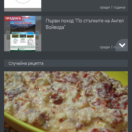
преди 1 година
ПРЕДЛАГА
Първи поход "По стъпките на Ангел
Войвода"
преди 1 година
ПРЕДЛАГА
Монтажник на малки детайли за
Случайна рецепта
медицинската индустрия
преди 1 година
ПРЕДЛАГА
Уроци по Математика
преди 1 година