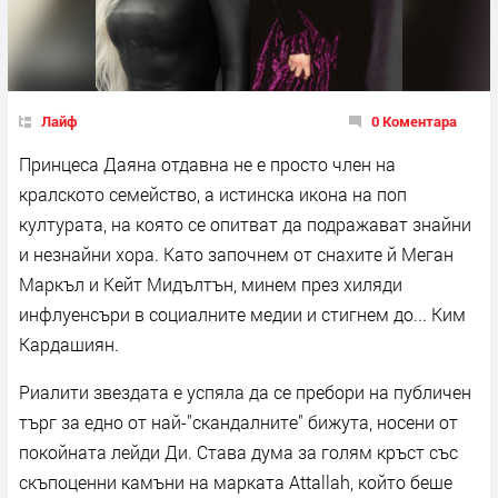
Лайф
0 Коментара
Принцеса Даяна отдавна не е просто член на
кралското семейство, а истинска икона на поп
културата, на която се опитват да подражават знайни
и незнайни хора. Като започнем от снахите й Меган
Маркъл и Кейт Мидълтън, минем през хиляди
инфлуенсъри в социалните медии и стигнем до... Ким
Кардашиян.
Риалити звездата е успяла да се пребори на публичен
търг за едно от най-"скандалните" бижута, носени от
покойната лейди Ди. Става дума за голям кръст със
скъпоценни камъни на марката Attallah, който беше