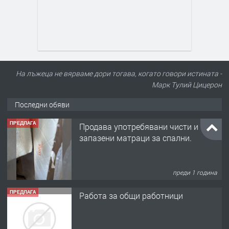
На лъжеца не вярваме дори тогава, когато говори истината -
Марк Тулий Цицерон
Последни обяви
ПРЕДЛАГА
Продава употребявани чисти и
запазени матраци за спални.
преди 1 година
ПРЕДЛАГА
Работа за общи работници