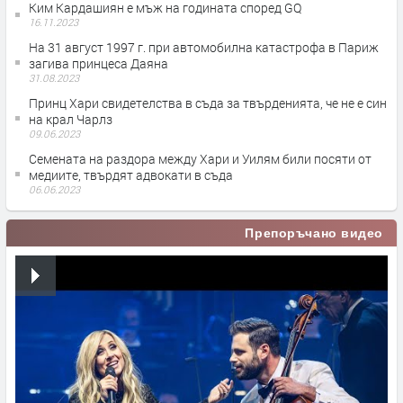
Ким Кардашиян е мъж на годината според GQ
16.11.2023
На 31 август 1997 г. при автомобилна катастрофа в Париж
загива принцеса Даяна
31.08.2023
Принц Хари свидетелства в съда за твърденията, че не е син
на крал Чарлз
09.06.2023
Семената на раздора между Хари и Уилям били посяти от
медиите, твърдят адвокати в съда
06.06.2023
Препоръчано видео