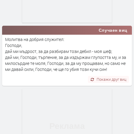
Случаен виц
Молитва на добрия служител:
Господи,
дай ми мъдрост, за да разбирам този дебил - моя шеф;
дай ми, Господи, търпение, за да издържам глупостта му, и за
милосърдие те моля, Господи, за да му прощавам, но само не
ми давай сили, Господи, че ще го убия този кучи син!
Покажи друг виц