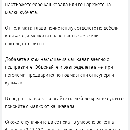
Настържете едро кашкавала или го нарежете на
малки кубчета.
От голямата глава почистен лук отделете по дебели
кръгчета, а малката глава настържете или
накълцайте ситно.
Добавете я към накълцания кашкавал заедно с
подправките. Объркайте и разпределете в четири
неголеми, предварително подмазнени огнеупорни
купички.
В средата на всяка слагайте по дебело кръгче лук и го
покрийте с малко от кашкавала.
Сложете купичките да се пекат в умерено загряна
фурна на 170-180 градуса, докато се получи приятен