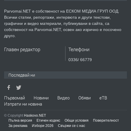
Parvomai.NET е собственост на ЕСКОМ МЕДИА ГРУП ООД.
Всички статии, репортажи, интервюта и други текстови,
преди 1 година
графични и видео материали, публикувани в сайта, са
собственост на Parvomai.NET, освен ако изрично е посочено
ПРЕДЛАГА
Уроци по Математика
друго.
Главен редактор
Телефони
преди 1 година
0336/ 66779
ПРЕДЛАГА
Продавам апартамент - гр.
Последвай ни
Първомай
преди 1 година
Първомай
Новини
Видео
Обяви
еТВ
Изпрати ни новина
ТЪРСИ
Търсим работник
© Copyright
Haskovo.NET
Пълна версия
Етичен кодекс
Общи условия
Поверителност
За реклама
Избори 2026
Свържи се с нас