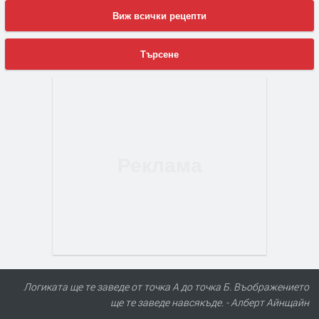
Виж всички рецепти
Търсене
Логиката ще те заведе от точка А до точка Б. Въображението
ще те заведе навсякъде. - Алберт Айнщайн