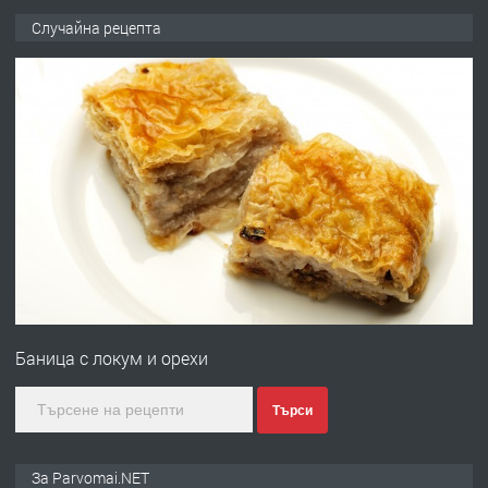
ПРЕДЛАГА
Продава употребявани чисти и
Случайна рецепта
запазени матраци за спални.
преди 1 година
ПРЕДЛАГА
Работа за общи работници
преди 1 година
ПРЕДЛАГА
Първи поход "По стъпките на Ангел
Войвода"
Баница с локум и орехи
преди 1 година
Търси
ПРЕДЛАГА
Монтажник на малки детайли за
За Parvomai.NET
медицинската индустрия