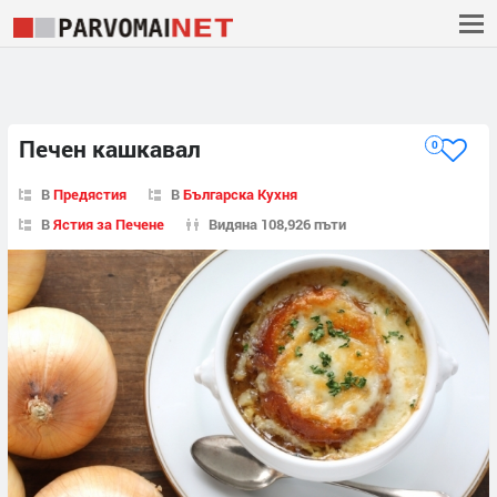
Печен кашкавал
0
В
Предястия
В
Българска Кухня
В
Ястия за Печене
Видяна 108,926 пъти