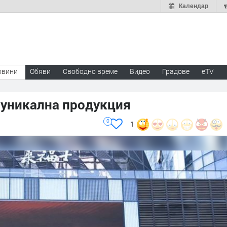
Календар
овини
Обяви
Свободно време
Видео
Градове
eTV
в уникална продукция
0
1