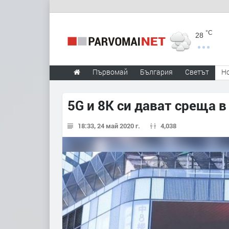
°C
28
Първомай
България
Светът
Н
5G и 8K си дават среща 
18:33, 24 май 2020 г.
4,038