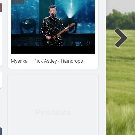
Музика – Rick Astley - Raindrops