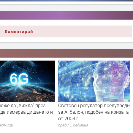
Коментирай
оже да „вижда“ през
Световен регулатор предупреди
 да измерва дишането и
за AI балон, подобен на кризата
от 2008 г.
седмица
преди 1 седмица