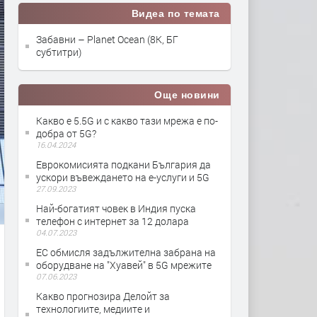
Видеа по темата
Забавни – Planet Ocean (8K, БГ
субтитри)
Още новини
Какво е 5.5G и с какво тази мрежа е по-
добра от 5G?
16.04.2024
Еврокомисията подкани България да
ускори въвеждането на е-услуги и 5G
27.09.2023
Най-богатият човек в Индия пуска
телефон с интернет за 12 долара
04.07.2023
ЕС обмисля задължителна забрана на
оборудване на "Хуавей" в 5G мрежите
07.06.2023
Какво прогнозира Делойт за
технологиите, медиите и