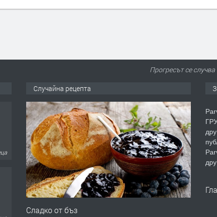
Прогресът се случва
Случайна рецепта
З
Par
ГРУ
дру
пуб
Par
еца
дру
Гл
Сладко от бъз