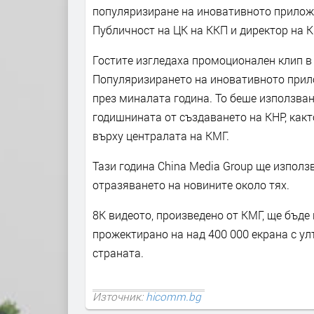
популяризиране на иновативното приложе
Публичност на ЦК на ККП и директор на 
Гостите изгледаха промоционален клип в 
Популяризирането на иновативното прилож
през миналата година. То беше използва
годишнината от създаването на КНР, как
върху централата на КМГ.
Тази година China Media Group ще използ
отразяването на новините около тях.
8K видеото, произведено от КМГ, ще бъд
прожектирано на над 400 000 екрана с у
страната.
Източник:
hicomm.bg