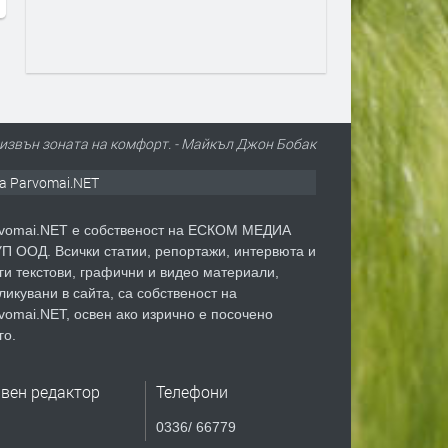
 извън зоната на комфорт. - Майкъл Джон Бобак
а Parvomai.NET
vomai.NET е собственост на ЕСКОМ МЕДИА
П ООД. Всички статии, репортажи, интервюта и
ги текстови, графични и видео материали,
ликувани в сайта, са собственост на
vomai.NET, освен ако изрично е посочено
го.
авен редактор
Телефони
0336/ 66779