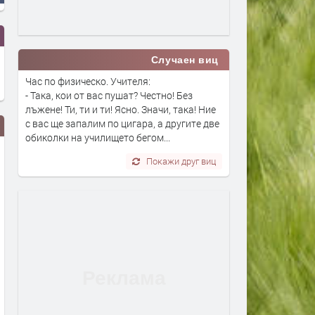
Случаен виц
Час по физическо. Учителя:
- Така, кои от вас пушат? Честно! Без
лъжене! Ти, ти и ти! Ясно. Значи, така! Ние
с вас ще запалим по цигара, а другите две
обиколки на училището бегом...
Покажи друг виц
В САЩ работят по плаващ
Питейна вода от морето: 
мини-АЕЦ и центрове за данни в
трябва да знаем за
океана
обезсоляването
преди 1 седмица
преди 1 седмица