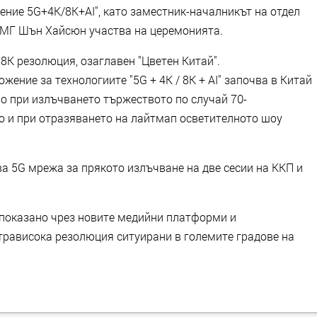
ние 5G+4K/8K+AI", като заместник-началникът на отдел
КМГ Шън Хайсюн участва на церемонията.
8K резолюция, озаглавен "Цветен Китай".
ение за технологиите "5G + 4K / 8K + AI" започва в Китай
но при излъчването тържеството по случай 70-
то и при отразяването на лайтмап осветителното шоу
ва 5G мрежа за прякото излъчване на две сесии на ККП и
е показано чрез новите медийни платформи и
лтрависока резолюция ситуирани в големите градове на