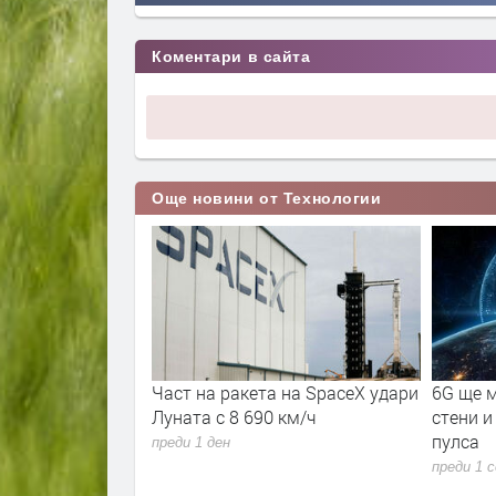
Коментари в сайта
Още новини от Технологии
 знаят как да
Част на ракета на SpaceX удари
6G ще м
носни
Луната с 8 690 км/ч
стени и
ъжия. Някои и ще
пулса
преди 1 ден
преди 1 