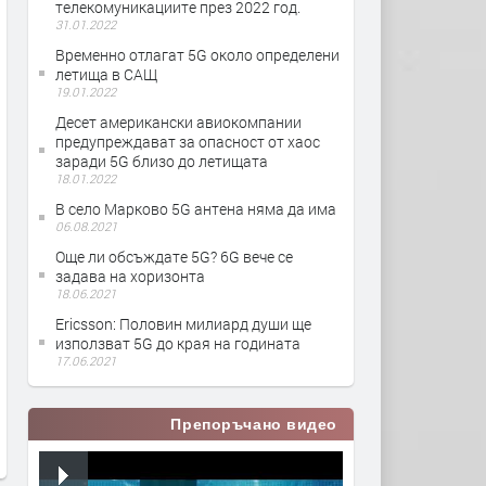
телекомуникациите през 2022 год.
31.01.2022
Временно отлагат 5G около определени
летища в САЩ
19.01.2022
Десет американски авиокомпании
предупреждават за опасност от хаос
заради 5G близо до летищата
18.01.2022
В село Марково 5G антена няма да има
06.08.2021
Още ли обсъждате 5G? 6G вече се
задава на хоризонта
18.06.2021
Ericsson: Половин милиард души ще
използват 5G до края на годината
17.06.2021
Препоръчано видео