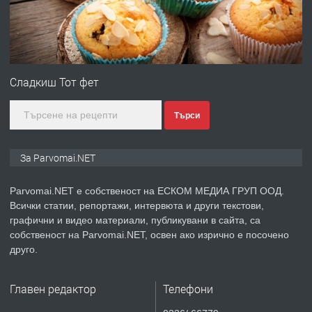
преди 1 година
ПРЕДЛАГА
Първи поход "По стъпките на Ангел
Войвода"
Сладкиш Тот фет
Търси
преди 1 година
ПРЕДЛАГА
Монтажник на малки детайли за
За Parvomai.NET
медицинската индустрия
Parvomai.NET е собственост на ЕСКОМ МЕДИА ГРУП ООД.
Всички статии, репортажи, интервюта и други текстови,
преди 1 година
графични и видео материали, публикувани в сайта, са
собственост на Parvomai.NET, освен ако изрично е посочено
ПРЕДЛАГА
Уроци по Математика
друго.
Главен редактор
Телефони
преди 1 година