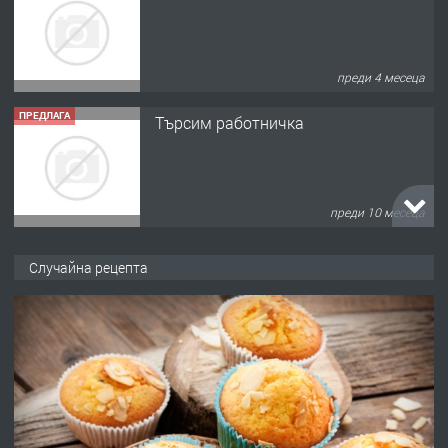
преди 4 месеца
ПРЕДЛАГА
Търсим работничка
преди 10 месеца
ПРЕДЛАГА
Продава употребявани чисти и
Случайна рецепта
запазени матраци за спални.
преди 1 година
ПРЕДЛАГА
Работа за общи работници