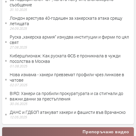
съобщение
31.10.2025
Лондон арестува 40-годишен за хакерската атака срещу
летищата
24.09.2025
Руска „хакерска армия“ изнудва институции и фирми по цял
свят
27.08.2025
Кибершпионаж: Как руската ФСБ е проникнала в чужди
посолства в Москва
01.08.2025
Нова измама - хакери превземат профили чрез линкове в
чатове
02.07.2025
BIRD: Хакери са пробили прокуратурата и са стигнали до
важни данни за престъпления
30.06.2025
ДАНС и ГДБОП атакуват хакери и фашисти във Врачанско
12.05.2025
Препоръчано видео