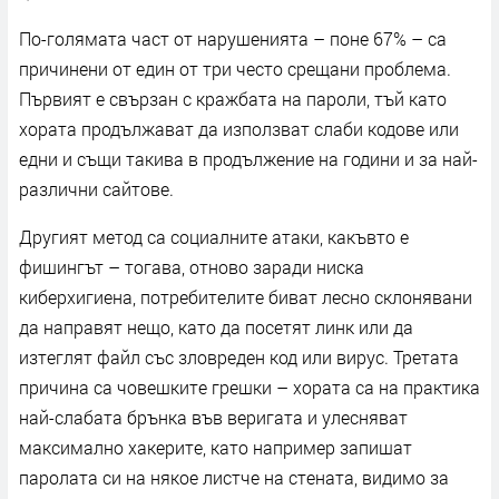
По-голямата част от нарушенията – поне 67% – са
причинени от един от три често срещани проблема.
Първият е свързан с кражбата на пароли, тъй като
хората продължават да използват слаби кодове или
едни и същи такива в продължение на години и за най-
различни сайтове.
Другият метод са социалните атаки, какъвто е
фишингът – тогава, отново заради ниска
киберхигиена, потребителите биват лесно склонявани
да направят нещо, като да посетят линк или да
изтеглят файл със зловреден код или вирус. Третата
причина са човешките грешки – хората са на практика
най-слабата брънка във веригата и улесняват
максимално хакерите, като например запишат
паролата си на някое листче на стената, видимо за