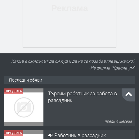
Какъв е смисълът да си луд и да не се позабавляваш малко?
-Из филма "Красив ум"
Последни обяви
ПРЕДЛАГА
Търсим работник за работа в
разсадник
преди 4 месеца
ПРЕДЛАГА
🌱 Работник в разсадник