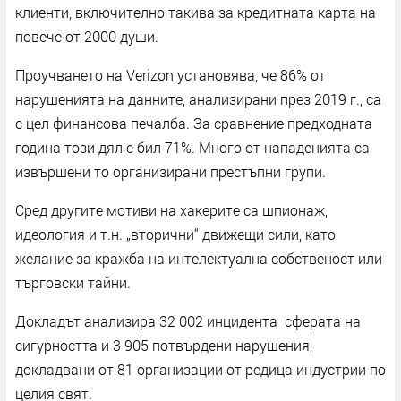
клиенти, включително такива за кредитната карта на
повече от 2000 души.
Проучването на Verizon установява, че 86% от
нарушенията на данните, анализирани през 2019 г., са
с цел финансова печалба. За сравнение предходната
година този дял е бил 71%. Много от нападенията са
извършени то организирани престъпни групи.
Сред другите мотиви на хакерите са шпионаж,
идеология и т.н. „вторични“ движещи сили, като
желание за кражба на интелектуална собственост или
търговски тайни.
Докладът анализира 32 002 инцидента сферата на
сигурността и 3 905 потвърдени нарушения,
докладвани от 81 организации от редица индустрии по
целия свят.