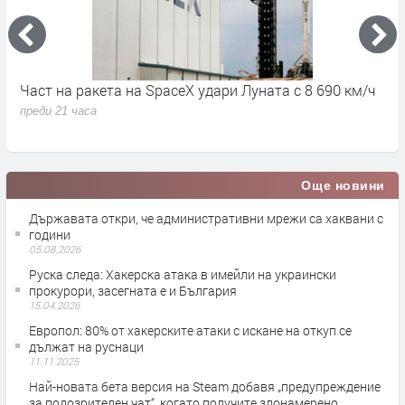
Част на ракета на SpaceX удари Луната с 8 690 км/ч
6
д
преди 21 часа
п
Още новини
Държавата откри, че административни мрежи са хаквани с
години
05.08.2026
Руска следа: Хакерска атака в имейли на украински
прокурори, засегната е и България
15.04.2026
Европол: 80% от хакерските атаки с искане на откуп се
дължат на руснаци
11.11.2025
Най-новата бета версия на Steam добавя „предупреждение
за подозрителен чат“, когато получите злонамерено