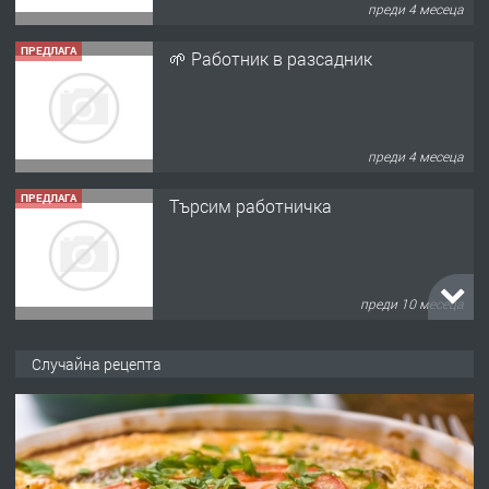
преди 4 месеца
ПРЕДЛАГА
🌱 Работник в разсадник
преди 4 месеца
ПРЕДЛАГА
Търсим работничка
преди 10 месеца
ПРЕДЛАГА
Продава употребявани чисти и
Случайна рецепта
запазени матраци за спални.
преди 1 година