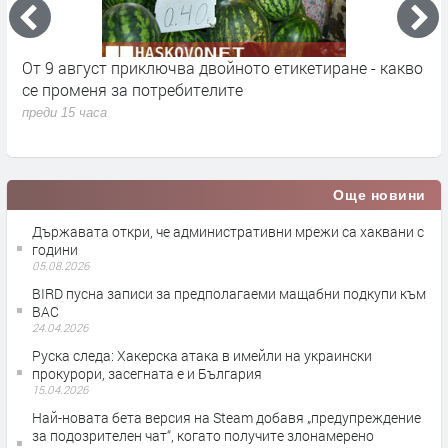
кт
От 9 август приключва двойното етикетиране - какво
М
се променя за потребителите
к
преди 15 часа
п
Още новини
Държавата откри, че административни мрежи са хаквани с
години
05.08.2026
BIRD пусна записи за предполагаеми мащабни подкупи към
ВАС
24.04.2026
Руска следа: Хакерска атака в имейли на украински
прокурори, засегната е и България
15.04.2026
Най-новата бета версия на Steam добавя „предупреждение
за подозрителен чат“, когато получите злонамерено