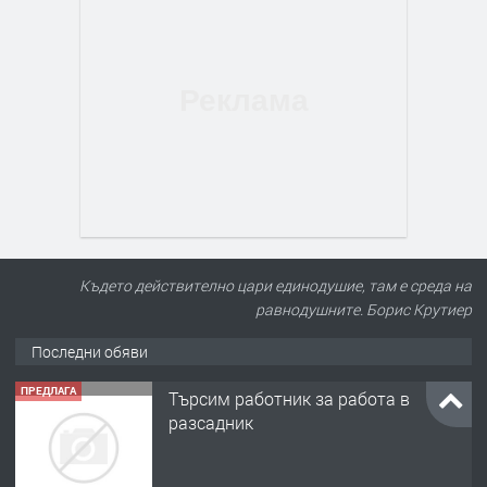
Където действително цари единодушие, там е среда на
равнодушните. Борис Крутиер
Последни обяви
ПРЕДЛАГА
Търсим работник за работа в
разсадник