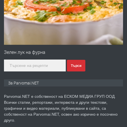
ПРЕДЛАГА
Работа за общи работници
преди 1 година
ПРЕДЛАГА
Първи поход "По стъпките на Ангел
Войвода"
Зелен лук на фурна
Търси
преди 1 година
ПРЕДЛАГА
Монтажник на малки детайли за
За Parvomai.NET
медицинската индустрия
Parvomai.NET е собственост на ЕСКОМ МЕДИА ГРУП ООД.
Всички статии, репортажи, интервюта и други текстови,
преди 1 година
графични и видео материали, публикувани в сайта, са
собственост на Parvomai.NET, освен ако изрично е посочено
ПРЕДЛАГА
Уроци по Математика
друго.