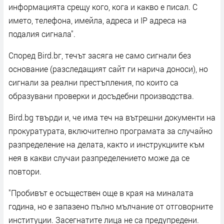
информацията срещу кого, кога и какво е писал. С
името, телефона, имейла, адреса и IP адреса на
подалия сигнала".
Според Bird.bг, течът засяга не само сигнали без
основание (разследащият сайт ги нарича доноси), но
сигнали за реални престъпления, по които са
образувани проверки и досъдебни производства.
Bird.bg твърди и, че има теч на вътрешни документи на
прокуратурата, включително програмата за случайно
разпределение на делата, както и инструкциите към
нея в какви случаи разпределението може да се
повтори.
"Пробивът е осъществен още в края на миналата
година, но е запазено пълно мълчание от отговорните
институции. Засегнатите лица не са предупредени.