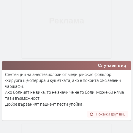
Случаен виц
Сентенции на анестезиолози от медицинския фолклор:
-Хирурга ще оперира и кушетката, ако е покрита със зелени
чаршафи.
Ако болният не вика, то не значи че не го боли. Може би няма
тази възможност.
Добре вързаният пациент пести упойка.
Покажи друг виц