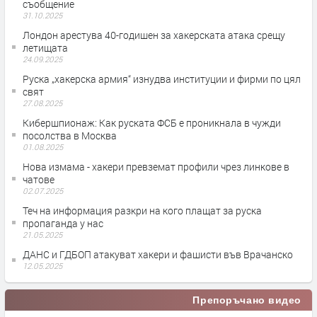
съобщение
31.10.2025
Лондон арестува 40-годишен за хакерската атака срещу
летищата
24.09.2025
Руска „хакерска армия“ изнудва институции и фирми по цял
свят
27.08.2025
Кибершпионаж: Как руската ФСБ е проникнала в чужди
посолства в Москва
01.08.2025
Нова измама - хакери превземат профили чрез линкове в
чатове
02.07.2025
Теч на информация разкри на кого плащат за руска
пропаганда у нас
21.05.2025
ДАНС и ГДБОП атакуват хакери и фашисти във Врачанско
12.05.2025
Препоръчано видео