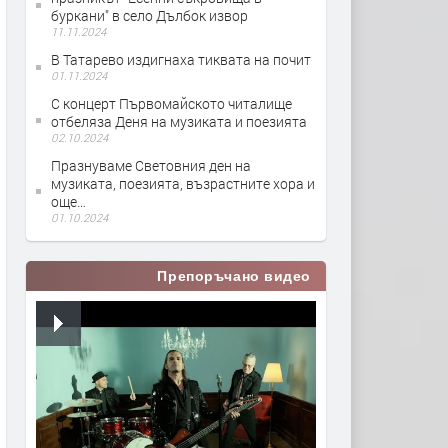
буркани" в село Дълбок извор
11.11.2024
В Татaрево издигнаха тиквата на почит
01.11.2024
С концерт Първомайското читалище
отбеляза Деня на музиката и поезията
02.10.2024
Празнуваме Световния ден на
музиката, поезията, възрастните хора и
още…
01.10.2024
Препоръчано видео