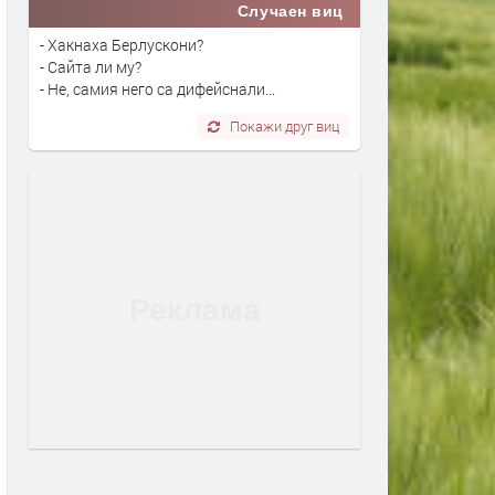
Случаен виц
- Хакнаха Берлускони?
- Сайта ли му?
- Не, самия него са дифейснали...
Покажи друг виц