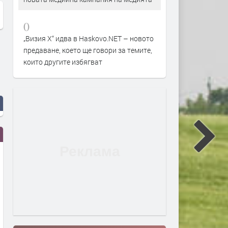
0
„Визия Х“ идва в Haskovo.NET – новото
предаване, което ще говори за темите,
които другите избягват