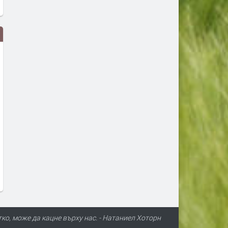
Маратонки за бягане в CCC –
Предстои 29-та специали
високи технологии и удобство
изложба за далматини
за всеки километър
преди 3 месеца
преди 2 месеца
тко, може да кацне върху нас. - Натаниел Хоторн