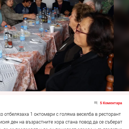
5 Коментара
о отбелязаха 1 октомври с голяма веселба в ресторант
исия ден на възрастните хора стана повод да се съберат