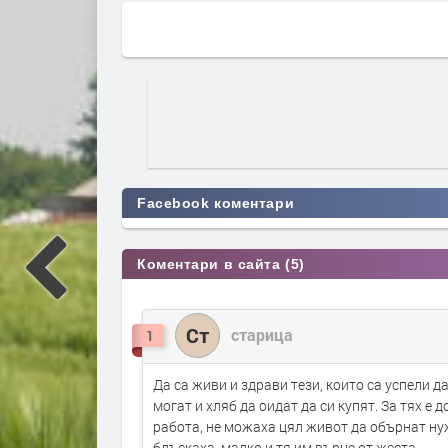
Facebook коментари
Коментари в сайта (5)
Ст
старица
1
Да са живи и здрави тези, които са успели да
могат и хляб да оидат да си купят. За тях е 
работа, не можаха цял живот да обърнат нуж
блъскаха, малко и тя им върне от жеста.