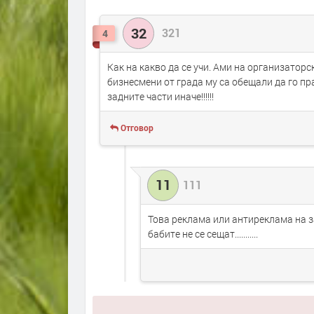
32
321
4
Как на какво да се учи. Ами на организаторск
бизнесмени от града му са обещали да го пр
задните части иначе!!!!!!
Отговор
11
111
Това реклама или антиреклама на за
бабите не се сещат...........