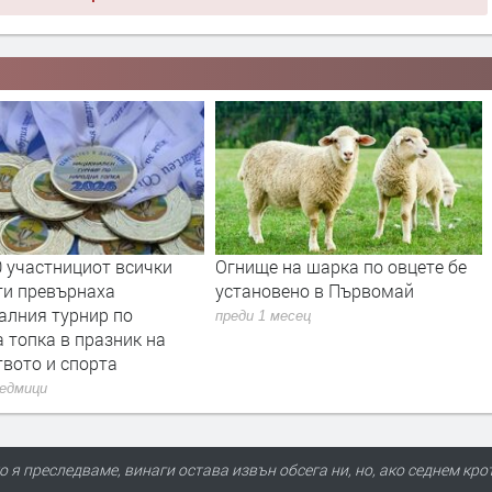
на шарка по овцете бе
Земетресение край Първомай
вено в Първомай
преди 2 месеца
месец
о я преследваме, винаги остава извън обсега ни, но, ако седнем кро