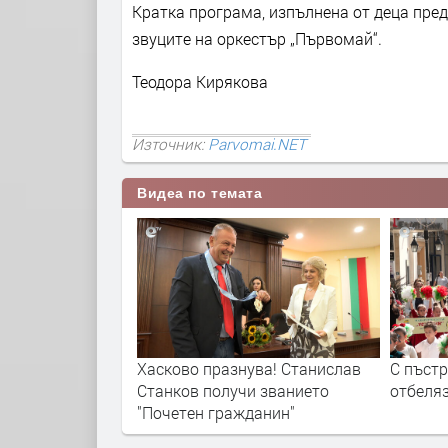
Кратка програма, изпълнена от деца пред
звуците на оркестър „Първомай“.
Теодора Кирякова
Източник:
Parvomai.NET
Видеа по темата
ва! Станислав
С пъстро шествие Хасково
Хасков
и званието
отбеляза 24 май
Освобо
данин"