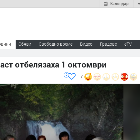
Календар
овини
Обяви
Свободно време
Видео
Градове
eTV
раст отбелязаха 1 октомври
0
7