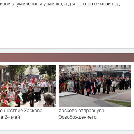
извика умиление и усмивка, а дълго хоро се изви под
о отпразнува
Хасково отпразнува Деня на
ждението
независимостта