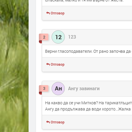
Отговор
12
123
2
Верни гласоподаватели. От рано започва да с
Отговор
Ан
Ангу завинаги
3
На какво да се учи Митков? На тарикатлъците
Ангу да продължава да води хорото...Жалка
Отговор