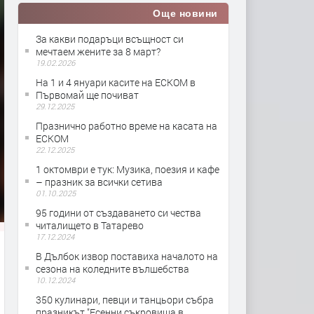
Още новини
За какви подаръци всъщност си
мечтаем жените за 8 март?
19.02.2026
На 1 и 4 януари касите на ЕСКОМ в
Първомай ще почиват
29.12.2025
Празнично работно време на касата на
ЕСКОМ
22.12.2025
1 октомври е тук: Музика, поезия и кафе
– празник за всички сетива
01.10.2025
95 години от създаването си чества
читалището в Татарево
17.12.2024
В Дълбок извор поставиха началото на
сезона на коледните вълшебства
10.12.2024
350 кулинари, певци и танцьори събра
празникът "Есенни съкровища в