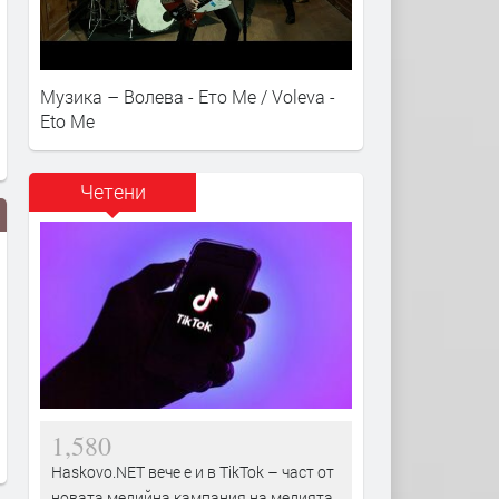
Музика – Волева - Ето Ме / Voleva -
Eto Me
Четени
В Сърница почетоха Свети Илия
С тържествен ритуал Хас
и раздадоха курбан за здраве
отпразнува Гергьовден
1,580
Haskovo.NET вече е и в TikTok – част от
новата медийна кампания на медията