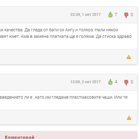
7
0
22:39, 1 окт 2017
и качества. Да гледа от бати си Ангу и толкоз. Нали някои
авят кмет. Ама в замяна платката ще е голяма. Да стиска здраво
4
0
12:00, 2 окт 2017
ведението ли е , като им гледаме пластмасовите чаши. Или те
Коментирай