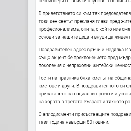
пенсионери от всички клубове в общината
В приветствието си към тях председателя
този ден светът прекланя глави пред жит
професионализма, опита, с който ние сме
основи за нашите деца и внуци да живеят 
Поздравителен адрес връчи и Недялка Ив
също акцент бе преклонението пред мъдр
поколения с непреходни житейски ценнос
Гости на празника бяха кметът на община
кметове и други. В поздравителното си 
прилагането на социални проекти и усвоя
на хората в третата възраст и тяхното 
С аплодисменти присъстващите поздравих
тази година навърши 80 години.