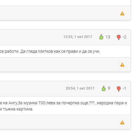
13
-2
12:53, 1 окт 2017
е работи. Да гледа Митков как се прави и да се учи.
9
-1
20:54, 1 окт 2017
 на Ангу.За музика 700 лева за почерпка още.???...народна пара и
 и тъжна картина.