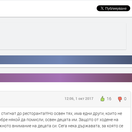
16
0
12:06, 1 окт 2017
 стигнат до ресторанта!!!Но освен тях, има едни други, които не
добре някой да помисли, освен децата им. Защото от ходене на
ното внимание на децата си. Сега нека държавата, за която се