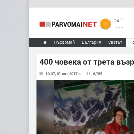
°C
24
Първомай
България
Светът
Н
400 човека от трета въз
10:37, 01 окт 2017 г.
6,155