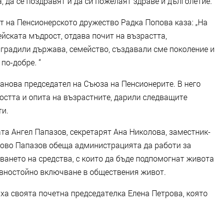
, да се поздравят и да си пожелаят здраве и дълголетие.
т на Пенсионерското дружество Радка Попова каза: „На
ейската мъдрост, отдава почит на възрастта,
 градили държава, семейство, създавали сме поколение и
по-добре. “
анова председател на Съюза на Пенсионерите. В него
остта и опита на възрастните, дарили следващите
ти.
та Ангел Папазов, секретарят Ана Николова, заместник-
слово Папазов обеща администрацията да работи за
ването на средства, с които да бъде подпомогнат живота
равностойно включване в обществения живот.
а своята почетна председателка Елена Петрова, която