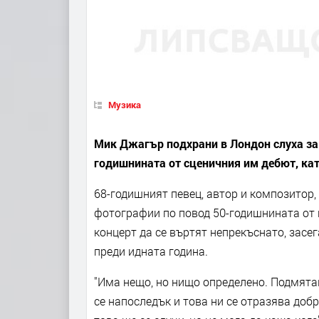
Музика
Мик Джагър подхрани в Лондон слуха за 
годишнината от сценичния им дебют, като
68-годишният певец, автор и композитор, 
фотографии по повод 50-годишнината от 
концерт да се въртят непрекъснато, засе
преди идната година.
"Има нещо, но нищо определено. Подмята
се напоследък и това ни се отразява добр