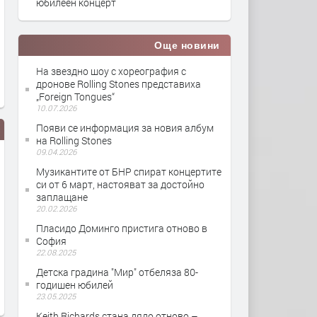
юбилеен концерт
Още новини
На звездно шоу с хореография с
дронове Rolling Stones представиха
„Foreign Tongues“
10.07.2026
Появи се информация за новия албум
на Rolling Stones
09.04.2026
Музикантите от БНР спират концертите
си от 6 март, настояват за достойно
заплащане
20.02.2026
Пласидо Доминго пристига отново в
София
The Rolling Stones - Fool to Cry
Любо Киров излиза на с
22.08.2025
в Хасково за празника н
Детска градина "Мир" отбеляза 80-
годишен юбилей
23.05.2025
Keith Richards стана дядо отново –