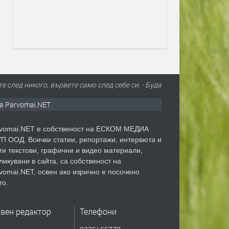
е след никого, вървете само след себе си. - Буда
а Parvomai.NET
vomai.NET е собственост на ЕСКОМ МЕДИА
П ООД. Всички статии, репортажи, интервюта и
ги текстови, графични и видео материали,
ликувани в сайта, са собственост на
vomai.NET, освен ако изрично е посочено
го.
авен редактор
Телефони