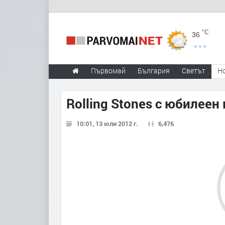
°C
36
Първомай
България
Светът
Н
Rolling Stones с юбилеен
10:01, 13 юли 2012 г.
6,476