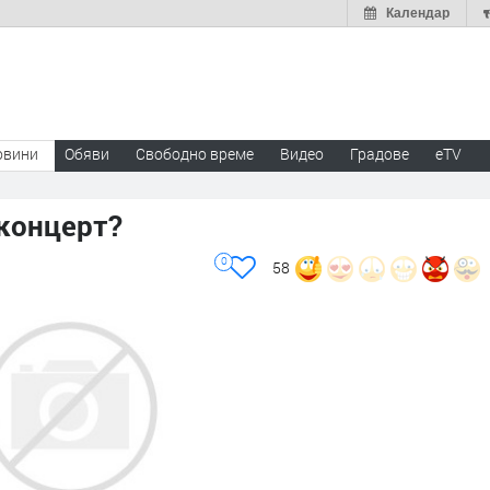
Календар
овини
Обяви
Свободно време
Видео
Градове
eTV
 концерт?
0
58