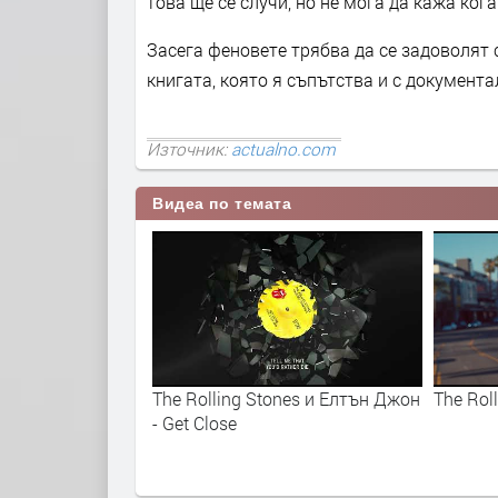
това ще се случи, но не мога да кажа кога
Засега феновете трябва да се задоволят с 
книгата, която я съпътства и с документ
Източник:
actualno.com
Видеа по темата
ones и Елтън Джон
The Rolling Stones - Angry
On Dec