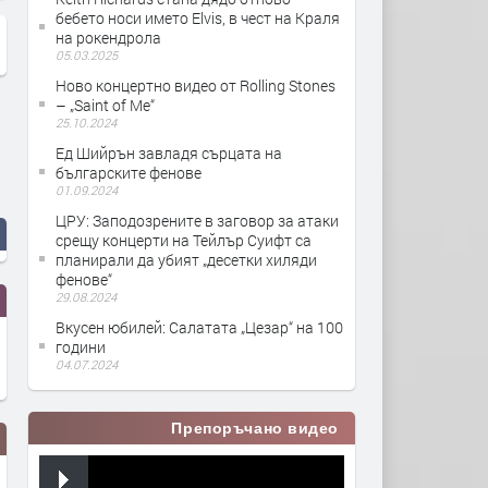
бебето носи името Elvis, в чест на Краля
на рокендрола
05.03.2025
Ново концертно видео от Rolling Stones
– „Saint of Me“
25.10.2024
Ед Шийрън завладя сърцата на
българските фенове
01.09.2024
ЦРУ: Заподозрените в заговор за атаки
срещу концерти на Тейлър Суифт са
планирали да убият „десетки хиляди
фенове“
29.08.2024
Вкусен юбилей: Салатата „Цезар“ на 100
години
04.07.2024
Препоръчано видео