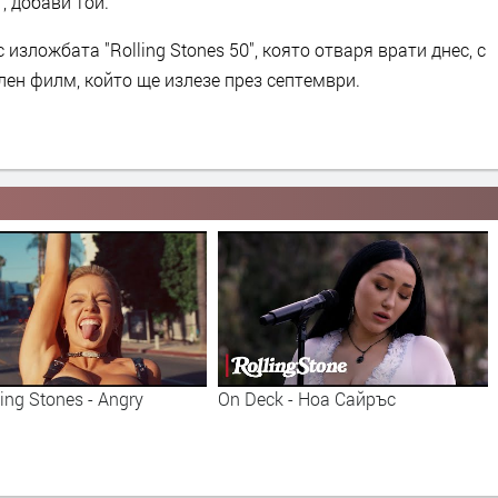
", добави той.
изложбата "Rolling Stones 50", която отваря врати днес, с
ален филм, който ще излезе през септември.
k - Ноа Сайръс
The Rolling Stones - You Got Me
Rocking