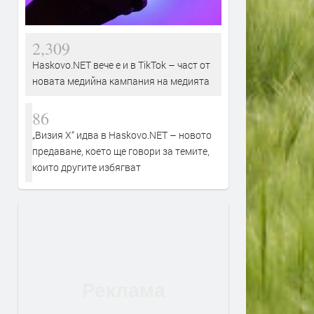
2,309
Haskovo.NET вече е и в TikTok – част от
новата медийна кампания на медията
86
„Визия Х“ идва в Haskovo.NET – новото
предаване, което ще говори за темите,
които другите избягват