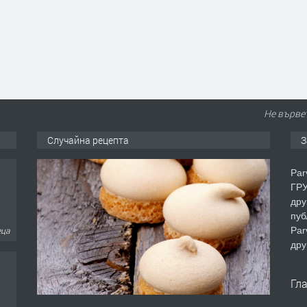
Не вървет
Случайна рецепта
З
еца
Par
ГРУ
дру
пуб
Par
еца
дру
Гл