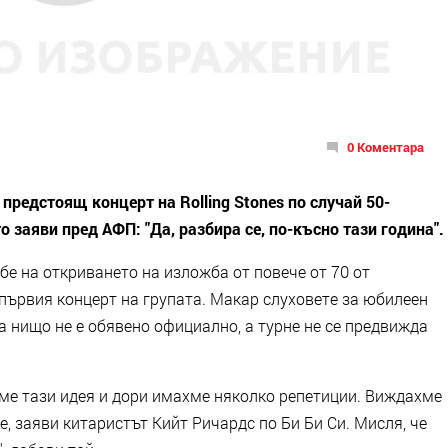
0 Коментара
предстоящ концерт на Rolling Stones по случай 50-
 заяви пред АФП: "Да, разбира се, по-късно тази година".
бе на откриването на изложба от повече от 70 от
първия концерт на групата. Макар слуховете за юбилеен
га нищо не е обявено официално, а турне не се предвижда
ме тази идея и дори имахме няколко репетиции. Виждахме
е, заяви китаристът Кийт Ричардс по Би Би Си. Мисля, че