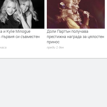
 Партън получава
Янка Рупкина и „Мистерията н
тижна награда за цялостен
българските гласове“ звучат в
ос
новия сингъл на Ели Годлинг
 1 ден
преди 1 ден