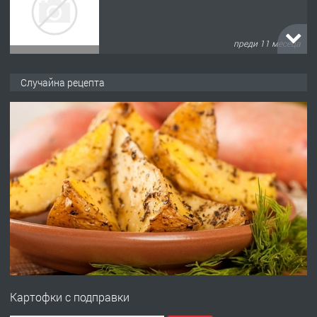
преди 11 месеца
ПРЕДЛАГА
Продава употребявани чисти и
Случайна рецепта
запазени матраци за спални.
преди 1 година
ПРЕДЛАГА
Работа за общи работници
преди 1 година
ПРЕДЛАГА
Първи поход "По стъпките на Ангел
Войвода"
Картофки с подправки