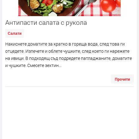
Антипасти салата с рукола
Салати
Накиснете доматите за кратко в гореща вода, след това ги
отцедете. Изпечете и облете чушките, след което ги нарежете
на ивици. В подходящ съд подредете патладжаните, доматите
и чушките. Смесете зехтин...
Прочети