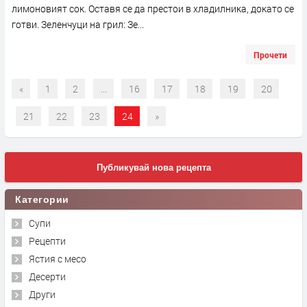
лимоновият сок. Оставя се да престои в хладилника, докато се
готви. Зеленчуци на грил: Зе...
Прочети
«
1
2
...
16
17
18
19
20
21
22
23
24
»
Публикувай нова рецепта
Категории
Супи
Рецепти
Ястия с месо
Десерти
Други