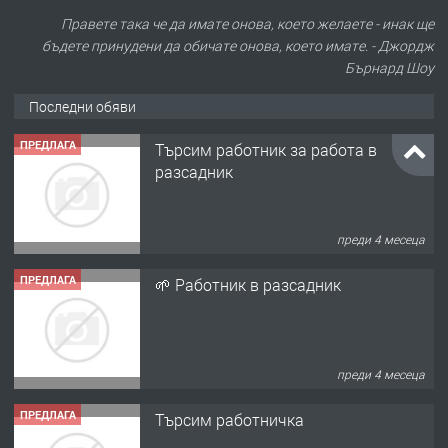
Правете така че да имате онова, което желаете - инак ще
бъдете принудени да обичате онова, което имате. - Джордж
Бърнард Шоу
Последни обяви
ПРЕДЛАГА
Търсим работник за работа в
разсадник
преди 4 месеца
ПРЕДЛАГА
🌱 Работник в разсадник
преди 4 месеца
ПРЕДЛАГА
Търсим работничка