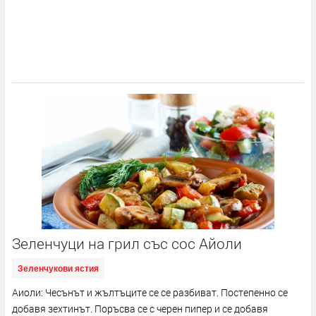
Зеленчуци на грил със сос Айоли
Зеленчукови ястия
Аиоли: Чесънът и жълтъците се се разбиват. Постепенно се
добавя зехтинът. Поръсва се с черен пипер и се добавя