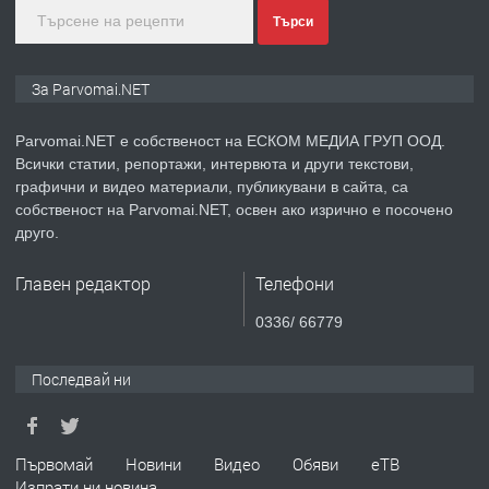
преди 1 година
Търси
ПРЕДЛАГА
Монтажник на малки детайли за
За Parvomai.NET
медицинската индустрия
Parvomai.NET е собственост на ЕСКОМ МЕДИА ГРУП ООД.
Всички статии, репортажи, интервюта и други текстови,
преди 1 година
графични и видео материали, публикувани в сайта, са
собственост на Parvomai.NET, освен ако изрично е посочено
ПРЕДЛАГА
Уроци по Математика
друго.
Главен редактор
Телефони
преди 1 година
0336/ 66779
ПРЕДЛАГА
Продавам апартамент - гр.
Последвай ни
Първомай
преди 1 година
Първомай
Новини
Видео
Обяви
еТВ
Изпрати ни новина