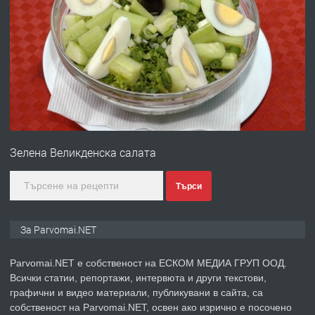
ПРЕДЛАГА
Първи поход "По стъпките на Ангел
Войвода"
преди 1 година
ПРЕДЛАГА
Монтажник на малки детайли за
медицинската индустрия
Зелена Великденска салата
преди 1 година
Търси
ПРЕДЛАГА
Уроци по Математика
За Parvomai.NET
Parvomai.NET е собственост на ЕСКОМ МЕДИА ГРУП ООД.
Всички статии, репортажи, интервюта и други текстови,
преди 1 година
графични и видео материали, публикувани в сайта, са
собственост на Parvomai.NET, освен ако изрично е посочено
ПРЕДЛАГА
Продавам апартамент - гр.