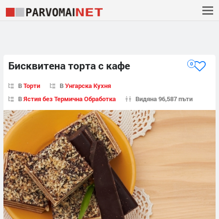
Бисквитена торта с кафе
0
В
Торти
В
Унгарска Кухня
В
Ястия без Термична Обработка
Видяна 96,587 пъти