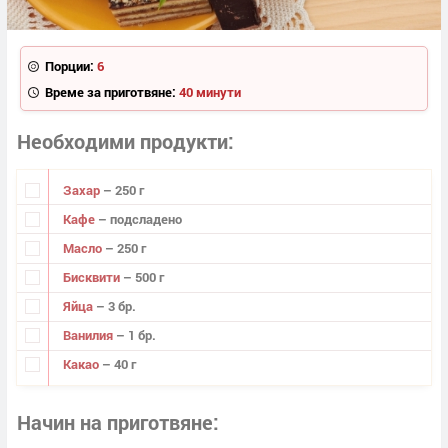
Порции:
6
Време за приготвяне:
40 минути
Необходими продукти
Захар
– 250 г
Кафе
– подсладено
Масло
– 250 г
Бисквити
– 500 г
Яйца
– 3 бр.
Ванилия
– 1 бр.
Какао
– 40 г
Начин на приготвяне