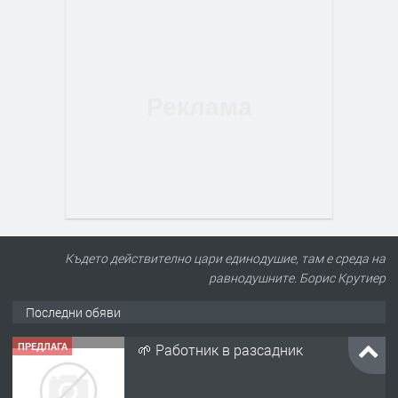
Където действително цари единодушие, там е среда на
равнодушните. Борис Крутиер
Последни обяви
ПРЕДЛАГА
🌱 Работник в разсадник