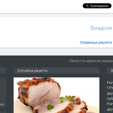
Фиадоне
Следваща рецепта
Леността неусетно унищо
Случайна рецепта
З
Par
ГРУ
дру
пуб
Par
еца
дру