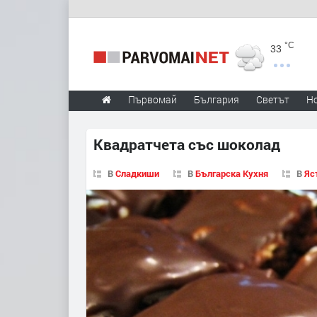
°C
33
Първомай
България
Светът
Н
Квадратчета със шоколад
В
Сладкиши
В
Българска Кухня
В
Яс