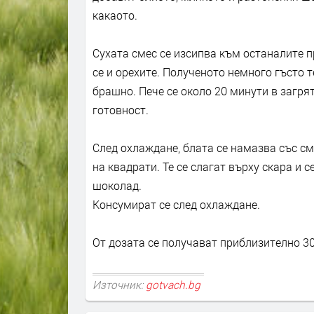
какаото.
Сухата смес се изсипва към останалите п
се и орехите. Полученото немного гъсто т
брашно. Пече се около 20 минути в загрят
готовност.
След охлаждане, блата се намазва със см
на квадрати. Те се слагат върху скара и 
шоколад.
Консумират се след охлаждане.
От дозата се получават приблизително 30
Източник:
gotvach.bg