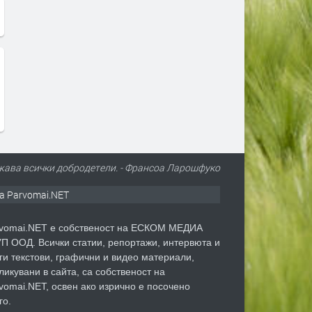
жава всички добродетели. - Франсоа Ларошфуко
а Parvomai.NET
vomai.NET е собственост на ЕСКОМ МЕДИА
П ООД. Всички статии, репортажи, интервюта и
ги текстови, графични и видео материали,
ликувани в сайта, са собственост на
vomai.NET, освен ако изрично е посочено
го.