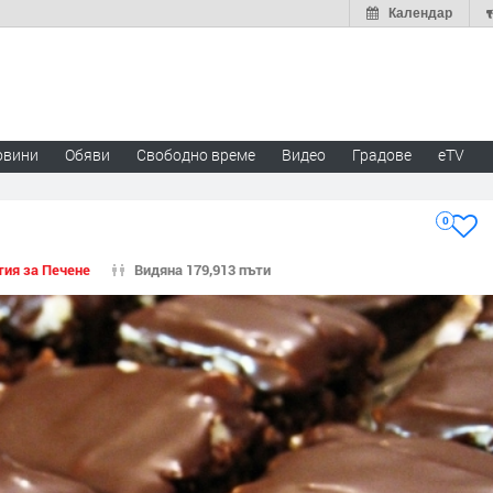
Календар
овини
Обяви
Свободно време
Видео
Градове
eTV
0
тия за Печене
Видяна 179,913 пъти