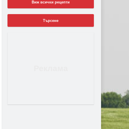
Виж всички рецепти
Търсене