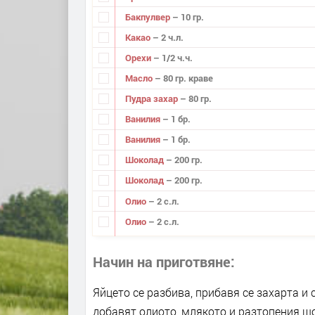
Бакпулвер
– 10 гр.
Какао
– 2 ч.л.
Орехи
– 1/2 ч.ч.
Масло
– 80 гр. краве
Пудра захар
– 80 гр.
Ванилия
– 1 бр.
Ванилия
– 1 бр.
Шоколад
– 200 гр.
Шоколад
– 200 гр.
Олио
– 2 с.л.
Олио
– 2 с.л.
Начин на приготвяне
Яйцето се разбива, прибавя се захарта и 
добавят олиото, млякото и разтопения шо