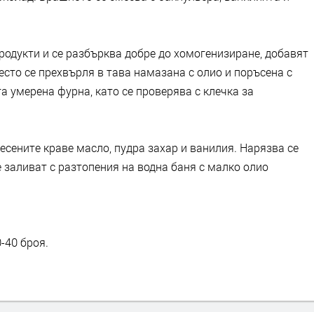
родукти и се разбърква добре до хомогенизиране, добавят
есто се прехвърля в тава намазана с олио и поръсена с
а умерена фурна, като се проверява с клечка за
есените краве масло, пудра захар и ванилия. Нарязва се
се заливат с разтопения на водна баня с малко олио
-40 броя.