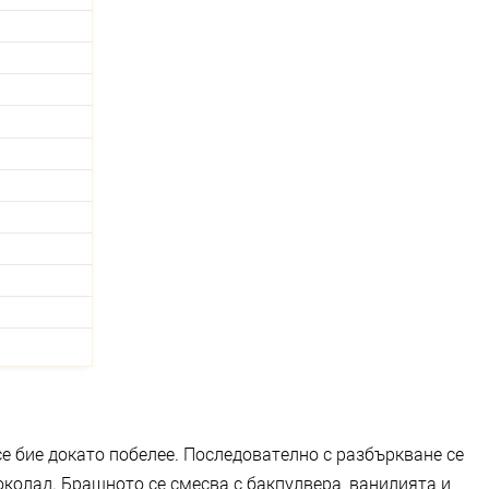
се бие докато побелее. Последователно с разбъркване се
колад. Брашното се смесва с бакпулвера, ванилията и