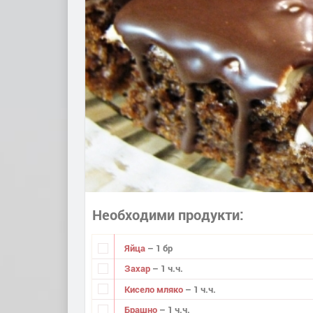
Необходими продукти
Яйца
– 1 бр
Захар
– 1 ч.ч.
Кисело мляко
– 1 ч.ч.
Брашно
– 1 ч.ч.