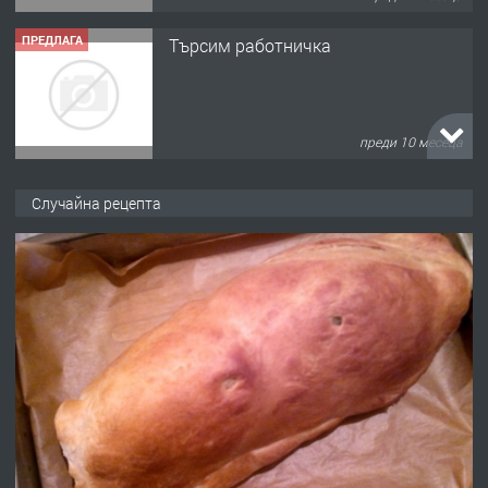
ПРЕДЛАГА
Търсим работничка
преди 10 месеца
ПРЕДЛАГА
Продава употребявани чисти и
Случайна рецепта
запазени матраци за спални.
преди 1 година
ПРЕДЛАГА
Работа за общи работници
преди 1 година
ПРЕДЛАГА
Първи поход "По стъпките на Ангел