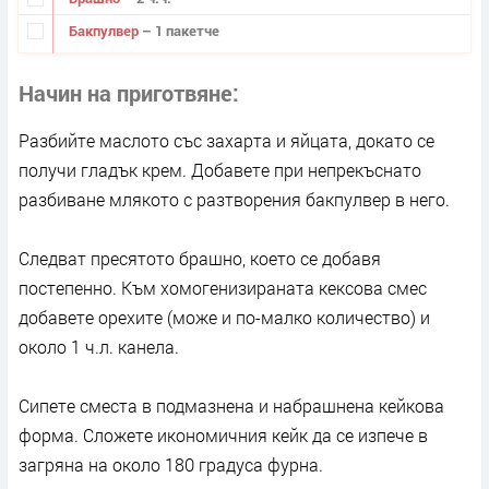
Бакпулвер
– 1 пакетче
Начин на приготвяне
Разбийте маслото със захарта и яйцата, докато се
получи гладък крем. Добавете при непрекъснато
разбиване млякото с разтворения бакпулвер в него.
Следват пресятото брашно, което се добавя
постепенно. Към хомогенизираната кексова смес
добавете орехите (може и по-малко количество) и
около 1 ч.л. канела.
Сипете сместа в подмазнена и набрашнена кейкова
форма. Сложете икономичния кейк да се изпече в
загряна на около 180 градуса фурна.