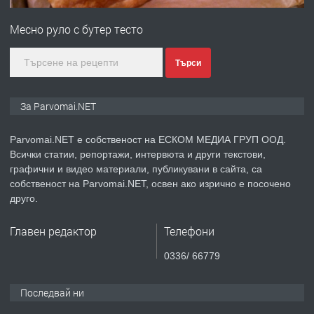
Войвода"
Месно руло с бутер тесто
преди 1 година
Търси
ПРЕДЛАГА
Монтажник на малки детайли за
За Parvomai.NET
медицинската индустрия
Parvomai.NET е собственост на ЕСКОМ МЕДИА ГРУП ООД.
Всички статии, репортажи, интервюта и други текстови,
преди 1 година
графични и видео материали, публикувани в сайта, са
собственост на Parvomai.NET, освен ако изрично е посочено
ПРЕДЛАГА
Уроци по Математика
друго.
Главен редактор
Телефони
преди 1 година
0336/ 66779
ПРЕДЛАГА
Продавам апартамент - гр.
Последвай ни
Първомай