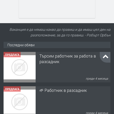
Ваканция е да нямаш какво да правиш и да имаш цял ден на
разположение, за да го правиш. - Робърт Орбън
Последни обяви
ПРЕДЛАГА
Търсим работник за работа в
разсадник
преди 4 месеца
ПРЕДЛАГА
🌱 Работник в разсадник
преди 4 месеца