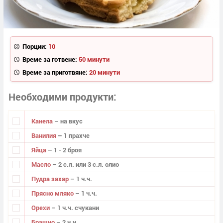
Порции:
10
Време за готвене:
50 минути
Време за приготвяне:
20 минути
Необходими продукти
Канела
– на вкус
Ванилия
– 1 прахче
Яйца
– 1 - 2 броя
Масло
– 2 с.л. или 3 с.л. олио
Пудра захар
– 1 ч.ч.
Прясно мляко
– 1 ч.ч.
Орехи
– 1 ч.ч. счукани
Брашно
– 2 ч.ч.