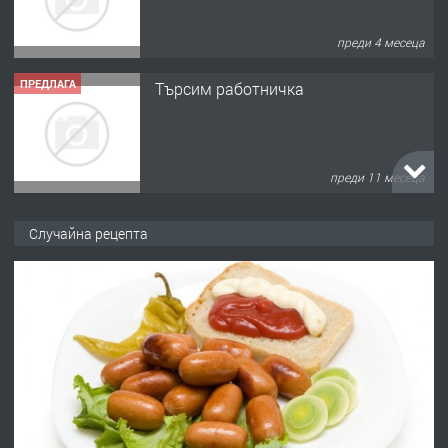
преди 4 месеца
ПРЕДЛАГА
Търсим работничка
преди 11 месеца
ПРЕДЛАГА
Продава употребявани чисти и
Случайна рецепта
запазени матраци за спални.
преди 1 година
ПРЕДЛАГА
Работа за общи работници
преди 1 година