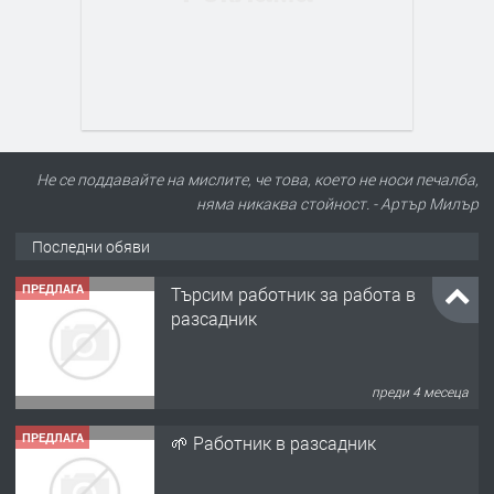
Не се поддавайте на мислите, че това, което не носи печалба,
няма никаква стойност. - Артър Милър
Последни обяви
ПРЕДЛАГА
Търсим работник за работа в
разсадник
преди 4 месеца
ПРЕДЛАГА
🌱 Работник в разсадник