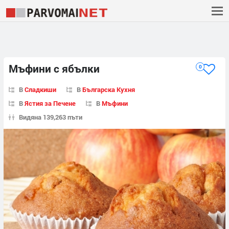
Мъфини с ябълки
0
В
Сладкиши
В
Българска Кухня
В
Ястия за Печене
В
Мъфини
Видяна 139,263 пъти