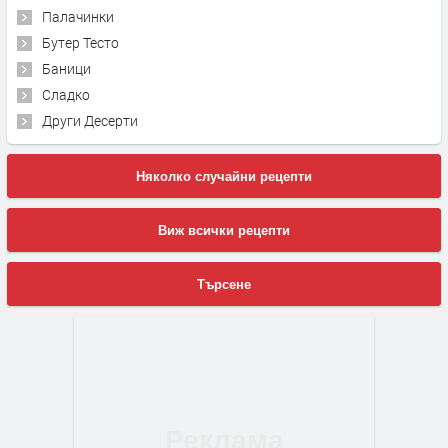
Палачинки
Бутер Тесто
Баници
Сладко
Други Десерти
Няколко случайни рецепти
Виж всички рецепти
Търсене