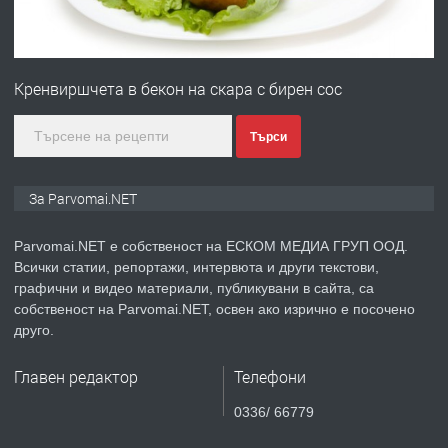
ПРЕДЛАГА
Първи поход "По стъпките на Ангел
Войвода"
Кренвиршчета в бекон на скара с бирен сос
преди 1 година
Търси
ПРЕДЛАГА
Монтажник на малки детайли за
За Parvomai.NET
медицинската индустрия
Parvomai.NET е собственост на ЕСКОМ МЕДИА ГРУП ООД.
Всички статии, репортажи, интервюта и други текстови,
преди 1 година
графични и видео материали, публикувани в сайта, са
собственост на Parvomai.NET, освен ако изрично е посочено
ПРЕДЛАГА
Уроци по Математика
друго.
Главен редактор
Телефони
преди 1 година
0336/ 66779
ПРЕДЛАГА