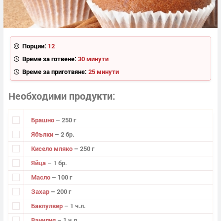
Порции:
12
Време за готвене:
30 минути
Време за приготвяне:
25 минути
Необходими продукти
Брашно
– 250 г
Ябълки
– 2 бр.
Кисело мляко
– 250 г
Яйца
– 1 бр.
Масло
– 100 г
Захар
– 200 г
Бакпулвер
– 1 ч.л.
Ванилия
– 1 ч.л.