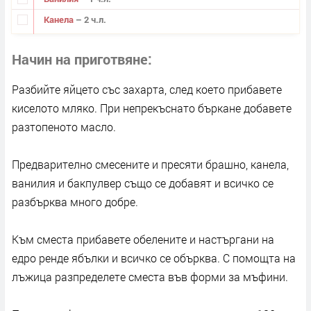
Канела
– 2 ч.л.
Начин на приготвяне
Разбийте яйцето със захарта, след което прибавете
киселото мляко. При непрекъснато бъркане добавете
разтопеното масло.
Предварително смесените и пресяти брашно, канела,
ванилия и бакпулвер също се добавят и всичко се
разбърква много добре.
Към сместа прибавете обелените и настъргани на
едро ренде ябълки и всичко се обърква. С помощта на
лъжица разпределете сместа във форми за мъфини.