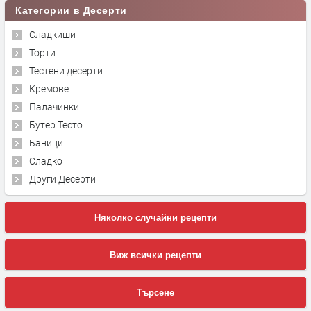
Категории в Десерти
Сладкиши
Торти
Тестени десерти
Кремове
Палачинки
Бутер Тесто
Баници
Сладко
Други Десерти
Няколко случайни рецепти
Виж всички рецепти
Търсене