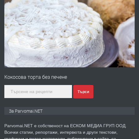
преди 1 година
ПРЕДЛАГА
Първи поход "По стъпките на Ангел
Войвода"
преди 1 година
ПРЕДЛАГА
Монтажник на малки детайли за
медицинската индустрия
Кокосова торта без печене
преди 1 година
Търси
ПРЕДЛАГА
Уроци по Математика
За Parvomai.NET
Parvomai.NET е собственост на ЕСКОМ МЕДИА ГРУП ООД.
Всички статии, репортажи, интервюта и други текстови,
преди 1 година
графични и видео материали, публикувани в сайта, са