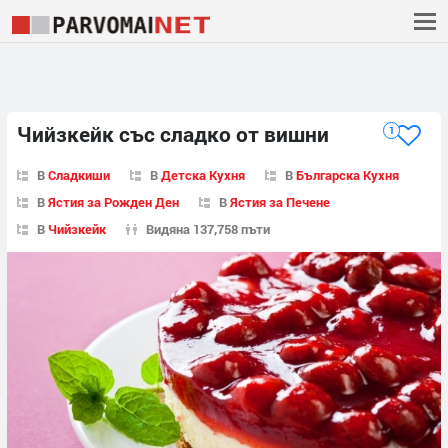
Чийзкейк със сладко от вишни
1
В
Сладкиши
В
Детска Кухня
В
Българска Кухня
В
Ястия за Рожден Ден
В
Ястия за Печене
В
Чийзкейк
Видяна 137,758 пъти