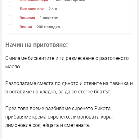
Лимонов сок
– 2 с.л.
Ванилия
– 1 пакетче
Вишни
– 200 г сладко
Начин на приготвяне
Смиламе бисквитите и ги размесваме с разтопеното
масло.
Разполагаме сместа по дъното и стените на тавичка и
я оставяме на хладно, за да се стегне блатът.
През това време разбиваме сиренето Рикота,
прибавяме крема сиренето, лимоновата кора,
лимоновия сок, яйцата и сметаната.