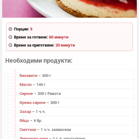
Порции:
9
Време за готвене:
60 минути
Време за приготвяне:
20 минути
Необходими продукти
Бисквити
– 300 г
Масло
– 140 г
Сирене
– 300 г Рикота
Крема сирене
– 300 г
Захар
– 1 ч.ч.
Яйца
– 4 бр.
Сметана
– 1 ч.ч. заквасена
Лимонова кора
– 1 с.л. настъргана