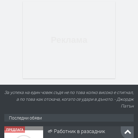
За успеха на един човек съдя не по това колко високо е стигнал,
а по това как отскача, когато се удари в дъното. - Джордж
Патън
Последни обяви
ПРЕДЛАГА
🌱 Работник в разсадник