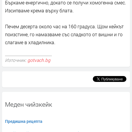
Бъркаме енергично, докато се получи хомогенна смес.
Изсипваме крема върху блата.
Печем десерта около час на 160 градуса. Щом кейкът
поизстине, го намазваме със сладкото от вишни и го
слагаме в хладилника.
Източник:
gotvach.bg
Меден чийзкейк
Предишна рецепта