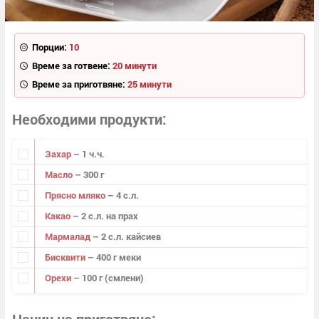
Порции:
10
Време за готвене:
20 минути
Време за приготвяне:
25 минути
Необходими продукти
Захар
– 1 ч.ч.
Масло
– 300 г
Прясно мляко
– 4 с.л.
Какао
– 2 с.л. на прах
Мармалад
– 2 с.л. кайсиев
Бисквити
– 400 г меки
Орехи
– 100 г (смлени)
Начин на приготвяне