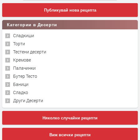
Публикувай нова рецепта
Категории в Десерти
Сладкиши
Торти
Тестени десерти
Кремове
Палачинки
Бутер Тесто
Баници
Сладко
Други Десерти
Няколко случайни рецепти
Виж всички рецепти