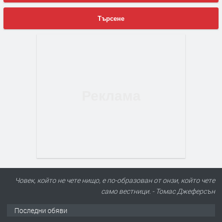
Търсене
Човек, който не чете нищо, е по-образован от онзи, който чете
само вестници. - Томас Джеферсън
Последни обяви