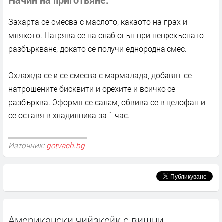
Захарта се смесва с маслото, какаото на прах и
млякото. Нагрява се на слаб огън при непрекъснато
разбъркване, докато се получи еднородна смес.
Охлажда се и се смесва с мармалада, добавят се
натрошените бисквити и орехите и всичко се
разбърква. Оформя се салам, обвива се в целофан и
се оставя в хладилника за 1 час.
Източник:
gotvach.bg
Американски чийзкейк с вишни