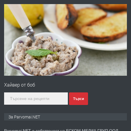
преди 1 година
ПРЕДЛАГА
Първи поход "По стъпките на Ангел
Войвода"
преди 1 година
ПРЕДЛАГА
Монтажник на малки детайли за
медицинската индустрия
Хайвер от боб
преди 1 година
Търси
ПРЕДЛАГА
Уроци по Математика
За Parvomai.NET
Parvomai.NET е собственост на ЕСКОМ МЕДИА ГРУП ООД.