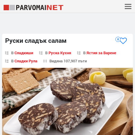
Руски сладък салам
0
В
Сладкиши
В
Руска Кухня
В
Ястия за Варене
В
Сладки Рула
Видяна 107,907 пъти