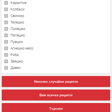
Карантия
Колбаси
Свинско
Телешко
Пилешко
Патешко
Пуешко
Агнешко месо
Риба
Заешко
Дивеч
Няколко случайни рецепти
Виж всички рецепти
Търсене