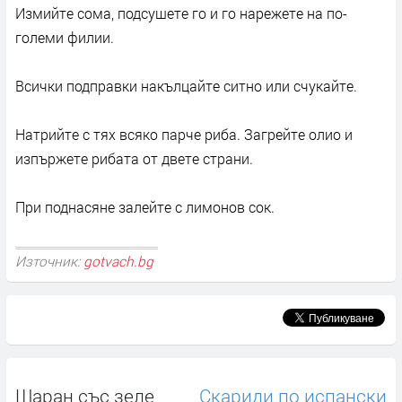
Измийте сома, подсушете го и го нарежете на по-
големи филии.
Всички подправки накълцайте ситно или счукайте.
Натрийте с тях всяко парче риба. Загрейте олио и
изпържете рибата от двете страни.
При поднасяне залейте с лимонов сок.
Източник:
gotvach.bg
Шаран със зеле
Скариди по испански