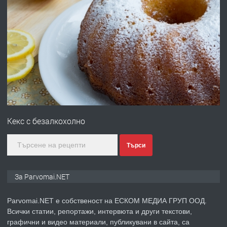
преди 1 година
ПРЕДЛАГА
Първи поход "По стъпките на Ангел
Войвода"
преди 1 година
ПРЕДЛАГА
Монтажник на малки детайли за
медицинската индустрия
Кекс с безалкохолно
преди 1 година
Търси
ПРЕДЛАГА
Уроци по Математика
За Parvomai.NET
Parvomai.NET е собственост на ЕСКОМ МЕДИА ГРУП ООД.
Всички статии, репортажи, интервюта и други текстови,
преди 1 година
графични и видео материали, публикувани в сайта, са