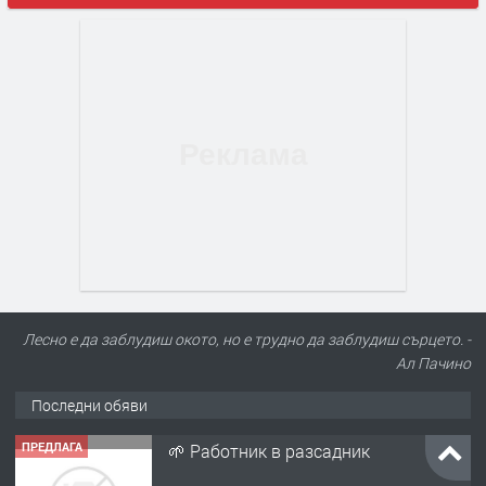
Лесно е да заблудиш окото, но е трудно да заблудиш сърцето. -
Ал Пачино
Последни обяви
ПРЕДЛАГА
🌱 Работник в разсадник