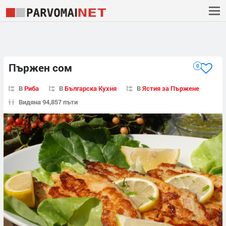
Пържен сом
0
В
Риба
В
Българска Кухня
В
Ястия за Пържене
Видяна 94,857 пъти