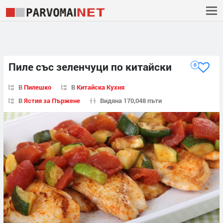
Пиле със зеленчуци по китайски
0
В
Пилешко
В
Китайска Кухня
В
Ястия за Пържене
Видяна 170,048 пъти