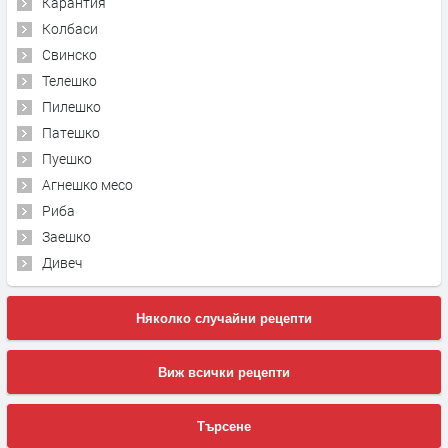
Карантия
Колбаси
Свинско
Телешко
Пилешко
Патешко
Пуешко
Агнешко месо
Риба
Заешко
Дивеч
Няколко случайни рецепти
Виж всички рецепти
Търсене