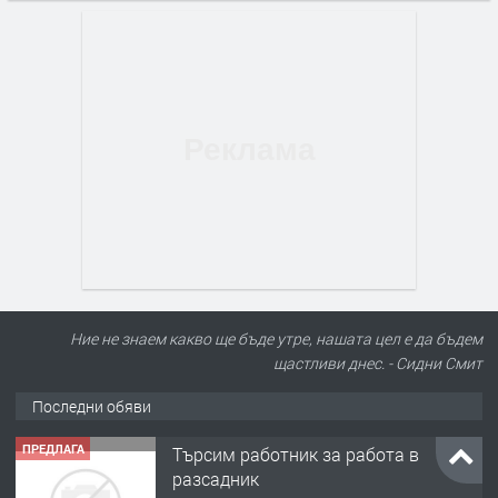
Ние не знаем какво ще бъде утре, нашата цел е да бъдем
щастливи днес. - Сидни Смит
Последни обяви
ПРЕДЛАГА
Търсим работник за работа в
разсадник