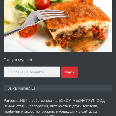
преди 1 година
ПРЕДЛАГА
Работа за общи работници
преди 1 година
ПРЕДЛАГА
Първи поход "По стъпките на Ангел
Войвода"
Гръцка мусака
преди 1 година
Търси
ПРЕДЛАГА
Монтажник на малки детайли за
За Parvomai.NET
медицинската индустрия
Parvomai.NET е собственост на ЕСКОМ МЕДИА ГРУП ООД.
Всички статии, репортажи, интервюта и други текстови,
преди 1 година
графични и видео материали, публикувани в сайта, са