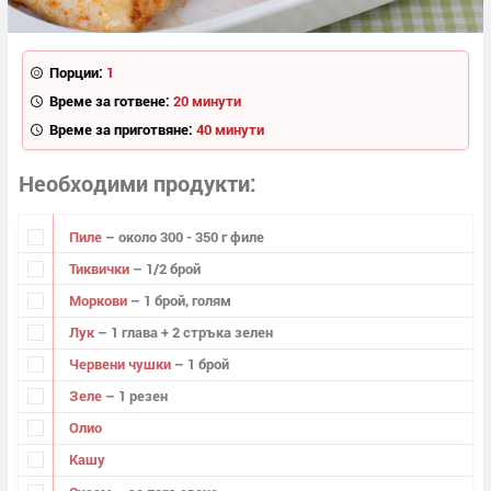
Порции:
1
Време за готвене:
20 минути
Време за приготвяне:
40 минути
Необходими продукти
Пиле
– около 300 - 350 г филе
Тиквички
– 1/2 брой
Моркови
– 1 брой, голям
Лук
– 1 глава + 2 стръка зелен
Червени чушки
– 1 брой
Зеле
– 1 резен
Олио
Кашу