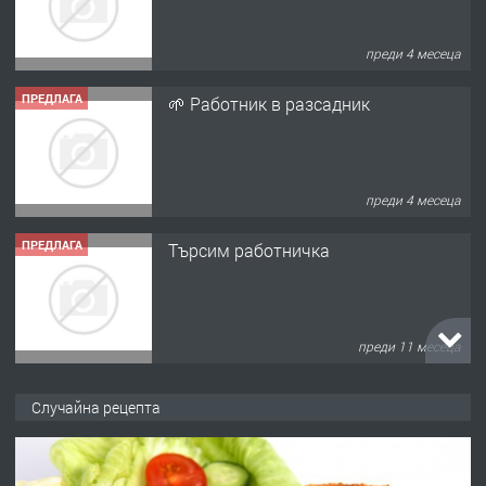
преди 4 месеца
ПРЕДЛАГА
🌱 Работник в разсадник
преди 4 месеца
ПРЕДЛАГА
Търсим работничка
преди 11 месеца
ПРЕДЛАГА
Продава употребявани чисти и
Случайна рецепта
запазени матраци за спални.