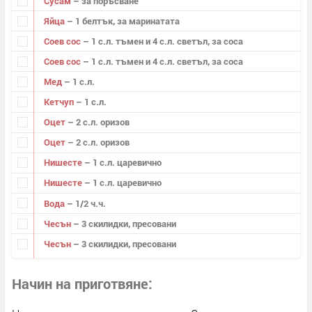
Сусам
– за поръсване
Яйца
– 1 белтък, за маринатата
Соев сос
– 1 с.л. тъмен и 4 с.л. светъл, за соса
Соев сос
– 1 с.л. тъмен и 4 с.л. светъл, за соса
Мед
– 1 с.л.
Кетчуп
– 1 с.л.
Оцет
– 2 с.л. оризов
Оцет
– 2 с.л. оризов
Нишесте
– 1 с.л. царевично
Нишесте
– 1 с.л. царевично
Вода
– 1/2 ч.ч.
Чесън
– 3 скилидки, пресовани
Чесън
– 3 скилидки, пресовани
Начин на приготвяне