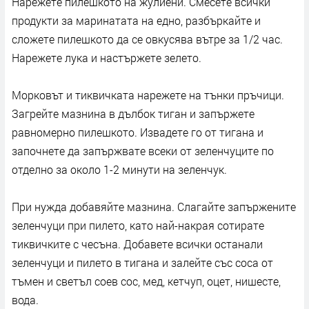
Нарежете пилешкото на жулиени. Смесете всички
продукти за маринатата на едно, разбъркайте и
сложете пилешкото да се овкусява вътре за 1/2 час.
Нарежете лука и настържете зелето.
Морковът и тиквичката нарежете на тънки пръчици.
Загрейте мазнина в дълбок тиган и запържете
равномерно пилешкото. Извадете го от тигана и
започнете да запържвате всеки от зеленчуците по
отделно за около 1-2 минути на зеленчук.
При нужда добавяйте мазнина. Слагайте запържените
зеленчуци при пилето, като най-накрая сотирате
тиквичките с чесъна. Добавете всички останали
зеленчуци и пилето в тигана и залейте със соса от
тъмен и светъл соев сос, мед, кетчуп, оцет, нишесте,
вода.