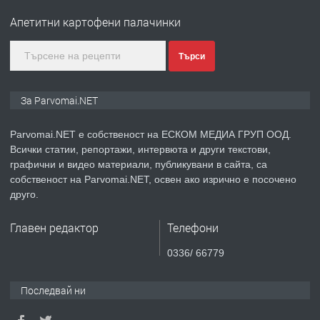
Войвода"
Апетитни картофени палачинки
преди 1 година
Търси
ПРЕДЛАГА
Монтажник на малки детайли за
За Parvomai.NET
медицинската индустрия
Parvomai.NET е собственост на ЕСКОМ МЕДИА ГРУП ООД.
Всички статии, репортажи, интервюта и други текстови,
преди 1 година
графични и видео материали, публикувани в сайта, са
собственост на Parvomai.NET, освен ако изрично е посочено
ПРЕДЛАГА
Уроци по Математика
друго.
Главен редактор
Телефони
преди 1 година
0336/ 66779
ПРЕДЛАГА
Продавам апартамент - гр.
Последвай ни
Първомай