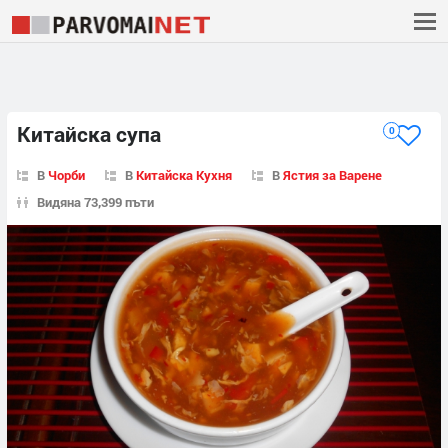
Китайска супа
0
В
Чорби
В
Китайска Кухня
В
Ястия за Варене
Видяна 73,399 пъти