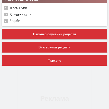
Крем Супи
Студени супи
Чорби
Няколко случайни рецепти
Виж всички рецепти
Търсене