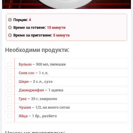
Порции:
4
Време за готвене:
15 минути
Време за приготвяне:
5 минути
Необходими продукти
Бульон
– 900 мл, пилешки
Соев сос
– 1 с.л.
Шери
– 2 с.л., сухо
Джинджифил
– 1 щипка
Грах
– 25 г, замразен
Чушки
– 1/2, на много ситно
Яйца
– 1 бр., разбито
Начин на приготвяне