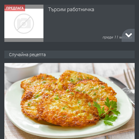
ПРЕДЛАГА
Търсим работничка
преди 11 месеца
ПРЕДЛАГА
Продава употребявани чисти и
Случайна рецепта
запазени матраци за спални.
преди 1 година
ПРЕДЛАГА
Работа за общи работници
преди 1 година
ПРЕДЛАГА
Първи поход "По стъпките на Ангел