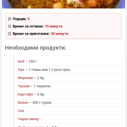
Порции:
5
Време за готвене:
70 минути
Време за приготвяне:
30 минути
Необходими продукти
Боб
– 150 г
Лук
– 1 глава или 1 стрък праз
Моркови
– 2 бр.
Чушки
– 1 червена
Картофи
– 3 бр.
Бекон
– 300 г суров
Сол
Черен пипер