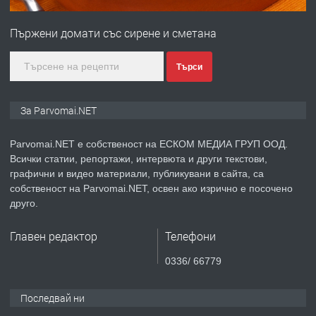
Първи поход "По стъпките на Ангел
Войвода"
Пържени домати със сирене и сметана
преди 1 година
Търси
ПРЕДЛАГА
Монтажник на малки детайли за
За Parvomai.NET
медицинската индустрия
Parvomai.NET е собственост на ЕСКОМ МЕДИА ГРУП ООД.
Всички статии, репортажи, интервюта и други текстови,
преди 1 година
графични и видео материали, публикувани в сайта, са
собственост на Parvomai.NET, освен ако изрично е посочено
ПРЕДЛАГА
Уроци по Математика
друго.
Главен редактор
Телефони
преди 1 година
0336/ 66779
ПРЕДЛАГА
Продавам апартамент - гр.
Последвай ни
Първомай