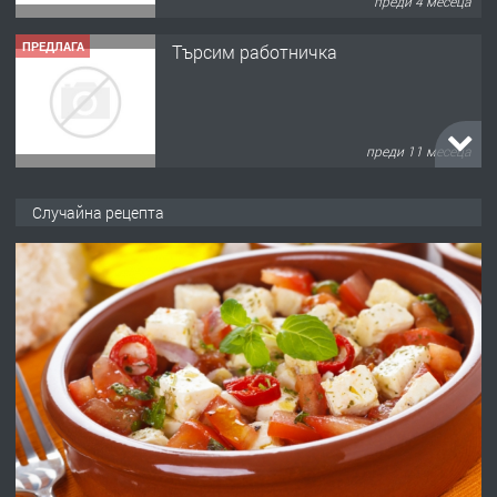
преди 4 месеца
ПРЕДЛАГА
Търсим работничка
преди 11 месеца
ПРЕДЛАГА
Продава употребявани чисти и
Случайна рецепта
запазени матраци за спални.
преди 1 година
ПРЕДЛАГА
Работа за общи работници
преди 1 година
ПРЕДЛАГА