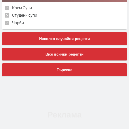
Крем Супи
Студени супи
Чорби
Няколко случайни рецепти
Виж всички рецепти
Търсене