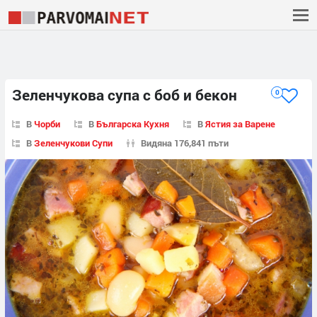
Зеленчукова супа с боб и бекон
0
В
Чорби
В
Българска Кухня
В
Ястия за Варене
В
Зеленчукови Супи
Видяна 176,841 пъти