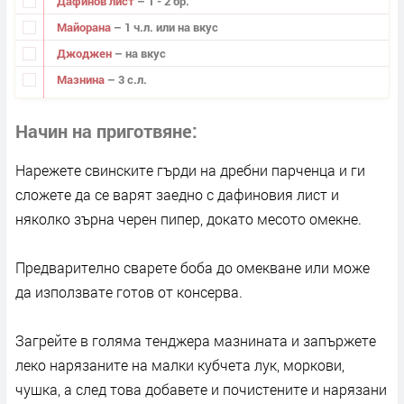
Дафинов лист
– 1 - 2 бр.
Майорана
– 1 ч.л. или на вкус
Джоджен
– на вкус
Мазнина
– 3 с.л.
Начин на приготвяне
Нарежете свинските гърди на дребни парченца и ги
сложете да се варят заедно с дафиновия лист и
няколко зърна черен пипер, докато месото омекне.
Предварително сварете боба до омекване или може
да използвате готов от консерва.
Загрейте в голяма тенджера мазнината и запържете
леко нарязаните на малки кубчета лук, моркови,
чушка, а след това добавете и почистените и нарязани