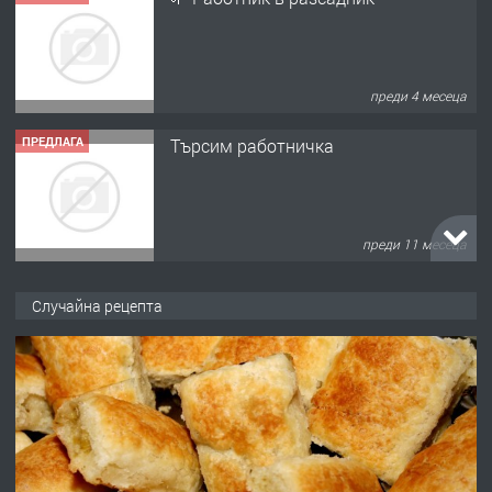
преди 4 месеца
ПРЕДЛАГА
Търсим работничка
преди 11 месеца
ПРЕДЛАГА
Продава употребявани чисти и
Случайна рецепта
запазени матраци за спални.
преди 1 година
ПРЕДЛАГА
Работа за общи работници