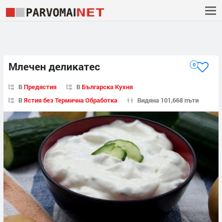
Млечен деликатес
0
В
Предястия
В
Българска Кухня
В
Ястия без Термична Обработка
Видяна 101,668 пъти