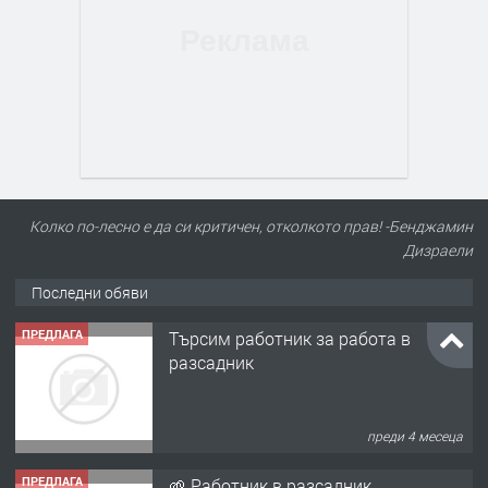
Колко по-лесно е да си критичен, отколкото прав! -Бенджамин
Дизраели
Последни обяви
ПРЕДЛАГА
Търсим работник за работа в
разсадник
преди 4 месеца
ПРЕДЛАГА
🌱 Работник в разсадник