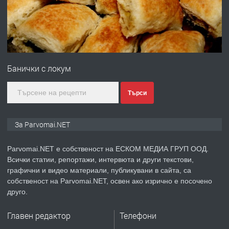
преди 1 година
ПРЕДЛАГА
Първи поход "По стъпките на Ангел
Войвода"
Банички с локум
преди 1 година
Търси
ПРЕДЛАГА
Монтажник на малки детайли за
За Parvomai.NET
медицинската индустрия
Parvomai.NET е собственост на ЕСКОМ МЕДИА ГРУП ООД.
Всички статии, репортажи, интервюта и други текстови,
преди 1 година
графични и видео материали, публикувани в сайта, са
собственост на Parvomai.NET, освен ако изрично е посочено
ПРЕДЛАГА
Уроци по Математика
друго.
Главен редактор
Телефони