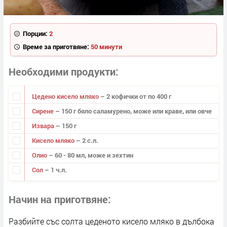
Порции:
2
Време за приготвяне:
50 минути
Необходими продукти
Цедено кисело мляко
– 2 кофички от по 400 г
Сирене
– 150 г бяло саламурено, може или краве, или овче
Извара
– 150 г
Кисело мляко
– 2 с.л.
Олио
– 60 - 80 мл, може и зехтин
Сол
– 1 ч.л.
Начин на приготвяне
Разбийте със солта цеденото кисело мляко в дълбока