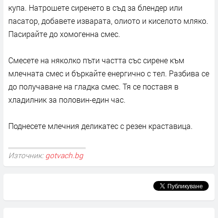
купа. Натрошете сиренето в съд за блендер или
пасатор, добавете изварата, олиото и киселото мляко.
Пасирайте до хомогенна смес.
Смесете на няколко пъти частта със сирене към
млечната смес и бъркайте енергично с тел. Разбива се
до получаване на гладка смес. Тя се поставя в
хладилник за половин-един час.
Поднесете млечния деликатес с резен краставица.
Източник:
gotvach.bg