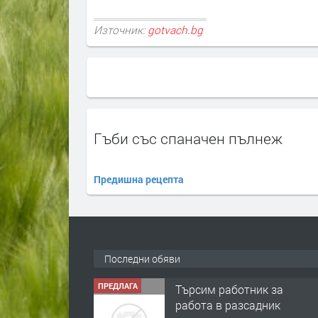
Източник:
gotvach.bg
Гъби със спаначен пълнеж
Предишна рецепта
Последни обяви
ПРЕДЛАГА
Търсим работник за
работа в разсадник