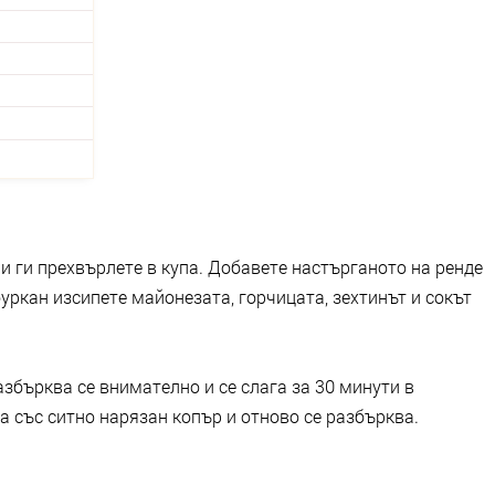
и ги прехвърлете в купа. Добавете настърганото на ренде
буркан изсипете майонезата, горчицата, зехтинът и сокът
азбърква се внимателно и се слага за 30 минути в
а със ситно нарязан копър и отново се разбърква.