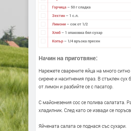
Горчица
– 50 г сладка
Зехтин
– 1 с.л.
Лимони
– сок от 1/2
Хляб
– 1 опаковка бял сухар
Копър
– 1/4 връзка пресен
Начин на приготвяне
Нарежете сварените яйца на много ситно 
сирене и наситнения праз. В стъклен сух 
от лимон и разбийте се с пасатор.
С майонезения сос се полива салатата. Р
хладилник. След като се извади се поръсв
Яйчената салата се поднася със сухари.