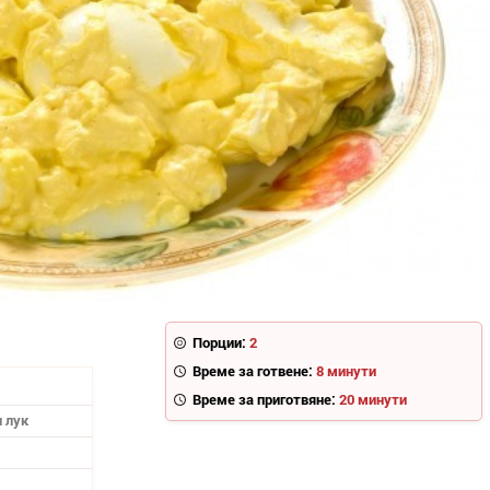
Порции:
2
Време за готвене:
8 минути
Време за приготвяне:
20 минути
н лук