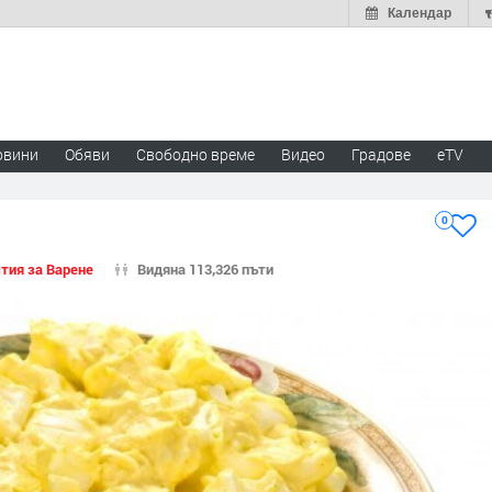
Календар
овини
Обяви
Свободно време
Видео
Градове
eTV
0
тия за Варене
Видяна 113,326 пъти