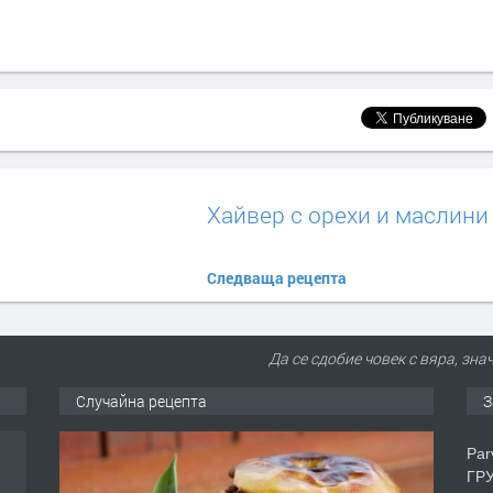
Хайвер с орехи и маслини
Следваща рецепта
Да се сдобие човек с вяра, зна
Случайна рецепта
З
Par
ГРУ