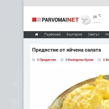
°C
28
Първомай
България
Светът
Н
Предястие от яйчена салата
В
Предястия
В
Българска Кухня
В
Яс