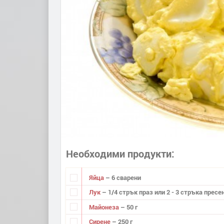
Необходими продукти
Яйца
– 6 сварени
Лук
– 1/4 стрък праз или 2 - 3 стръка пресе
Майонеза
– 50 г
Сирене
– 250 г