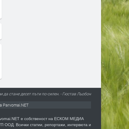
чи да стане десет пъти по-силен. - Гюстав Льобон
а Parvomai.NET
vomai.NET е собственост на ЕСКОМ МЕДИА
П ООД. Всички статии, репортажи, интервюта и