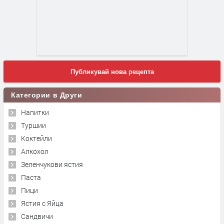
Публикувай нова рецепта
Категории в Други
Напитки
Туршии
Коктейли
Алкохол
Зеленчукови ястия
Паста
Пици
Ястия с Яйца
Сандвичи