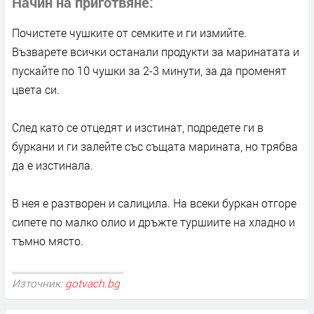
Начин на приготвяне
Почистете чушките от семките и ги измийте.
Възварете всички останали продукти за маринатата и
пускайте по 10 чушки за 2-3 минути, за да променят
цвета си.
След като се отцедят и изстинат, подредете ги в
буркани и ги залейте със същата марината, но трябва
да е изстинала.
В нея е разтворен и салицила. На всеки буркан отгоре
сипете по малко олио и дръжте туршиите на хладно и
тъмно място.
Източник:
gotvach.bg