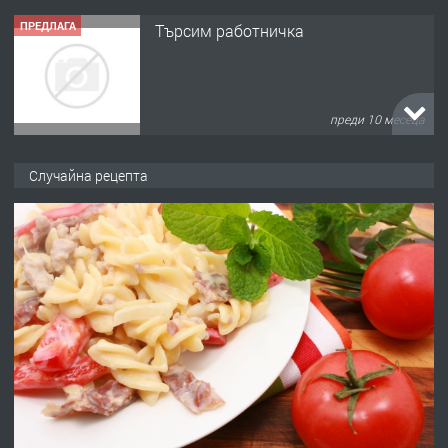
ПРЕДЛАГА
Търсим работничка
преди 10 месеца
ПРЕДЛАГА
Продава употребявани чисти и
Случайна рецепта
запазени матраци за спални.
преди 1 година
ПРЕДЛАГА
Работа за общи работници
преди 1 година
ПРЕДЛАГА
Първи поход "По стъпките на Ангел