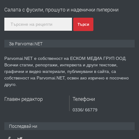
Войвода"
Салата с фусили, прошуто и наденички пиперони
преди 1 година
Търси
ПРЕДЛАГА
Монтажник на малки детайли за
За Parvomai.NET
медицинската индустрия
Parvomai.NET е собственост на ЕСКОМ МЕДИА ГРУП ООД.
Всички статии, репортажи, интервюта и други текстови,
преди 1 година
графични и видео материали, публикувани в сайта, са
собственост на Parvomai.NET, освен ако изрично е посочено
ПРЕДЛАГА
Уроци по Математика
друго.
Главен редактор
Телефони
преди 1 година
0336/ 66779
ПРЕДЛАГА
Продавам апартамент - гр.
Последвай ни
Първомай