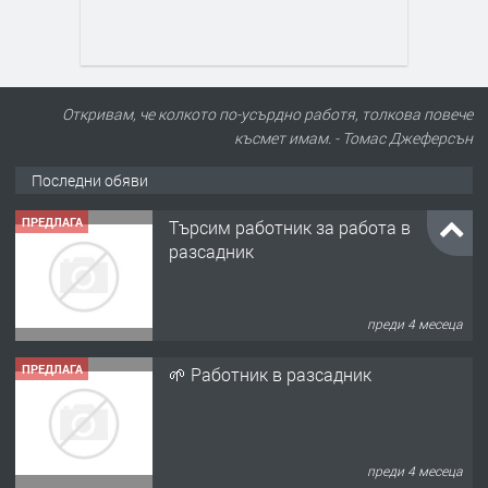
Откривам, че колкото по-усърдно работя, толкова повече
късмет имам. - Томас Джеферсън
Последни обяви
ПРЕДЛАГА
Търсим работник за работа в
разсадник
преди 4 месеца
ПРЕДЛАГА
🌱 Работник в разсадник
преди 4 месеца