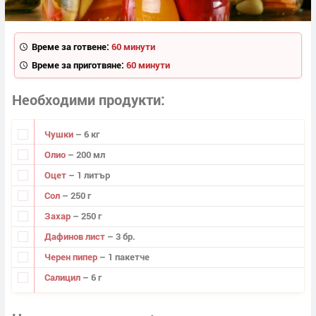
Време за готвене:
60 минути
Време за приготвяне:
60 минути
Необходими продукти
Чушки
– 6 кг
Олио
– 200 мл
Оцет
– 1 литър
Сол
– 250 г
Захар
– 250 г
Дафинов лист
– 3 бр.
Черен пипер
– 1 пакетче
Салицил
– 6 г