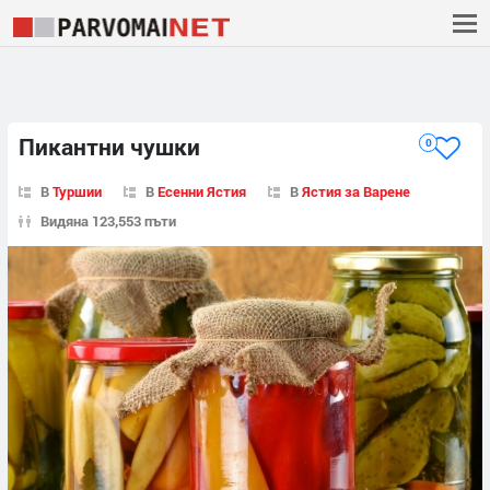
Пикантни чушки
0
В
Туршии
В
Есенни Ястия
В
Ястия за Варене
Видяна 123,553 пъти