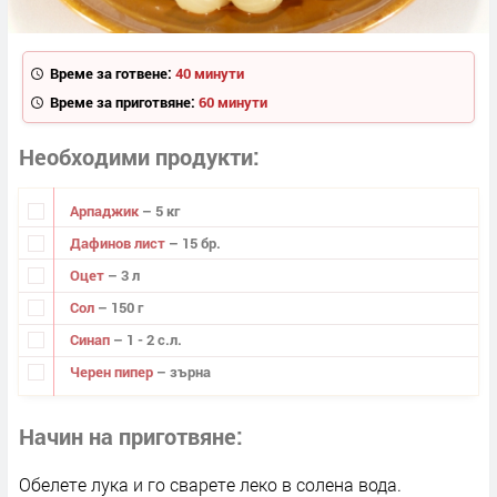
Време за готвене:
40 минути
Време за приготвяне:
60 минути
Необходими продукти
Арпаджик
– 5 кг
Дафинов лист
– 15 бр.
Оцет
– 3 л
Сол
– 150 г
Синап
– 1 - 2 с.л.
Черен пипер
– зърна
Начин на приготвяне
Обелете лука и го сварете леко в солена вода.