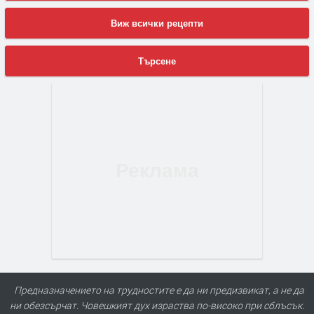
Виж всички рецепти
Търсене
Предназначението на трудностите е да ни предизвикат, а не да
ни обезсърчат. Човешкият дух израства по-високо при сблъсък.