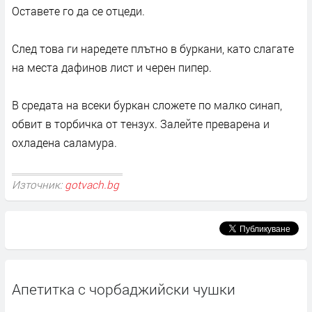
Оставете го да се отцеди.
След това ги наредете плътно в буркани, като слагате
на места дафинов лист и черен пипер.
В средата на всеки буркан сложете по малко синап,
обвит в торбичка от тензух. Залейте преварена и
охладена саламура.
Източник:
gotvach.bg
Апетитка с чорбаджийски чушки