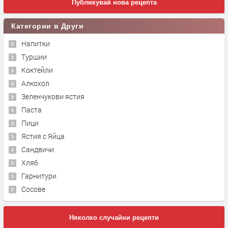
Публикувай нова рецепта
Категории в Други
Напитки
Туршии
Коктейли
Алкохол
Зеленчукови ястия
Паста
Пици
Ястия с Яйца
Сандвичи
Хляб
Гарнитури
Сосове
Няколко случайни рецепти