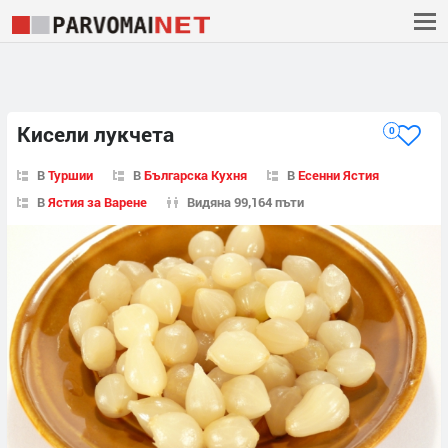
Кисели лукчета
0
В
Туршии
В
Българска Кухня
В
Есенни Ястия
В
Ястия за Варене
Видяна 99,164 пъти