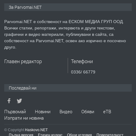
ПРЕДЛАГА
Монтажник на малки детайли за
За Parvomai.NET
медицинската индустрия
Parvomai.NET е собственост на ЕСКОМ МЕДИА ГРУП ООД.
Всички статии, репортажи, интервюта и други текстови,
преди 1 година
графични и видео материали, публикувани в сайта, са
собственост на Parvomai.NET, освен ако изрично е посочено
ПРЕДЛАГА
Уроци по Математика
друго.
Главен редактор
Телефони
преди 1 година
0336/ 66779
ПРЕДЛАГА
Продавам апартамент - гр.
Последвай ни
Първомай
преди 1 година
Първомай
Новини
Видео
Обяви
еТВ
Изпрати ни новина
ТЪРСИ
Търсим работник
© Copyright
Haskovo.NET
Пълна версия
Етичен кодекс
Общи условия
Поверителност